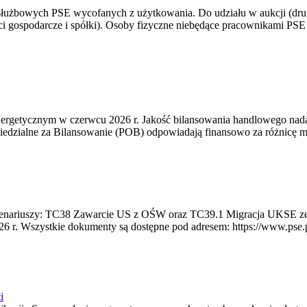
 służbowych PSE wycofanych z użytkowania. Do udziału w aukcji (dru
i gospodarcze i spółki). Osoby fizyczne niebędące pracownikami PSE i
rgetycznym w czerwcu 2026 r. Jakość bilansowania handlowego nadal 
edzialne za Bilansowanie (POB) odpowiadają finansowo za różnicę mię
 scenariuszy: TC38 Zawarcie US z OŚW oraz TC39.1 Migracja UKSE 
6 r. Wszystkie dokumenty są dostępne pod adresem: https://www.pse.pl/
i