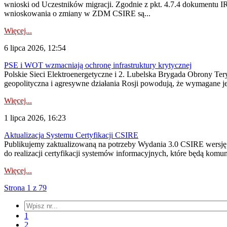
wnioski od Uczestników migracji. Zgodnie z pkt. 4.7.4 dokumentu I
wnioskowania o zmiany w ZDM CSIRE są...
Więcej...
6 lipca 2026, 12:54
PSE i WOT wzmacniają ochronę infrastruktury krytycznej
Polskie Sieci Elektroenergetyczne i 2. Lubelska Brygada Obrony Tery
geopolityczna i agresywne działania Rosji powodują, że wymagane je
Więcej...
1 lipca 2026, 16:23
Aktualizacja Systemu Certyfikacji CSIRE
Publikujemy zaktualizowaną na potrzeby Wydania 3.0 CSIRE wersję 
do realizacji certyfikacji systemów informacyjnych, które będą komu
Więcej...
Strona 1 z 79
1
2