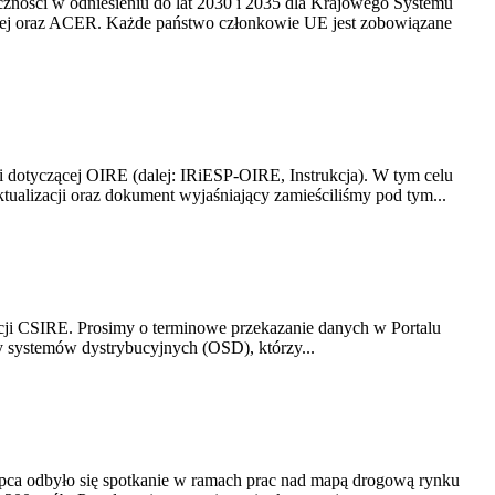
yczności w odniesieniu do lat 2030 i 2035 dla Krajowego Systemu
kiej oraz ACER. Każde państwo członkowie UE jest zobowiązane
i dotyczącej OIRE (dalej: IRiESP-OIRE, Instrukcja). W tym celu
aktualizacji oraz dokument wyjaśniający zamieściliśmy pod tym...
acji CSIRE. Prosimy o terminowe przekazanie danych w Portalu
zy systemów dystrybucyjnych (OSD), którzy...
lipca odbyło się spotkanie w ramach prac nad mapą drogową rynku