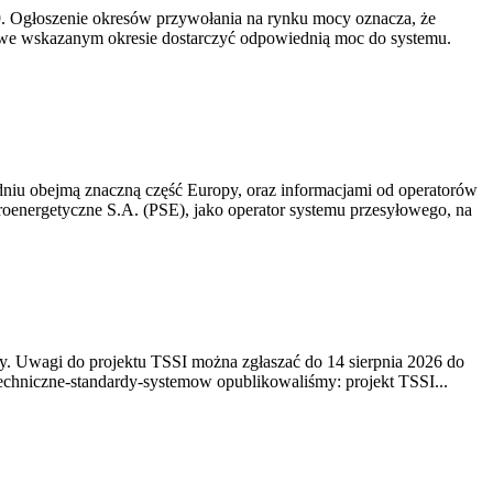
-19. Ogłoszenie okresów przywołania na rynku mocy oznacza, że
 we wskazanym okresie dostarczyć odpowiednią moc do systemu.
niu obejmą znaczną część Europy, oraz informacjami od operatorów
oenergetyczne S.A. (PSE), jako operator systemu przesyłowego, na
. Uwagi do projektu TSSI można zgłaszać do 14 sierpnia 2026 do
e/techniczne-standardy-systemow opublikowaliśmy: projekt TSSI...