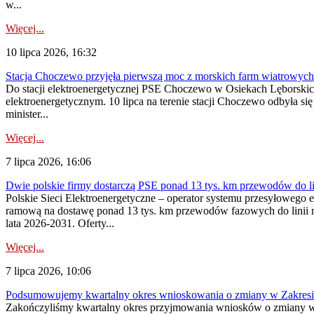
w...
Więcej...
10 lipca 2026, 16:32
Stacja Choczewo przyjęła pierwszą moc z morskich farm wiatrowych
Do stacji elektroenergetycznej PSE Choczewo w Osiekach Lęborskich 
elektroenergetycznym. 10 lipca na terenie stacji Choczewo odbyła si
minister...
Więcej...
7 lipca 2026, 16:06
Dwie polskie firmy dostarczą PSE ponad 13 tys. km przewodów do li
Polskie Sieci Elektroenergetyczne – operator systemu przesyłoweg
ramową na dostawę ponad 13 tys. km przewodów fazowych do linii na
lata 2026-2031. Oferty...
Więcej...
7 lipca 2026, 10:06
Podsumowujemy kwartalny okres wnioskowania o zmiany w Zakres
Zakończyliśmy kwartalny okres przyjmowania wniosków o zmiany w 