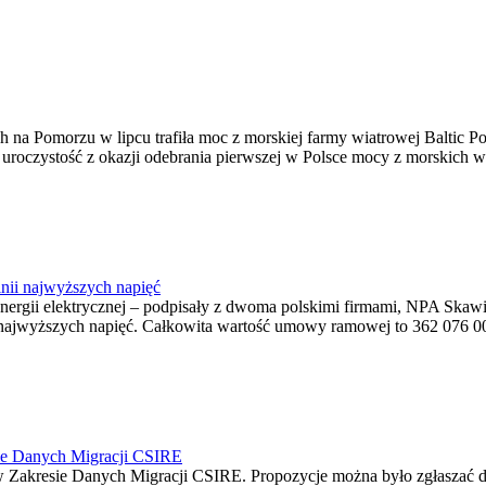
na Pomorzu w lipcu trafiła moc z morskiej farmy wiatrowej Baltic Pow
ę uroczystość z okazji odebrania pierwszej w Polsce mocy z morskich w
nii najwyższych napięć
o energii elektrycznej – podpisały z dwoma polskimi firmami, NPA S
jwyższych napięć. Całkowita wartość umowy ramowej to 362 076 000,0
ie Danych Migracji CSIRE
Zakresie Danych Migracji CSIRE. Propozycje można było zgłaszać d