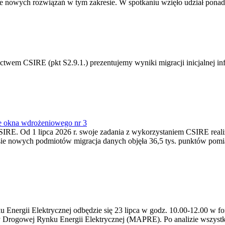
 nowych rozwiązań w tym zakresie. W spotkaniu wzięło udział ponad 
m CSIRE (pkt S2.9.1.) prezentujemy wyniki migracji inicjalnej info
e okna wdrożeniowego nr 3
SIRE. Od 1 lipca 2026 r. swoje zadania z wykorzystaniem CSIRE real
esie nowych podmiotów migracja danych objęła 36,5 tys. punktów pom
ergii Elektrycznej odbędzie się 23 lipca w godz. 10.00-12.00 w form
y Drogowej Rynku Energii Elektrycznej (MAPRE). Po analizie wszystk