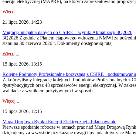
energii elektrycznej (MAPRE), na którym zaprezentowano propozycje
Więcej...
21 lipca 2026, 14:23
Migracja inicjalna danych do CSIRE – wyniki Aktualizacji 3Q2026
3Q2026 Zgodnie z Planem etapowego wdrożenia NMWI za pośrednictwe
stanu na 30 czerwca 2026 r. Dokumenty dostępne są tutaj
Więcej...
15 lipca 2026, 13:15
Kolejne Podmioty Profesjonalne korzystają z CSIRE - podsumowani
Zakończyliśmy integrację kolejnych Podmiotów Profesjonalnych z C
dystrybucyjnych oraz 48 sprzedawców energii elektrycznej. W zakr
walidacje z wynikiem pozytywnym i w sposób...
Więcej...
15 lipca 2026, 12:15
Mapa Drogowa Rynku Energii Elektrycznej - bilansowanie
Pierwsze spotkanie robocze w ramach prac nad Mapą Drogową Rynku En
dziękujemy za wszystkie przekazane uwagi i pytania dotyczące Map