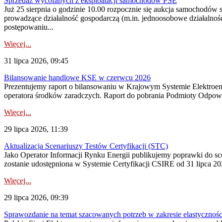
Sprzedaż wycofanych z eksploatacji samochodów PSE
Już 25 sierpnia o godzinie 10.00 rozpocznie się aukcja samochodów
prowadzące działalność gospodarczą (m.in. jednoosobowe działalnośc
postępowaniu...
Więcej...
31 lipca 2026, 09:45
Bilansowanie handlowe KSE w czerwcu 2026
Prezentujemy raport o bilansowaniu w Krajowym Systemie Elektroene
operatora środków zaradczych. Raport do pobrania Podmioty Odpowi
Więcej...
29 lipca 2026, 11:39
Aktualizacja Scenariuszy Testów Certyfikacji (STC)
Jako Operator Informacji Rynku Energii publikujemy poprawki do
zostanie udostępniona w Systemie Certyfikacji CSIRE od 31 lipca 202
Więcej...
29 lipca 2026, 09:39
Sprawozdanie na temat szacowanych potrzeb w zakresie elastycznośc