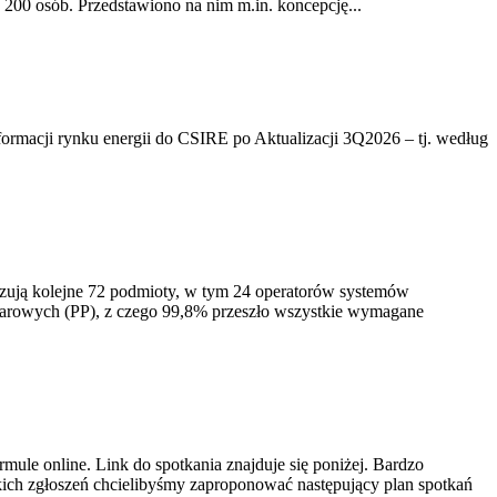
200 osób. Przedstawiono na nim m.in. koncepcję...
rmacji rynku energii do CSIRE po Aktualizacji 3Q2026 – tj. według
izują kolejne 72 podmioty, w tym 24 operatorów systemów
iarowych (PP), z czego 99,8% przeszło wszystkie wymagane
ule online. Link do spotkania znajduje się poniżej. Bardzo
ich zgłoszeń chcielibyśmy zaproponować następujący plan spotkań