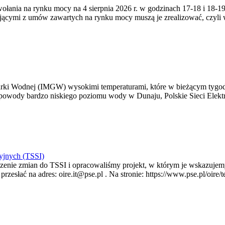
zywołania na rynku mocy na 4 sierpnia 2026 r. w godzinach 17-18 i 18
jącymi z umów zawartych na rynku mocy muszą je zrealizować, czyli
arki Wodnej (IMGW) wysokimi temperaturami, które w bieżącym tygod
powody bardzo niskiego poziomu wody w Dunaju, Polskie Sieci Elektr
yjnych (TSSI)
enie zmian do TSSI i opracowaliśmy projekt, w którym je wskazujemy
rzesłać na adres: oire.it@pse.pl . Na stronie: https://www.pse.pl/oir