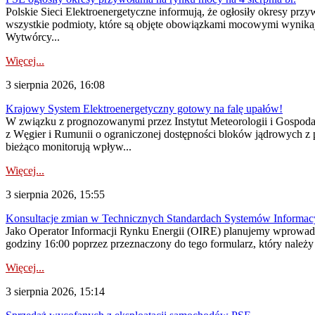
Polskie Sieci Elektroenergetyczne informują, że ogłosiły okresy pr
wszystkie podmioty, które są objęte obowiązkami mocowymi wynika
Wytwórcy...
Więcej...
3 sierpnia 2026, 16:08
Krajowy System Elektroenergetyczny gotowy na falę upałów!
W związku z prognozowanymi przez Instytut Meteorologii i Gospod
z Węgier i Rumunii o ograniczonej dostępności bloków jądrowych z 
bieżąco monitorują wpływ...
Więcej...
3 sierpnia 2026, 15:55
Konsultacje zmian w Technicznych Standardach Systemów Informac
Jako Operator Informacji Rynku Energii (OIRE) planujemy wprowadz
godziny 16:00 poprzez przeznaczony do tego formularz, który należy p
Więcej...
3 sierpnia 2026, 15:14