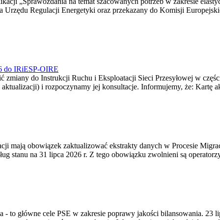
blikacji „Sprawozdania na temat szacowanych potrzeb w zakresie elast
sa Urzędu Regulacji Energetyki oraz przekazany do Komisji Europejs
026 do IRiESP-OIRE
 zmiany do Instrukcji Ruchu i Eksploatacji Sieci Przesyłowej w częśc
 aktualizacji) i rozpoczynamy jej konsultacje. Informujemy, że: Kartę 
gracji mają obowiązek zaktualizować ekstrakty danych w Procesie Migr
ug stanu na 31 lipca 2026 r. Z tego obowiązku zwolnieni są operator
ia - to główne cele PSE w zakresie poprawy jakości bilansowania. 23 