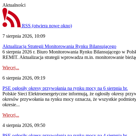
Aktualności
RSS
(otwiera nowe okno)
7 sierpnia 2026, 10:09
Aktualizacja Strategii Monitorowania Rynku Bilansującego
6 sierpnia 2026 r. Biuro Monitorowania Rynku Bilansującego w Polsk
REMIT. Aktualizacja strategii wprowadza m.in. monitorowanie bież
Więcej...
6 sierpnia 2026, 09:19
PSE ogłosiły okresy przywołania na rynku mocy na 6 sierpnia br.
Polskie Sieci Elektroenergetyczne informują, że ogłosiły okresy prz
okresów przywołania na rynku mocy oznacza, że wszystkie podmiot
okresie...
Więcej...
4 sierpnia 2026, 09:50
PSE ogłosiły okresy przywołania na rynku mocy na 4 sierpnia br.