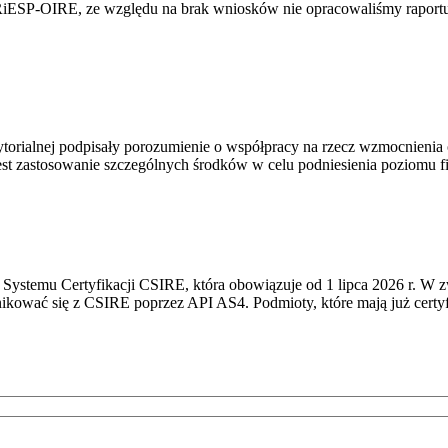
RiESP-OIRE, ze względu na brak wniosków nie opracowaliśmy raportu 
torialnej podpisały porozumienie o współpracy na rzecz wzmocnienia o
st zastosowanie szczególnych środków w celu podniesienia poziomu fizy
Systemu Certyfikacji CSIRE, która obowiązuje od 1 lipca 2026 r. W 
nikować się z CSIRE poprzez API AS4. Podmioty, które mają już certyf