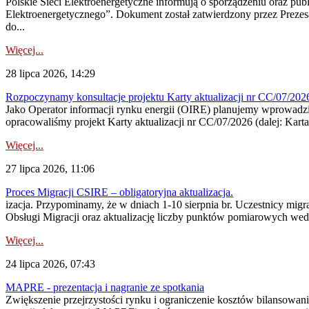
Polskie Sieci Elektroenergetyczne informują o sporządzeniu oraz pu
Elektroenergetycznego”. Dokument został zatwierdzony przez Preze
do...
Więcej...
28 lipca 2026, 14:29
Rozpoczynamy konsultacje projektu Karty aktualizacji nr CC/07/2
Jako Operator informacji rynku energii (OIRE) planujemy wprowadzić
opracowaliśmy projekt Karty aktualizacji nr CC/07/2026 (dalej: Karta
Więcej...
27 lipca 2026, 11:06
Proces Migracji CSIRE – obligatoryjna aktualizacja.
izacja. Przypominamy, że w dniach 1-10 sierpnia br. Uczestnicy mi
Obsługi Migracji oraz aktualizację liczby punktów pomiarowych wedł
Więcej...
24 lipca 2026, 07:43
MAPRE - prezentacja i nagranie ze spotkania
Zwiększenie przejrzystości rynku i ograniczenie kosztów bilansowan