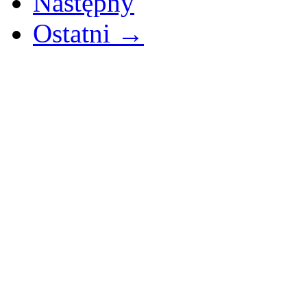
Następny
Ostatni →