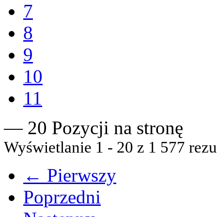
7
8
9
10
11
— 20 Pozycji na stronę
Wyświetlanie 1 - 20 z 1 577 rezu
← Pierwszy
Poprzedni