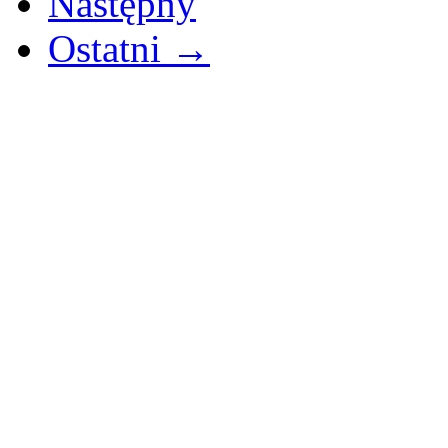
Następny
Ostatni →