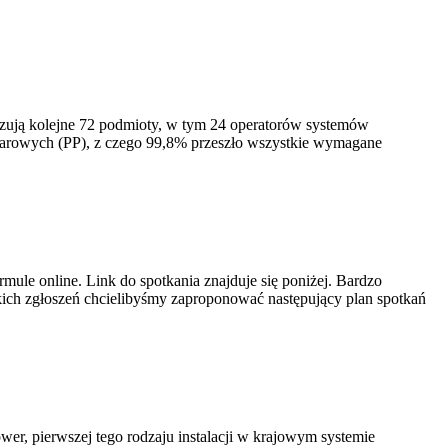
izują kolejne 72 podmioty, w tym 24 operatorów systemów
iarowych (PP), z czego 99,8% przeszło wszystkie wymagane
ule online. Link do spotkania znajduje się poniżej. Bardzo
ich zgłoszeń chcielibyśmy zaproponować następujący plan spotkań
er, pierwszej tego rodzaju instalacji w krajowym systemie