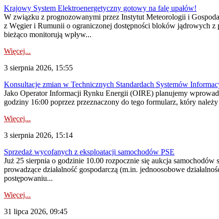
Krajowy System Elektroenergetyczny gotowy na falę upałów!
W związku z prognozowanymi przez Instytut Meteorologii i Gospod
z Węgier i Rumunii o ograniczonej dostępności bloków jądrowych z 
bieżąco monitorują wpływ...
Więcej...
3 sierpnia 2026, 15:55
Konsultacje zmian w Technicznych Standardach Systemów Informac
Jako Operator Informacji Rynku Energii (OIRE) planujemy wprowadz
godziny 16:00 poprzez przeznaczony do tego formularz, który należy p
Więcej...
3 sierpnia 2026, 15:14
Sprzedaż wycofanych z eksploatacji samochodów PSE
Już 25 sierpnia o godzinie 10.00 rozpocznie się aukcja samochodów
prowadzące działalność gospodarczą (m.in. jednoosobowe działalnośc
postępowaniu...
Więcej...
31 lipca 2026, 09:45