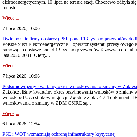
elektroenergetycznym. 10 lipca na terenie stacji Choczewo odbyła si
minister...
Więcej...
7 lipca 2026, 16:06
Dwie polskie firmy dostarczą PSE ponad 13 tys. km przewodów do li
Polskie Sieci Elektroenergetyczne – operator systemu przesyłoweg
ramową na dostawę ponad 13 tys. km przewodów fazowych do linii na
lata 2026-2031. Oferty...
Więcej...
7 lipca 2026, 10:06
Podsumowujemy kwartalny okres wnioskowania o zmiany w Zakres
Zakończyliśmy kwartalny okres przyjmowania wniosków o zmiany w 
wnioski od Uczestników migracji. Zgodnie z pkt. 4.7.4 dokumentu I
wnioskowania o zmiany w ZDM CSIRE są...
Więcej...
6 lipca 2026, 12:54
PSE i WOT wzmacniają ochronę infrastruktury krytycznej