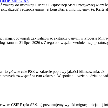
026 do IRiESP-OIRE
 zmiany do Instrukcji Ruchu i Eksploatacji Sieci Przesyłowej w częśc
 aktualizacji) i rozpoczynamy jej konsultacje. Informujemy, że: Kartę 
gracji mają obowiązek zaktualizować ekstrakty danych w Procesie Migr
ug stanu na 31 lipca 2026 r. Z tego obowiązku zwolnieni są operator
ia - to główne cele PSE w zakresie poprawy jakości bilansowania. 23 
 nowych rozwiązań w tym zakresie. W spotkaniu wzięło udział ponad 
m CSIRE (pkt S2.9.1.) prezentujemy wyniki migracji inicjalnej info