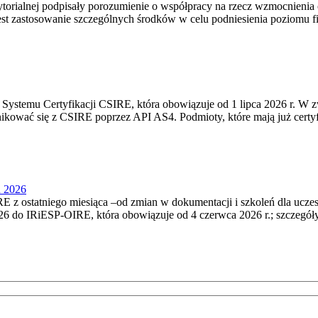
torialnej podpisały porozumienie o współpracy na rzecz wzmocnienia o
st zastosowanie szczególnych środków w celu podniesienia poziomu fizy
Systemu Certyfikacji CSIRE, która obowiązuje od 1 lipca 2026 r. W 
nikować się z CSIRE poprzez API AS4. Podmioty, które mają już certyf
u 2026
 z ostatniego miesiąca –od zmian w dokumentacji i szkoleń dla ucze
6 do IRiESP‑OIRE, która obowiązuje od 4 czerwca 2026 r.; szczegóły i