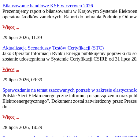
Bilansowanie handlowe KSE w czerwcu 2026
Prezentujemy raport o bilansowaniu w Krajowym Systemie Elektroene
operatora środków zaradczych. Raport do pobrania Podmioty Odpowi
Więcej...
29 lipca 2026, 11:39
Aktualizacja Scenariuszy Testów Certyfikacji (STC)
Jako Operator Informacji Rynku Energii publikujemy poprawki do
zostanie udostępniona w Systemie Certyfikacji CSIRE od 31 lipca 202
Więcej...
29 lipca 2026, 09:39
Sprawozdanie na temat szacowanych potrzeb w zakresie elastycznośc
Polskie Sieci Elektroenergetyczne informują o sporządzeniu oraz pu
Elektroenergetycznego”. Dokument został zatwierdzony przez Preze
do...
Więcej...
28 lipca 2026, 14:29