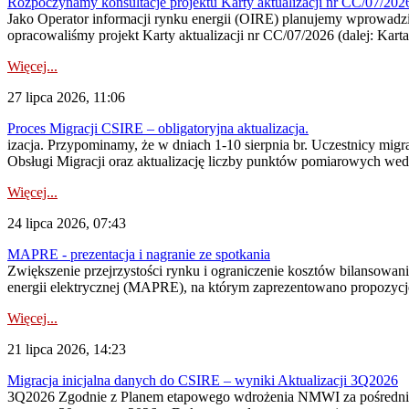
Rozpoczynamy konsultacje projektu Karty aktualizacji nr CC/07/2
Jako Operator informacji rynku energii (OIRE) planujemy wprowadzić
opracowaliśmy projekt Karty aktualizacji nr CC/07/2026 (dalej: Karta
Więcej...
27 lipca 2026, 11:06
Proces Migracji CSIRE – obligatoryjna aktualizacja.
izacja. Przypominamy, że w dniach 1-10 sierpnia br. Uczestnicy mi
Obsługi Migracji oraz aktualizację liczby punktów pomiarowych wedł
Więcej...
24 lipca 2026, 07:43
MAPRE - prezentacja i nagranie ze spotkania
Zwiększenie przejrzystości rynku i ograniczenie kosztów bilansowan
energii elektrycznej (MAPRE), na którym zaprezentowano propozycje
Więcej...
21 lipca 2026, 14:23
Migracja inicjalna danych do CSIRE – wyniki Aktualizacji 3Q2026
3Q2026 Zgodnie z Planem etapowego wdrożenia NMWI za pośrednictwe