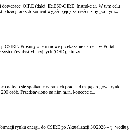
i dotyczącej OIRE (dalej: IRiESP-OIRE, Instrukcja). W tym celu
aktualizacji oraz dokument wyjaśniający zamieściliśmy pod tym...
acji CSIRE. Prosimy o terminowe przekazanie danych w Portalu
zy systemów dystrybucyjnych (OSD), którzy...
lipca odbyło się spotkanie w ramach prac nad mapą drogową rynku
200 osób. Przedstawiono na nim m.in. koncepcję...
rmacji rynku energii do CSIRE po Aktualizacji 3Q2026 – tj. według