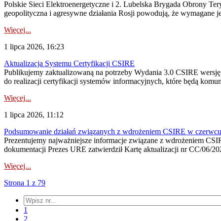
Polskie Sieci Elektroenergetyczne i 2. Lubelska Brygada Obrony Tery
geopolityczna i agresywne działania Rosji powodują, że wymagane je
Więcej...
1 lipca 2026, 16:23
Aktualizacja Systemu Certyfikacji CSIRE
Publikujemy zaktualizowaną na potrzeby Wydania 3.0 CSIRE wersję 
do realizacji certyfikacji systemów informacyjnych, które będą komu
Więcej...
1 lipca 2026, 11:12
Podsumowanie działań związanych z wdrożeniem CSIRE w czerwc
Prezentujemy najważniejsze informacje związane z wdrożeniem CSIRE
dokumentacji Prezes URE zatwierdził Kartę aktualizacji nr CC/06/202
Więcej...
Strona 1 z 79
1
2