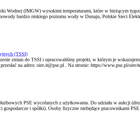
arki Wodnej (IMGW) wysokimi temperaturami, które w bieżącym tygod
powody bardzo niskiego poziomu wody w Dunaju, Polskie Sieci Elektr
yjnych (TSSI)
enie zmian do TSSI i opracowaliśmy projekt, w którym je wskazujemy
rzesłać na adres: oire.it@pse.pl . Na stronie: https://www.pse.pl/oir
 służbowych PSE wycofanych z użytkowania. Do udziału w aukcji (dru
i gospodarcze i spółki). Osoby fizyczne niebędące pracownikami PSE i