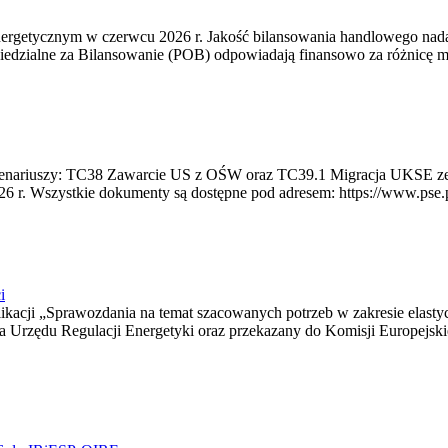
rgetycznym w czerwcu 2026 r. Jakość bilansowania handlowego nadal 
edzialne za Bilansowanie (POB) odpowiadają finansowo za różnicę mię
 scenariuszy: TC38 Zawarcie US z OŚW oraz TC39.1 Migracja UKSE 
6 r. Wszystkie dokumenty są dostępne pod adresem: https://www.pse.pl/
i
blikacji „Sprawozdania na temat szacowanych potrzeb w zakresie elast
sa Urzędu Regulacji Energetyki oraz przekazany do Komisji Europejs