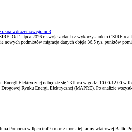
e okna wdrożeniowego nr 3
SIRE. Od 1 lipca 2026 r. swoje zadania z wykorzystaniem CSIRE real
esie nowych podmiotów migracja danych objęła 36,5 tys. punktów pom
ergii Elektrycznej odbędzie się 23 lipca w godz. 10.00-12.00 w form
y Drogowej Rynku Energii Elektrycznej (MAPRE). Po analizie wszystk
na Pomorzu w lipcu trafiła moc z morskiej farmy wiatrowej Baltic Pow