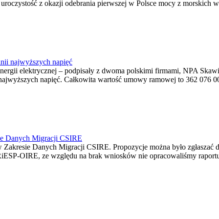
ę uroczystość z okazji odebrania pierwszej w Polsce mocy z morskich w
nii najwyższych napięć
o energii elektrycznej – podpisały z dwoma polskimi firmami, NPA S
jwyższych napięć. Całkowita wartość umowy ramowej to 362 076 000,0
ie Danych Migracji CSIRE
Zakresie Danych Migracji CSIRE. Propozycje można było zgłaszać d
RiESP-OIRE, ze względu na brak wniosków nie opracowaliśmy raportu 