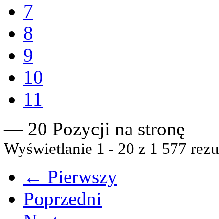
7
8
9
10
11
— 20 Pozycji na stronę
Wyświetlanie 1 - 20 z 1 577 rezu
← Pierwszy
Poprzedni