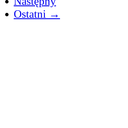
Następny
Ostatni →