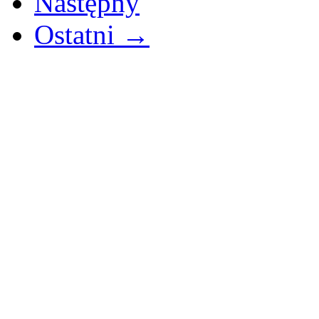
Następny
Ostatni →