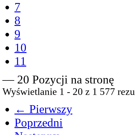
7
8
9
10
11
— 20 Pozycji na stronę
Wyświetlanie 1 - 20 z 1 577 rezu
← Pierwszy
Poprzedni