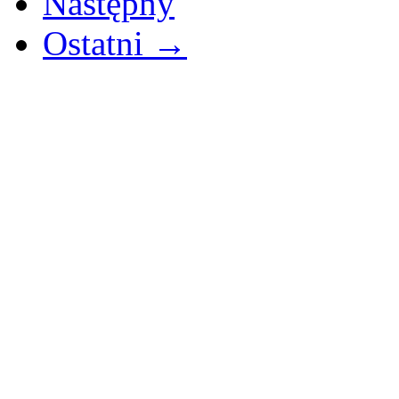
Następny
Ostatni →