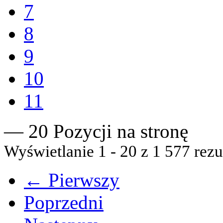
7
8
9
10
11
— 20 Pozycji na stronę
Wyświetlanie 1 - 20 z 1 577 rezu
← Pierwszy
Poprzedni