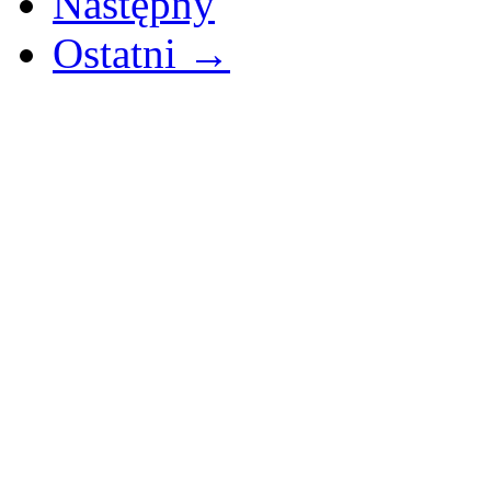
Następny
Ostatni →