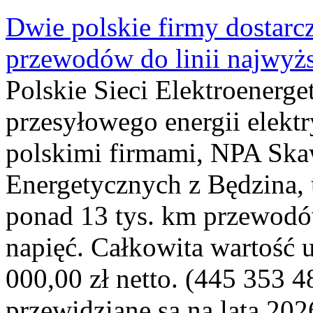
Dwie polskie firmy dostarc
przewodów do linii najwyż
Polskie Sieci Elektroenerge
przesyłowego energii elekt
polskimi firmami, NPA Sk
Energetycznych z Będzina
ponad 13 tys. km przewodó
napięć. Całkowita wartość
000,00 zł netto. (445 353 4
przewidziane są na lata 202