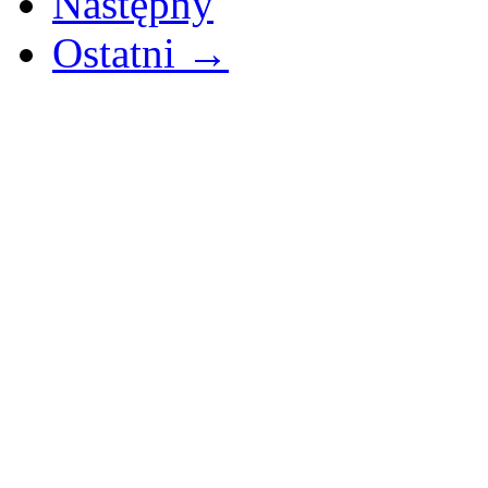
Następny
Ostatni →