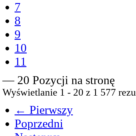
7
8
9
10
11
— 20 Pozycji na stronę
Wyświetlanie 1 - 20 z 1 577 rezu
← Pierwszy
Poprzedni