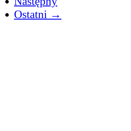
Następny
Ostatni →