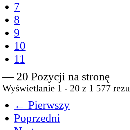
7
8
9
10
11
— 20 Pozycji na stronę
Wyświetlanie 1 - 20 z 1 577 rezu
← Pierwszy
Poprzedni