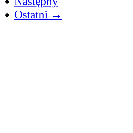
Następny
Ostatni →