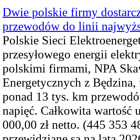
Dwie polskie firmy dostarc
przewodów do linii najwyż
Polskie Sieci Elektroenerge
przesyłowego energii elekt
polskimi firmami, NPA Sk
Energetycznych z Będzina
ponad 13 tys. km przewodó
napięć. Całkowita wartość
000,00 zł netto. (445 353 4
przewidziane są na lata 202