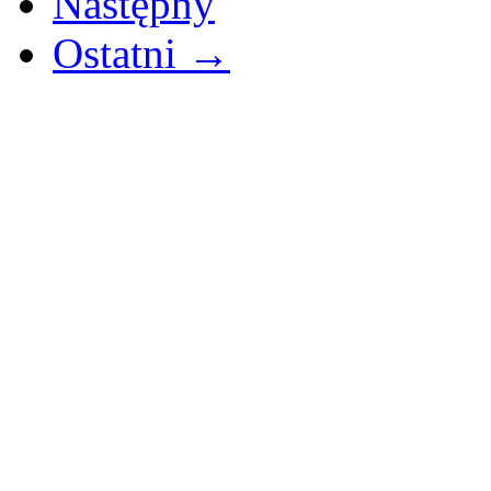
Następny
Ostatni →