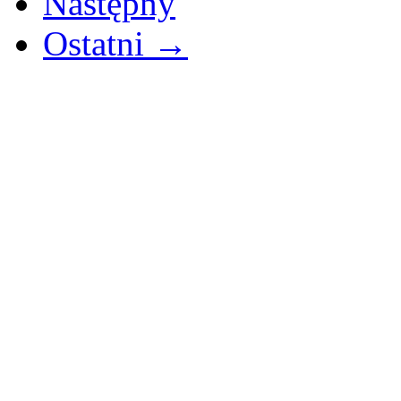
Następny
Ostatni →