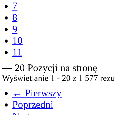
7
8
9
10
11
— 20 Pozycji na stronę
Wyświetlanie 1 - 20 z 1 577 rezu
← Pierwszy
Poprzedni