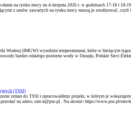
zywołania na rynku mocy na 4 sierpnia 2026 r. w godzinach 17-18 i 18
jącymi z umów zawartych na rynku mocy muszą je zrealizować, czyli
arki Wodnej (IMGW) wysokimi temperaturami, które w bieżącym tygod
powody bardzo niskiego poziomu wody w Dunaju, Polskie Sieci Elektr
yjnych (TSSI)
enie zmian do TSSI i opracowaliśmy projekt, w którym je wskazujemy
rzesłać na adres: oire.it@pse.pl . Na stronie: https://www.pse.pl/oir