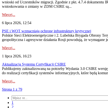
wnioski od Uczestników migracji. Zgodnie z pkt. 4.7.4 dokumentu I
wnioskowania o zmiany w ZDM CSIRE są...
Więcej...
6 lipca 2026, 12:54
PSE i WOT wzmacniają ochronę infrastruktury krytycznej
Polskie Sieci Elektroenergetyczne i 2. Lubelska Brygada Obrony Tery
geopolityczna i agresywne działania Rosji powodują, że wymagane je
Więcej...
1 lipca 2026, 16:23
Aktualizacja Systemu Certyfikacji CSIRE
Publikujemy zaktualizowaną na potrzeby Wydania 3.0 CSIRE wersję 
do realizacji certyfikacji systemów informacyjnych, które będą komu
Więcej...
Strona 1 z 79
1
2