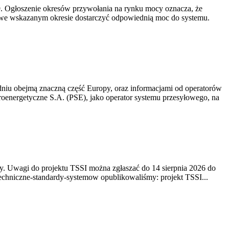
-19. Ogłoszenie okresów przywołania na rynku mocy oznacza, że
 we wskazanym okresie dostarczyć odpowiednią moc do systemu.
niu obejmą znaczną część Europy, oraz informacjami od operatorów
oenergetyczne S.A. (PSE), jako operator systemu przesyłowego, na
. Uwagi do projektu TSSI można zgłaszać do 14 sierpnia 2026 do
e/techniczne-standardy-systemow opublikowaliśmy: projekt TSSI...