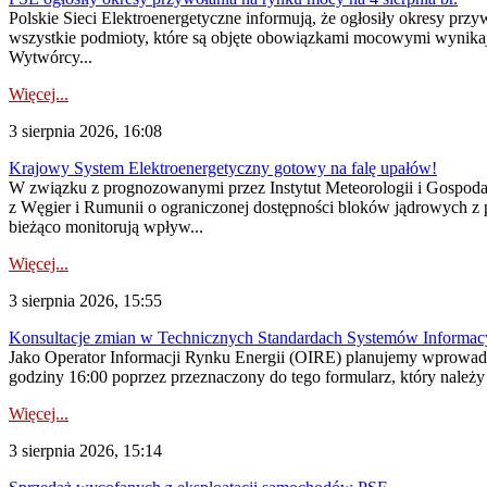
Polskie Sieci Elektroenergetyczne informują, że ogłosiły okresy pr
wszystkie podmioty, które są objęte obowiązkami mocowymi wynika
Wytwórcy...
Więcej...
3 sierpnia 2026, 16:08
Krajowy System Elektroenergetyczny gotowy na falę upałów!
W związku z prognozowanymi przez Instytut Meteorologii i Gospod
z Węgier i Rumunii o ograniczonej dostępności bloków jądrowych z 
bieżąco monitorują wpływ...
Więcej...
3 sierpnia 2026, 15:55
Konsultacje zmian w Technicznych Standardach Systemów Informac
Jako Operator Informacji Rynku Energii (OIRE) planujemy wprowadz
godziny 16:00 poprzez przeznaczony do tego formularz, który należy p
Więcej...
3 sierpnia 2026, 15:14