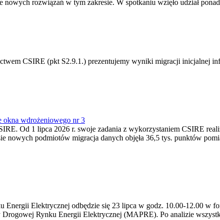
 nowych rozwiązań w tym zakresie. W spotkaniu wzięło udział ponad 
m CSIRE (pkt S2.9.1.) prezentujemy wyniki migracji inicjalnej info
e okna wdrożeniowego nr 3
SIRE. Od 1 lipca 2026 r. swoje zadania z wykorzystaniem CSIRE real
esie nowych podmiotów migracja danych objęła 36,5 tys. punktów pom
ergii Elektrycznej odbędzie się 23 lipca w godz. 10.00-12.00 w form
y Drogowej Rynku Energii Elektrycznej (MAPRE). Po analizie wszystk