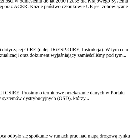
yczności w odniesieniu do lat 2030 i 2035 dla Krajowego Systemu
kiej oraz ACER. Każde państwo członkowie UE jest zobowiązane
i dotyczącej OIRE (dalej: IRiESP-OIRE, Instrukcja). W tym celu
aktualizacji oraz dokument wyjaśniający zamieściliśmy pod tym...
acji CSIRE. Prosimy o terminowe przekazanie danych w Portalu
zy systemów dystrybucyjnych (OSD), którzy...
lipca odbyło się spotkanie w ramach prac nad mapą drogową rynku