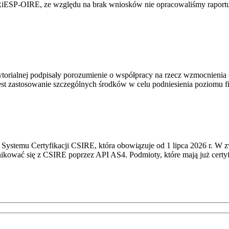
RiESP-OIRE, ze względu na brak wniosków nie opracowaliśmy raportu 
torialnej podpisały porozumienie o współpracy na rzecz wzmocnienia o
st zastosowanie szczególnych środków w celu podniesienia poziomu fizy
Systemu Certyfikacji CSIRE, która obowiązuje od 1 lipca 2026 r. W 
nikować się z CSIRE poprzez API AS4. Podmioty, które mają już certyf