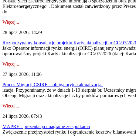
Polskie Sieci Elektroenergetyczne informują o sporządzeniu oraz pu
Elektroenergetycznego”. Dokument został zatwierdzony przez Preze
do...
Więcej...
28 lipca 2026, 14:29
Rozpoczynamy konsultacje projektu Karty aktualizacji nr CC/07/2
Jako Operator informacji rynku energii (OIRE) planujemy wprowadzić
opracowaliśmy projekt Karty aktualizacji nr CC/07/2026 (dalej: Karta
Więcej...
27 lipca 2026, 11:06
Proces Migracji CSIRE – obligatoryjna aktualizacja.
izacja. Przypominamy, że w dniach 1-10 sierpnia br. Uczestnicy mi
Obsługi Migracji oraz aktualizację liczby punktów pomiarowych wedł
Więcej...
24 lipca 2026, 07:43
MAPRE - prezentacja i nagranie ze spotkania
Zwiększenie przejrzystości rynku i ograniczenie kosztów bilansowan