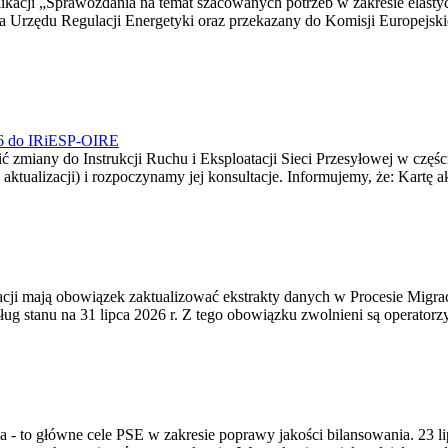
blikacji „Sprawozdania na temat szacowanych potrzeb w zakresie elast
sa Urzędu Regulacji Energetyki oraz przekazany do Komisji Europejs
026 do IRiESP-OIRE
 zmiany do Instrukcji Ruchu i Eksploatacji Sieci Przesyłowej w częśc
 aktualizacji) i rozpoczynamy jej konsultacje. Informujemy, że: Kartę 
gracji mają obowiązek zaktualizować ekstrakty danych w Procesie Migr
ug stanu na 31 lipca 2026 r. Z tego obowiązku zwolnieni są operator
ia - to główne cele PSE w zakresie poprawy jakości bilansowania. 23 