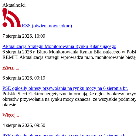
Aktualności
RSS
(otwiera nowe okno)
7 sierpnia 2026, 10:09
Aktualizacja Strategii Monitorowania Rynku Bilansującego
6 sierpnia 2026 r. Biuro Monitorowania Rynku Bilansującego w Polsk
REMIT. Aktualizacja strategii wprowadza m.in. monitorowanie bież
Więcej...
6 sierpnia 2026, 09:19
PSE ogłosiły okresy przywołania na rynku mocy na 6 sierpnia br.
Polskie Sieci Elektroenergetyczne informują, że ogłosiły okresy prz
okresów przywołania na rynku mocy oznacza, że wszystkie podmiot
okresie...
Więcej...
4 sierpnia 2026, 09:50
PSE ogłosiły okresy przywołania na rynku mocy na 4 sierpnia br.