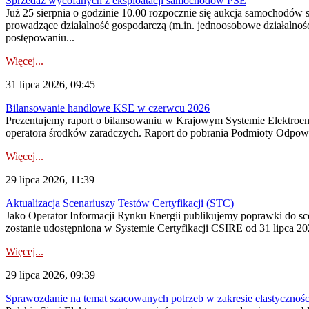
Sprzedaż wycofanych z eksploatacji samochodów PSE
Już 25 sierpnia o godzinie 10.00 rozpocznie się aukcja samochodów
prowadzące działalność gospodarczą (m.in. jednoosobowe działalnośc
postępowaniu...
Więcej...
31 lipca 2026, 09:45
Bilansowanie handlowe KSE w czerwcu 2026
Prezentujemy raport o bilansowaniu w Krajowym Systemie Elektroene
operatora środków zaradczych. Raport do pobrania Podmioty Odpowi
Więcej...
29 lipca 2026, 11:39
Aktualizacja Scenariuszy Testów Certyfikacji (STC)
Jako Operator Informacji Rynku Energii publikujemy poprawki do
zostanie udostępniona w Systemie Certyfikacji CSIRE od 31 lipca 202
Więcej...
29 lipca 2026, 09:39
Sprawozdanie na temat szacowanych potrzeb w zakresie elastycznośc