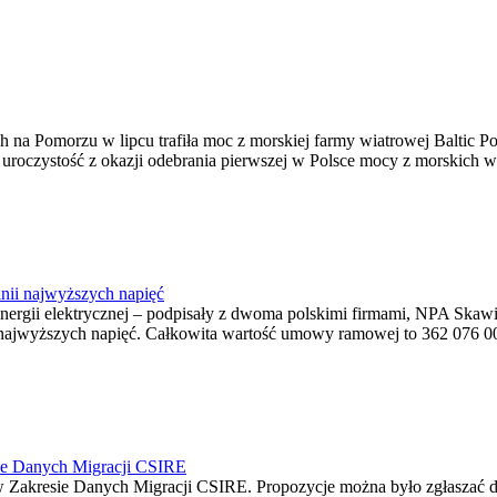
na Pomorzu w lipcu trafiła moc z morskiej farmy wiatrowej Baltic Pow
ę uroczystość z okazji odebrania pierwszej w Polsce mocy z morskich w
nii najwyższych napięć
o energii elektrycznej – podpisały z dwoma polskimi firmami, NPA S
jwyższych napięć. Całkowita wartość umowy ramowej to 362 076 000,0
ie Danych Migracji CSIRE
Zakresie Danych Migracji CSIRE. Propozycje można było zgłaszać d