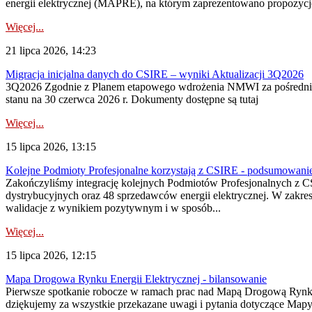
energii elektrycznej (MAPRE), na którym zaprezentowano propozycje
Więcej...
21 lipca 2026, 14:23
Migracja inicjalna danych do CSIRE – wyniki Aktualizacji 3Q2026
3Q2026 Zgodnie z Planem etapowego wdrożenia NMWI za pośrednictwe
stanu na 30 czerwca 2026 r. Dokumenty dostępne są tutaj
Więcej...
15 lipca 2026, 13:15
Kolejne Podmioty Profesjonalne korzystają z CSIRE - podsumowani
Zakończyliśmy integrację kolejnych Podmiotów Profesjonalnych z C
dystrybucyjnych oraz 48 sprzedawców energii elektrycznej. W zakr
walidacje z wynikiem pozytywnym i w sposób...
Więcej...
15 lipca 2026, 12:15
Mapa Drogowa Rynku Energii Elektrycznej - bilansowanie
Pierwsze spotkanie robocze w ramach prac nad Mapą Drogową Rynku En
dziękujemy za wszystkie przekazane uwagi i pytania dotyczące Map