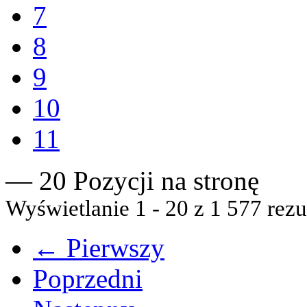
7
8
9
10
11
— 20 Pozycji na stronę
Wyświetlanie 1 - 20 z 1 577 rezu
← Pierwszy
Poprzedni