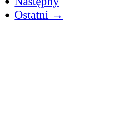
Następny
Ostatni →