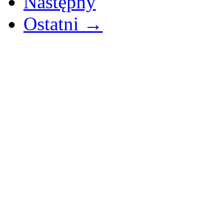
Następny
Ostatni →