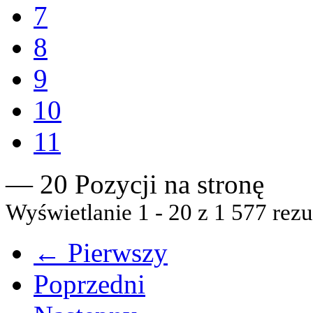
7
8
9
10
11
— 20 Pozycji na stronę
Wyświetlanie 1 - 20 z 1 577 rezu
← Pierwszy
Poprzedni