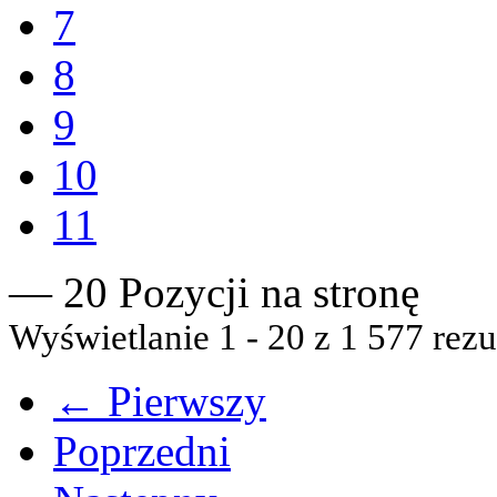
7
8
9
10
11
— 20 Pozycji na stronę
Wyświetlanie 1 - 20 z 1 577 rezu
← Pierwszy
Poprzedni