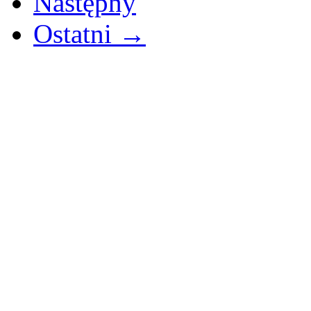
Następny
Ostatni →