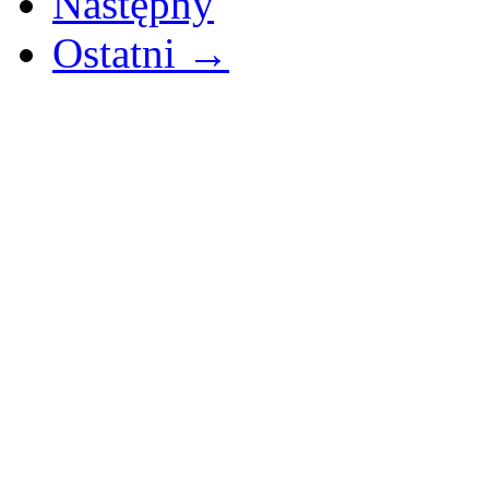
Następny
Ostatni →