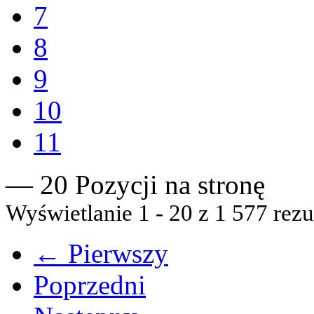
7
8
9
10
11
— 20 Pozycji na stronę
Wyświetlanie 1 - 20 z 1 577 rezu
← Pierwszy
Poprzedni