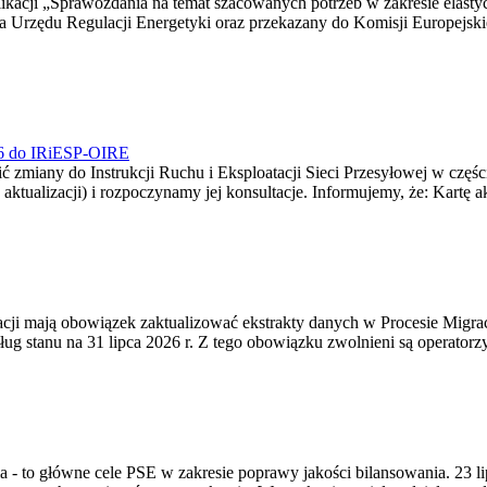
blikacji „Sprawozdania na temat szacowanych potrzeb w zakresie elast
sa Urzędu Regulacji Energetyki oraz przekazany do Komisji Europejs
026 do IRiESP-OIRE
 zmiany do Instrukcji Ruchu i Eksploatacji Sieci Przesyłowej w częśc
 aktualizacji) i rozpoczynamy jej konsultacje. Informujemy, że: Kartę 
gracji mają obowiązek zaktualizować ekstrakty danych w Procesie Migr
ug stanu na 31 lipca 2026 r. Z tego obowiązku zwolnieni są operator
ia - to główne cele PSE w zakresie poprawy jakości bilansowania. 23 