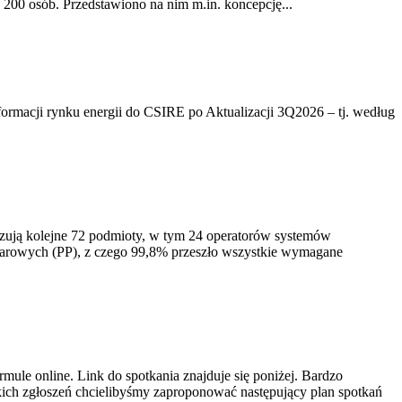
200 osób. Przedstawiono na nim m.in. koncepcję...
rmacji rynku energii do CSIRE po Aktualizacji 3Q2026 – tj. według
izują kolejne 72 podmioty, w tym 24 operatorów systemów
iarowych (PP), z czego 99,8% przeszło wszystkie wymagane
ule online. Link do spotkania znajduje się poniżej. Bardzo
ich zgłoszeń chcielibyśmy zaproponować następujący plan spotkań