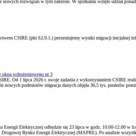
 nowych rozwiązań w tym zakresie. W spotkaniu wzięło udział ponad 
m CSIRE (pkt S2.9.1.) prezentujemy wyniki migracji inicjalnej info
e okna wdrożeniowego nr 3
SIRE. Od 1 lipca 2026 r. swoje zadania z wykorzystaniem CSIRE real
esie nowych podmiotów migracja danych objęła 36,5 tys. punktów pom
ergii Elektrycznej odbędzie się 23 lipca w godz. 10.00-12.00 w form
y Drogowej Rynku Energii Elektrycznej (MAPRE). Po analizie wszystk