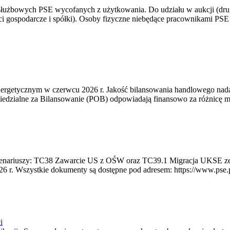
 służbowych PSE wycofanych z użytkowania. Do udziału w aukcji (dru
i gospodarcze i spółki). Osoby fizyczne niebędące pracownikami PSE i
rgetycznym w czerwcu 2026 r. Jakość bilansowania handlowego nadal 
edzialne za Bilansowanie (POB) odpowiadają finansowo za różnicę mię
 scenariuszy: TC38 Zawarcie US z OŚW oraz TC39.1 Migracja UKSE 
6 r. Wszystkie dokumenty są dostępne pod adresem: https://www.pse.pl/
i