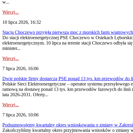
w...
Więcej...
10 lipca 2026, 16:32
Stacja Choczewo przyjęła pierwszą moc z morskich farm wiatrowych
Do stacji elektroenergetycznej PSE Choczewo w Osiekach Lęborskich 
elektroenergetycznym. 10 lipca na terenie stacji Choczewo odbyła si
minister...
Więcej...
7 lipca 2026, 16:06
Dwie polskie firmy dostarczą PSE ponad 13 tys. km przewodów do li
Polskie Sieci Elektroenergetyczne – operator systemu przesyłoweg
ramową na dostawę ponad 13 tys. km przewodów fazowych do linii na
lata 2026-2031. Oferty...
Więcej...
7 lipca 2026, 10:06
Podsumowujemy kwartalny okres wnioskowania o zmiany w Zakres
Zakończyliśmy kwartalny okres przyjmowania wniosków o zmiany w 