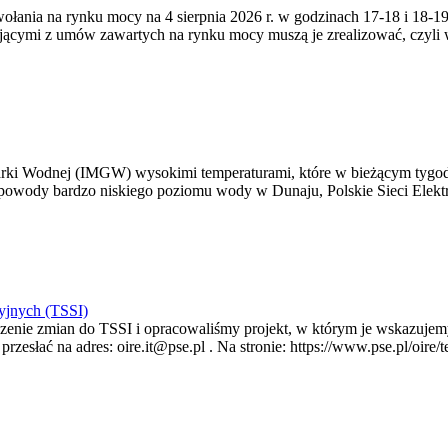
zywołania na rynku mocy na 4 sierpnia 2026 r. w godzinach 17-18 i 18
jącymi z umów zawartych na rynku mocy muszą je zrealizować, czyli
arki Wodnej (IMGW) wysokimi temperaturami, które w bieżącym tygod
powody bardzo niskiego poziomu wody w Dunaju, Polskie Sieci Elektr
yjnych (TSSI)
enie zmian do TSSI i opracowaliśmy projekt, w którym je wskazujemy
rzesłać na adres: oire.it@pse.pl . Na stronie: https://www.pse.pl/oir