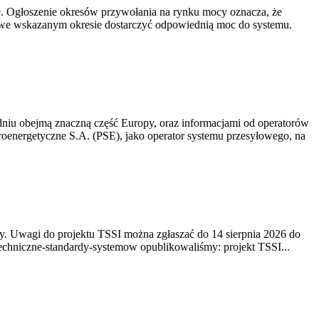
-19. Ogłoszenie okresów przywołania na rynku mocy oznacza, że
 we wskazanym okresie dostarczyć odpowiednią moc do systemu.
niu obejmą znaczną część Europy, oraz informacjami od operatorów
oenergetyczne S.A. (PSE), jako operator systemu przesyłowego, na
. Uwagi do projektu TSSI można zgłaszać do 14 sierpnia 2026 do
e/techniczne-standardy-systemow opublikowaliśmy: projekt TSSI...