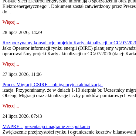
Polskie Sieci Elektroenergetyczne informują o sporządzeniu oraz pu
Elektroenergetycznego”. Dokument został zatwierdzony przez Preze
do...
Więcej...
28 lipca 2026, 14:29
Rozpoczynamy konsultacje projektu Karty aktualizacji nr CC/07/2
Jako Operator informacji rynku energii (OIRE) planujemy wprowadzić
opracowaliśmy projekt Karty aktualizacji nr CC/07/2026 (dalej: Karta
Więcej...
27 lipca 2026, 11:06
Proces Migracji CSIRE – obligatoryjna aktualizacja.
izacja. Przypominamy, że w dniach 1-10 sierpnia br. Uczestnicy mi
Obsługi Migracji oraz aktualizację liczby punktów pomiarowych wedł
Więcej...
24 lipca 2026, 07:43
MAPRE - prezentacja i nagranie ze spotkania
Zwiększenie przejrzystości rynku i ograniczenie kosztów bilansowan