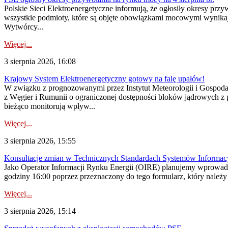
Polskie Sieci Elektroenergetyczne informują, że ogłosiły okresy pr
wszystkie podmioty, które są objęte obowiązkami mocowymi wynika
Wytwórcy...
Więcej...
3 sierpnia 2026, 16:08
Krajowy System Elektroenergetyczny gotowy na falę upałów!
W związku z prognozowanymi przez Instytut Meteorologii i Gospod
z Węgier i Rumunii o ograniczonej dostępności bloków jądrowych z 
bieżąco monitorują wpływ...
Więcej...
3 sierpnia 2026, 15:55
Konsultacje zmian w Technicznych Standardach Systemów Informac
Jako Operator Informacji Rynku Energii (OIRE) planujemy wprowadz
godziny 16:00 poprzez przeznaczony do tego formularz, który należy p
Więcej...
3 sierpnia 2026, 15:14