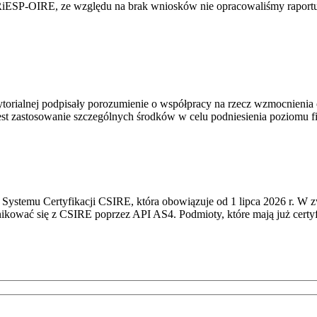
RiESP-OIRE, ze względu na brak wniosków nie opracowaliśmy raportu 
torialnej podpisały porozumienie o współpracy na rzecz wzmocnienia o
st zastosowanie szczególnych środków w celu podniesienia poziomu fizy
Systemu Certyfikacji CSIRE, która obowiązuje od 1 lipca 2026 r. W 
nikować się z CSIRE poprzez API AS4. Podmioty, które mają już certyf