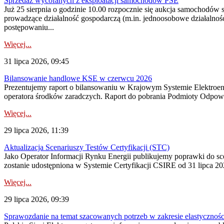
Sprzedaż wycofanych z eksploatacji samochodów PSE
Już 25 sierpnia o godzinie 10.00 rozpocznie się aukcja samochodów
prowadzące działalność gospodarczą (m.in. jednoosobowe działalnośc
postępowaniu...
Więcej...
31 lipca 2026, 09:45
Bilansowanie handlowe KSE w czerwcu 2026
Prezentujemy raport o bilansowaniu w Krajowym Systemie Elektroene
operatora środków zaradczych. Raport do pobrania Podmioty Odpowi
Więcej...
29 lipca 2026, 11:39
Aktualizacja Scenariuszy Testów Certyfikacji (STC)
Jako Operator Informacji Rynku Energii publikujemy poprawki do
zostanie udostępniona w Systemie Certyfikacji CSIRE od 31 lipca 202
Więcej...
29 lipca 2026, 09:39
Sprawozdanie na temat szacowanych potrzeb w zakresie elastycznośc