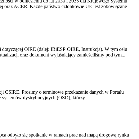
yczności w odniesieniu do lat 2030 i 2035 dla Krajowego Systemu
kiej oraz ACER. Każde państwo członkowie UE jest zobowiązane
i dotyczącej OIRE (dalej: IRiESP-OIRE, Instrukcja). W tym celu
aktualizacji oraz dokument wyjaśniający zamieściliśmy pod tym...
acji CSIRE. Prosimy o terminowe przekazanie danych w Portalu
zy systemów dystrybucyjnych (OSD), którzy...
lipca odbyło się spotkanie w ramach prac nad mapą drogową rynku