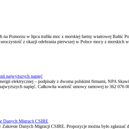
na Pomorzu w lipcu trafiła moc z morskiej farmy wiatrowej Baltic Pow
ę uroczystość z okazji odebrania pierwszej w Polsce mocy z morskich w
nii najwyższych napięć
o energii elektrycznej – podpisały z dwoma polskimi firmami, NPA S
jwyższych napięć. Całkowita wartość umowy ramowej to 362 076 000,0
ie Danych Migracji CSIRE
Zakresie Danych Migracji CSIRE. Propozycje można było zgłaszać d