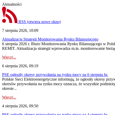
Aktualności
RSS
(otwiera nowe okno)
7 sierpnia 2026, 10:09
Aktualizacja Strategii Monitorowania Rynku Bilansującego
6 sierpnia 2026 r. Biuro Monitorowania Rynku Bilansującego w Polsk
REMIT. Aktualizacja strategii wprowadza m.in. monitorowanie bież
Więcej...
6 sierpnia 2026, 09:19
PSE ogłosiły okresy przywołania na rynku mocy na 6 sierpnia br.
Polskie Sieci Elektroenergetyczne informują, że ogłosiły okresy prz
okresów przywołania na rynku mocy oznacza, że wszystkie podmiot
okresie...
Więcej...
4 sierpnia 2026, 09:50
PSE ogłosiły okresy przywołania na rynku mocy na 4 sierpnia br.