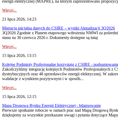
energii elektrycznej (MAPRE), na którym zaprezentowano propozycje
Więcej...
21 lipca 2026, 14:23
Migracja inicjalna danych do CSIRE – wyniki Aktualizacji 3Q2026
3Q2026 Zgodnie z Planem etapowego wdrożenia NMWI za pośrednictwe
stanu na 30 czerwca 2026 r. Dokumenty dostępne są tutaj
Więcej...
15 lipca 2026, 13:15
Kolejne Podmioty Profesjonalne korzystają z CSIRE - podsumowani
Zakończyliśmy integrację kolejnych Podmiotów Profesjonalnych z C
dystrybucyjnych oraz 48 sprzedawców energii elektrycznej. W zakr
walidacje z wynikiem pozytywnym i w sposób...
Więcej...
15 lipca 2026, 12:15
Mapa Drogowa Rynku Energii Elektrycznej - bilansowanie
Pierwsze spotkanie robocze w ramach prac nad Mapą Drogową Rynku En
dziękujemy za wszystkie przekazane uwagi i pytania dotyczące Map