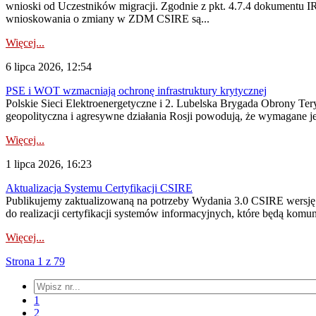
wnioski od Uczestników migracji. Zgodnie z pkt. 4.7.4 dokumentu I
wnioskowania o zmiany w ZDM CSIRE są...
Więcej...
6 lipca 2026, 12:54
PSE i WOT wzmacniają ochronę infrastruktury krytycznej
Polskie Sieci Elektroenergetyczne i 2. Lubelska Brygada Obrony Tery
geopolityczna i agresywne działania Rosji powodują, że wymagane je
Więcej...
1 lipca 2026, 16:23
Aktualizacja Systemu Certyfikacji CSIRE
Publikujemy zaktualizowaną na potrzeby Wydania 3.0 CSIRE wersję 
do realizacji certyfikacji systemów informacyjnych, które będą komu
Więcej...
Strona 1 z 79
1
2