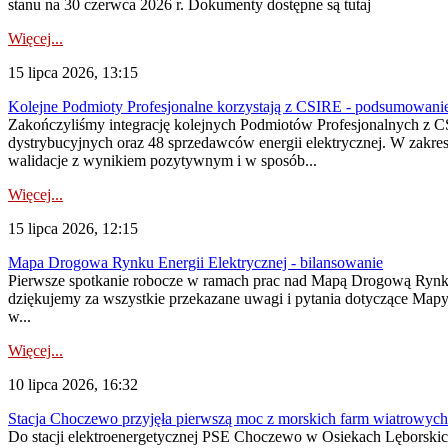
stanu na 30 czerwca 2026 r. Dokumenty dostępne są tutaj
Więcej...
15 lipca 2026, 13:15
Kolejne Podmioty Profesjonalne korzystają z CSIRE - podsumowani
Zakończyliśmy integrację kolejnych Podmiotów Profesjonalnych z C
dystrybucyjnych oraz 48 sprzedawców energii elektrycznej. W zakr
walidacje z wynikiem pozytywnym i w sposób...
Więcej...
15 lipca 2026, 12:15
Mapa Drogowa Rynku Energii Elektrycznej - bilansowanie
Pierwsze spotkanie robocze w ramach prac nad Mapą Drogową Rynku En
dziękujemy za wszystkie przekazane uwagi i pytania dotyczące Map
w...
Więcej...
10 lipca 2026, 16:32
Stacja Choczewo przyjęła pierwszą moc z morskich farm wiatrowych
Do stacji elektroenergetycznej PSE Choczewo w Osiekach Lęborskich 