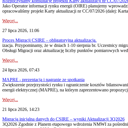
Rozpoczynamy konsultacje projektu Karty aktualizacji nr CC/07/2
Jako Operator informacji rynku energii (OIRE) planujemy wprowadzić
opracowaliśmy projekt Karty aktualizacji nr CC/07/2026 (dalej: Karta
Więcej...
27 lipca 2026, 11:06
Proces Migracji CSIRE – obligatoryjna aktualizacja.
izacja. Przypominamy, że w dniach 1-10 sierpnia br. Uczestnicy mi
Obsługi Migracji oraz aktualizację liczby punktów pomiarowych wedł
Więcej...
24 lipca 2026, 07:43
MAPRE - prezentacja i nagranie ze spotkania
Zwiększenie przejrzystości rynku i ograniczenie kosztów bilansowan
energii elektrycznej (MAPRE), na którym zaprezentowano propozycje
Więcej...
21 lipca 2026, 14:23
Migracja inicjalna danych do CSIRE – wyniki Aktualizacji 3Q2026
3Q2026 Zgodnie z Planem etapowego wdrożenia NMWI za pośrednictwe