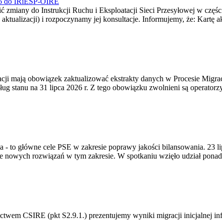
026 do IRiESP-OIRE
 zmiany do Instrukcji Ruchu i Eksploatacji Sieci Przesyłowej w częśc
 aktualizacji) i rozpoczynamy jej konsultacje. Informujemy, że: Kartę 
gracji mają obowiązek zaktualizować ekstrakty danych w Procesie Migr
ug stanu na 31 lipca 2026 r. Z tego obowiązku zwolnieni są operator
ia - to główne cele PSE w zakresie poprawy jakości bilansowania. 23 
 nowych rozwiązań w tym zakresie. W spotkaniu wzięło udział ponad 
m CSIRE (pkt S2.9.1.) prezentujemy wyniki migracji inicjalnej info