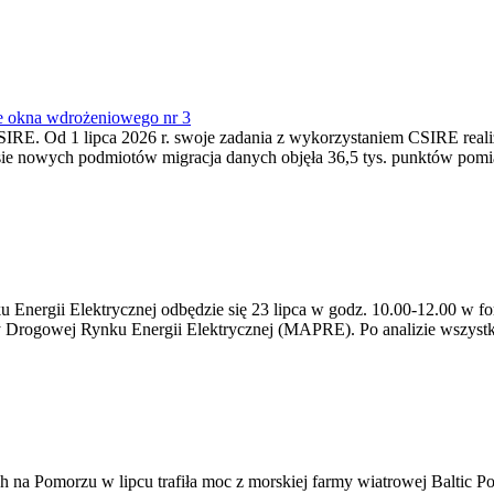
e okna wdrożeniowego nr 3
SIRE. Od 1 lipca 2026 r. swoje zadania z wykorzystaniem CSIRE real
esie nowych podmiotów migracja danych objęła 36,5 tys. punktów pom
ergii Elektrycznej odbędzie się 23 lipca w godz. 10.00-12.00 w form
y Drogowej Rynku Energii Elektrycznej (MAPRE). Po analizie wszystk
na Pomorzu w lipcu trafiła moc z morskiej farmy wiatrowej Baltic Pow