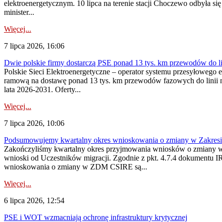
elektroenergetycznym. 10 lipca na terenie stacji Choczewo odbyła si
minister...
Więcej...
7 lipca 2026, 16:06
Dwie polskie firmy dostarczą PSE ponad 13 tys. km przewodów do li
Polskie Sieci Elektroenergetyczne – operator systemu przesyłoweg
ramową na dostawę ponad 13 tys. km przewodów fazowych do linii na
lata 2026-2031. Oferty...
Więcej...
7 lipca 2026, 10:06
Podsumowujemy kwartalny okres wnioskowania o zmiany w Zakres
Zakończyliśmy kwartalny okres przyjmowania wniosków o zmiany w 
wnioski od Uczestników migracji. Zgodnie z pkt. 4.7.4 dokumentu I
wnioskowania o zmiany w ZDM CSIRE są...
Więcej...
6 lipca 2026, 12:54
PSE i WOT wzmacniają ochronę infrastruktury krytycznej