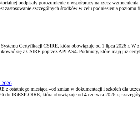
torialnej podpisały porozumienie o współpracy na rzecz wzmocnienia o
st zastosowanie szczególnych środków w celu podniesienia poziomu fizy
Systemu Certyfikacji CSIRE, która obowiązuje od 1 lipca 2026 r. W 
nikować się z CSIRE poprzez API AS4. Podmioty, które mają już certyf
u 2026
 z ostatniego miesiąca –od zmian w dokumentacji i szkoleń dla ucze
6 do IRiESP‑OIRE, która obowiązuje od 4 czerwca 2026 r.; szczegóły i