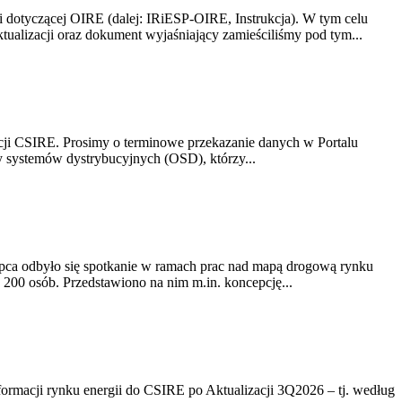
i dotyczącej OIRE (dalej: IRiESP-OIRE, Instrukcja). W tym celu
aktualizacji oraz dokument wyjaśniający zamieściliśmy pod tym...
acji CSIRE. Prosimy o terminowe przekazanie danych w Portalu
zy systemów dystrybucyjnych (OSD), którzy...
lipca odbyło się spotkanie w ramach prac nad mapą drogową rynku
200 osób. Przedstawiono na nim m.in. koncepcję...
rmacji rynku energii do CSIRE po Aktualizacji 3Q2026 – tj. według