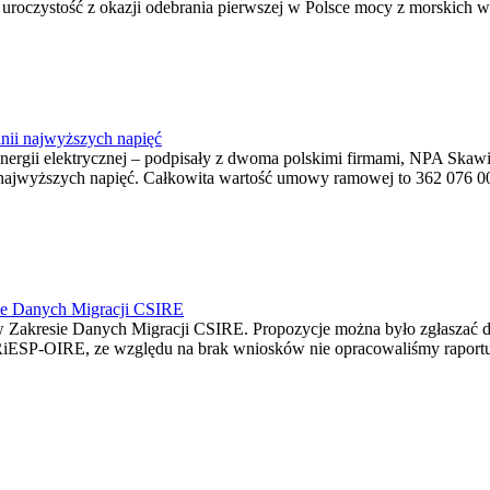
ę uroczystość z okazji odebrania pierwszej w Polsce mocy z morskich w
nii najwyższych napięć
o energii elektrycznej – podpisały z dwoma polskimi firmami, NPA S
jwyższych napięć. Całkowita wartość umowy ramowej to 362 076 000,0
ie Danych Migracji CSIRE
Zakresie Danych Migracji CSIRE. Propozycje można było zgłaszać d
RiESP-OIRE, ze względu na brak wniosków nie opracowaliśmy raportu 