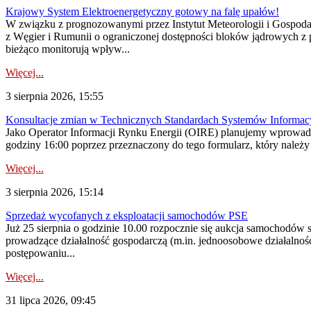
Krajowy System Elektroenergetyczny gotowy na falę upałów!
W związku z prognozowanymi przez Instytut Meteorologii i Gospod
z Węgier i Rumunii o ograniczonej dostępności bloków jądrowych z 
bieżąco monitorują wpływ...
Więcej...
3 sierpnia 2026, 15:55
Konsultacje zmian w Technicznych Standardach Systemów Informac
Jako Operator Informacji Rynku Energii (OIRE) planujemy wprowadz
godziny 16:00 poprzez przeznaczony do tego formularz, który należy p
Więcej...
3 sierpnia 2026, 15:14
Sprzedaż wycofanych z eksploatacji samochodów PSE
Już 25 sierpnia o godzinie 10.00 rozpocznie się aukcja samochodów
prowadzące działalność gospodarczą (m.in. jednoosobowe działalnośc
postępowaniu...
Więcej...
31 lipca 2026, 09:45