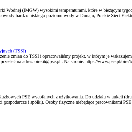
arki Wodnej (IMGW) wysokimi temperaturami, które w bieżącym tygod
powody bardzo niskiego poziomu wody w Dunaju, Polskie Sieci Elektr
yjnych (TSSI)
enie zmian do TSSI i opracowaliśmy projekt, w którym je wskazujemy
rzesłać na adres: oire.it@pse.pl . Na stronie: https://www.pse.pl/oir
 służbowych PSE wycofanych z użytkowania. Do udziału w aukcji (dru
i gospodarcze i spółki). Osoby fizyczne niebędące pracownikami PSE i