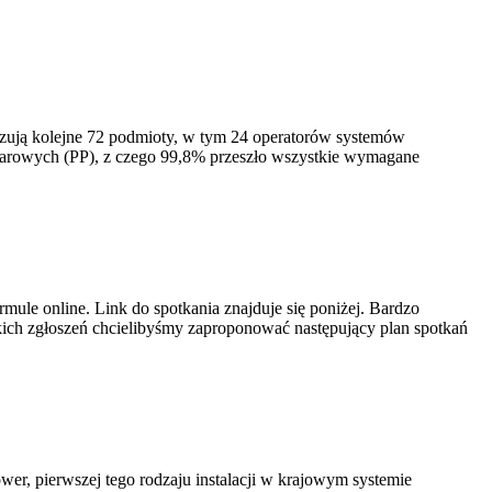
izują kolejne 72 podmioty, w tym 24 operatorów systemów
iarowych (PP), z czego 99,8% przeszło wszystkie wymagane
ule online. Link do spotkania znajduje się poniżej. Bardzo
ich zgłoszeń chcielibyśmy zaproponować następujący plan spotkań
er, pierwszej tego rodzaju instalacji w krajowym systemie