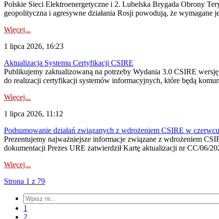
Polskie Sieci Elektroenergetyczne i 2. Lubelska Brygada Obrony Tery
geopolityczna i agresywne działania Rosji powodują, że wymagane je
Więcej...
1 lipca 2026, 16:23
Aktualizacja Systemu Certyfikacji CSIRE
Publikujemy zaktualizowaną na potrzeby Wydania 3.0 CSIRE wersję 
do realizacji certyfikacji systemów informacyjnych, które będą komu
Więcej...
1 lipca 2026, 11:12
Podsumowanie działań związanych z wdrożeniem CSIRE w czerwc
Prezentujemy najważniejsze informacje związane z wdrożeniem CSIRE
dokumentacji Prezes URE zatwierdził Kartę aktualizacji nr CC/06/202
Więcej...
Strona 1 z 79
1
2