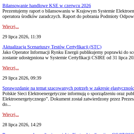
Bilansowanie handlowe KSE w czerwcu 2026
Prezentujemy raport o bilansowaniu w Krajowym Systemie Elektroene
operatora środków zaradczych. Raport do pobrania Podmioty Odpowi
Więcej...
29 lipca 2026, 11:39
Aktualizacja Scenariuszy Testów Certyfikacji (STC)
Jako Operator Informacji Rynku Energii publikujemy poprawki do
zostanie udostępniona w Systemie Certyfikacji CSIRE od 31 lipca 202
Więcej...
29 lipca 2026, 09:39
Sprawozdanie na temat szacowanych potrzeb w zakresie elastycznośc
Polskie Sieci Elektroenergetyczne informują o sporządzeniu oraz pu
Elektroenergetycznego”. Dokument został zatwierdzony przez Preze
do...
Więcej...
28 lipca 2026, 14:29