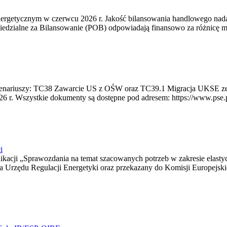
rgetycznym w czerwcu 2026 r. Jakość bilansowania handlowego nadal 
edzialne za Bilansowanie (POB) odpowiadają finansowo za różnicę mię
 scenariuszy: TC38 Zawarcie US z OŚW oraz TC39.1 Migracja UKSE 
6 r. Wszystkie dokumenty są dostępne pod adresem: https://www.pse.pl/
i
blikacji „Sprawozdania na temat szacowanych potrzeb w zakresie elast
sa Urzędu Regulacji Energetyki oraz przekazany do Komisji Europejs