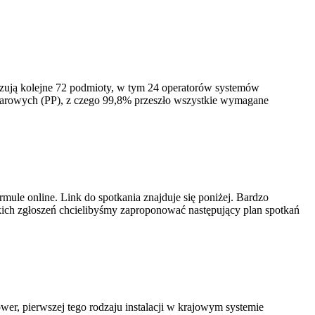
izują kolejne 72 podmioty, w tym 24 operatorów systemów
iarowych (PP), z czego 99,8% przeszło wszystkie wymagane
ule online. Link do spotkania znajduje się poniżej. Bardzo
ich zgłoszeń chcielibyśmy zaproponować następujący plan spotkań
er, pierwszej tego rodzaju instalacji w krajowym systemie