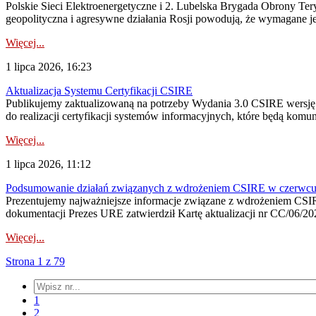
Polskie Sieci Elektroenergetyczne i 2. Lubelska Brygada Obrony Tery
geopolityczna i agresywne działania Rosji powodują, że wymagane je
Więcej...
1 lipca 2026, 16:23
Aktualizacja Systemu Certyfikacji CSIRE
Publikujemy zaktualizowaną na potrzeby Wydania 3.0 CSIRE wersję 
do realizacji certyfikacji systemów informacyjnych, które będą komu
Więcej...
1 lipca 2026, 11:12
Podsumowanie działań związanych z wdrożeniem CSIRE w czerwc
Prezentujemy najważniejsze informacje związane z wdrożeniem CSIRE
dokumentacji Prezes URE zatwierdził Kartę aktualizacji nr CC/06/202
Więcej...
Strona 1 z 79
1
2