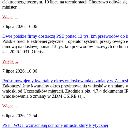
elektroenergetycznym. 10 lipca na terenie stacji Choczewo odbyła si
minister...
Więcej...
7 lipca 2026, 16:06
Dwie polskie firmy dostarczą PSE ponad 13 tys. km przewodów do li
Polskie Sieci Elektroenergetyczne – operator systemu przesyłoweg
ramową na dostawę ponad 13 tys. km przewodów fazowych do linii na
lata 2026-2031. Oferty...
Więcej...
7 lipca 2026, 10:06
Podsumowujemy kwartalny okres wnioskowania o zmiany w Zakres
Zakończyliśmy kwartalny okres przyjmowania wniosków o zmiany w 
wnioski od Uczestników migracji. Zgodnie z pkt. 4.7.4 dokumentu I
wnioskowania o zmiany w ZDM CSIRE są...
Więcej...
6 lipca 2026, 12:54
PSE i WOT wzmacniają ochronę infrastruktury krytycznej