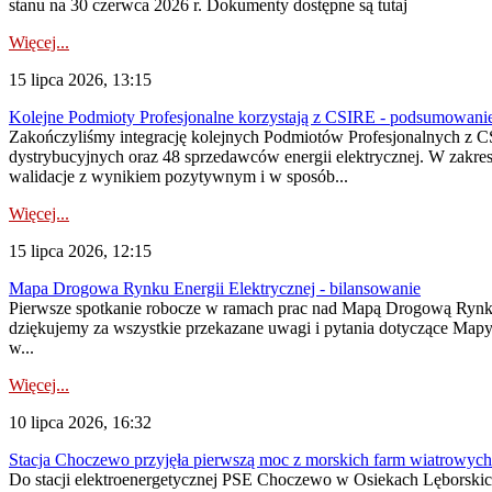
stanu na 30 czerwca 2026 r. Dokumenty dostępne są tutaj
Więcej...
15 lipca 2026, 13:15
Kolejne Podmioty Profesjonalne korzystają z CSIRE - podsumowani
Zakończyliśmy integrację kolejnych Podmiotów Profesjonalnych z C
dystrybucyjnych oraz 48 sprzedawców energii elektrycznej. W zakr
walidacje z wynikiem pozytywnym i w sposób...
Więcej...
15 lipca 2026, 12:15
Mapa Drogowa Rynku Energii Elektrycznej - bilansowanie
Pierwsze spotkanie robocze w ramach prac nad Mapą Drogową Rynku En
dziękujemy za wszystkie przekazane uwagi i pytania dotyczące Map
w...
Więcej...
10 lipca 2026, 16:32
Stacja Choczewo przyjęła pierwszą moc z morskich farm wiatrowych
Do stacji elektroenergetycznej PSE Choczewo w Osiekach Lęborskich 