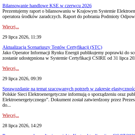
Bilansowanie handlowe KSE w czerwcu 2026
Prezentujemy raport o bilansowaniu w Krajowym Systemie Elektroene
operatora środków zaradczych. Raport do pobrania Podmioty Odpowi
Więcej...
29 lipca 2026, 11:39
Aktualizacja Scenariuszy Testów Certyfikacji (STC)
Jako Operator Informacji Rynku Energii publikujemy poprawki do
zostanie udostępniona w Systemie Certyfikacji CSIRE od 31 lipca 202
Więcej...
29 lipca 2026, 09:39
Sprawozdanie na temat szacowanych potrzeb w zakresie elastycznośc
Polskie Sieci Elektroenergetyczne informują o sporządzeniu oraz pu
Elektroenergetycznego”. Dokument został zatwierdzony przez Preze
do...
Więcej...
28 lipca 2026, 14:29