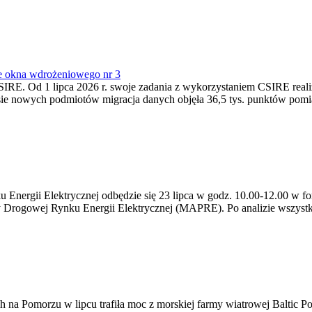
e okna wdrożeniowego nr 3
SIRE. Od 1 lipca 2026 r. swoje zadania z wykorzystaniem CSIRE real
esie nowych podmiotów migracja danych objęła 36,5 tys. punktów pom
ergii Elektrycznej odbędzie się 23 lipca w godz. 10.00-12.00 w form
y Drogowej Rynku Energii Elektrycznej (MAPRE). Po analizie wszystk
na Pomorzu w lipcu trafiła moc z morskiej farmy wiatrowej Baltic Pow