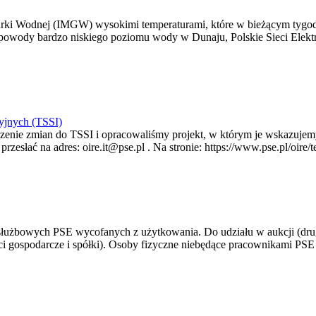
arki Wodnej (IMGW) wysokimi temperaturami, które w bieżącym tygod
powody bardzo niskiego poziomu wody w Dunaju, Polskie Sieci Elektr
yjnych (TSSI)
enie zmian do TSSI i opracowaliśmy projekt, w którym je wskazujemy
rzesłać na adres: oire.it@pse.pl . Na stronie: https://www.pse.pl/oir
 służbowych PSE wycofanych z użytkowania. Do udziału w aukcji (dru
i gospodarcze i spółki). Osoby fizyczne niebędące pracownikami PSE i