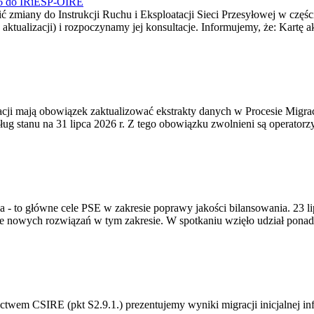
026 do IRiESP-OIRE
 zmiany do Instrukcji Ruchu i Eksploatacji Sieci Przesyłowej w częśc
 aktualizacji) i rozpoczynamy jej konsultacje. Informujemy, że: Kartę 
gracji mają obowiązek zaktualizować ekstrakty danych w Procesie Migr
ug stanu na 31 lipca 2026 r. Z tego obowiązku zwolnieni są operator
ia - to główne cele PSE w zakresie poprawy jakości bilansowania. 23 
 nowych rozwiązań w tym zakresie. W spotkaniu wzięło udział ponad 
m CSIRE (pkt S2.9.1.) prezentujemy wyniki migracji inicjalnej info