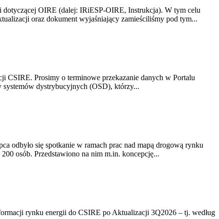
i dotyczącej OIRE (dalej: IRiESP-OIRE, Instrukcja). W tym celu
aktualizacji oraz dokument wyjaśniający zamieściliśmy pod tym...
acji CSIRE. Prosimy o terminowe przekazanie danych w Portalu
zy systemów dystrybucyjnych (OSD), którzy...
lipca odbyło się spotkanie w ramach prac nad mapą drogową rynku
200 osób. Przedstawiono na nim m.in. koncepcję...
rmacji rynku energii do CSIRE po Aktualizacji 3Q2026 – tj. według