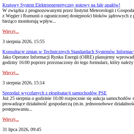
Krajowy System Elektroenergetyczny gotowy na falę upałów!
W związku z prognozowanymi przez Instytut Meteorologii i Gospod
z Węgier i Rumunii o ograniczonej dostępności bloków jądrowych z 
bieżąco monitorują wpływ...
Więcej...
3 sierpnia 2026, 15:55
Konsultacje zmian w Technicznych Standardach Systemów Informac
Jako Operator Informacji Rynku Energii (OIRE) planujemy wprowadz
godziny 16:00 poprzez przeznaczony do tego formularz, który należy p
Więcej...
3 sierpnia 2026, 15:14
Sprzedaż wycofanych z eksploatacji samochodów PSE
Już 25 sierpnia o godzinie 10.00 rozpocznie się aukcja samochodów
prowadzące działalność gospodarczą (m.in. jednoosobowe działalnośc
postępowaniu...
Więcej...
31 lipca 2026, 09:45