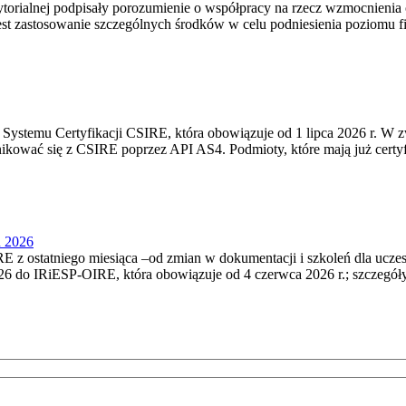
torialnej podpisały porozumienie o współpracy na rzecz wzmocnienia o
st zastosowanie szczególnych środków w celu podniesienia poziomu fizy
Systemu Certyfikacji CSIRE, która obowiązuje od 1 lipca 2026 r. W 
nikować się z CSIRE poprzez API AS4. Podmioty, które mają już certyf
u 2026
 z ostatniego miesiąca –od zmian w dokumentacji i szkoleń dla ucze
6 do IRiESP‑OIRE, która obowiązuje od 4 czerwca 2026 r.; szczegóły i