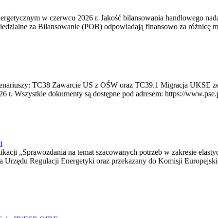
rgetycznym w czerwcu 2026 r. Jakość bilansowania handlowego nadal 
edzialne za Bilansowanie (POB) odpowiadają finansowo za różnicę mię
 scenariuszy: TC38 Zawarcie US z OŚW oraz TC39.1 Migracja UKSE 
6 r. Wszystkie dokumenty są dostępne pod adresem: https://www.pse.pl/
i
blikacji „Sprawozdania na temat szacowanych potrzeb w zakresie elast
sa Urzędu Regulacji Energetyki oraz przekazany do Komisji Europejs