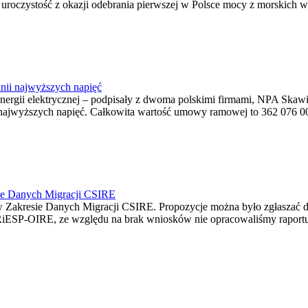
ę uroczystość z okazji odebrania pierwszej w Polsce mocy z morskich w
nii najwyższych napięć
o energii elektrycznej – podpisały z dwoma polskimi firmami, NPA S
jwyższych napięć. Całkowita wartość umowy ramowej to 362 076 000,0
ie Danych Migracji CSIRE
Zakresie Danych Migracji CSIRE. Propozycje można było zgłaszać d
RiESP-OIRE, ze względu na brak wniosków nie opracowaliśmy raportu 