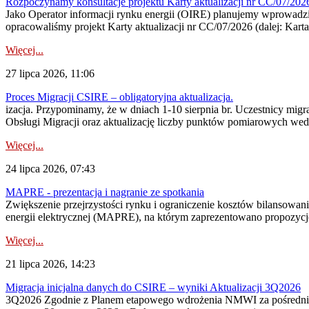
Rozpoczynamy konsultacje projektu Karty aktualizacji nr CC/07/2
Jako Operator informacji rynku energii (OIRE) planujemy wprowadzić
opracowaliśmy projekt Karty aktualizacji nr CC/07/2026 (dalej: Karta
Więcej...
27 lipca 2026, 11:06
Proces Migracji CSIRE – obligatoryjna aktualizacja.
izacja. Przypominamy, że w dniach 1-10 sierpnia br. Uczestnicy mi
Obsługi Migracji oraz aktualizację liczby punktów pomiarowych wedł
Więcej...
24 lipca 2026, 07:43
MAPRE - prezentacja i nagranie ze spotkania
Zwiększenie przejrzystości rynku i ograniczenie kosztów bilansowan
energii elektrycznej (MAPRE), na którym zaprezentowano propozycje
Więcej...
21 lipca 2026, 14:23
Migracja inicjalna danych do CSIRE – wyniki Aktualizacji 3Q2026
3Q2026 Zgodnie z Planem etapowego wdrożenia NMWI za pośrednictwe