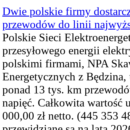
Dwie polskie firmy dostarc
przewodów do linii najwyż
Polskie Sieci Elektroenerge
przesyłowego energii elekt
polskimi firmami, NPA Sk
Energetycznych z Będzina
ponad 13 tys. km przewodó
napięć. Całkowita wartość
000,00 zł netto. (445 353 4
przewidziane są na lata 202