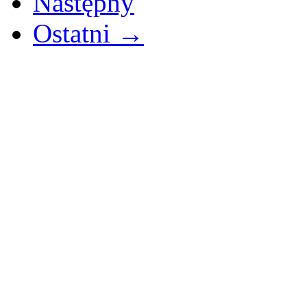
Następny
Ostatni →