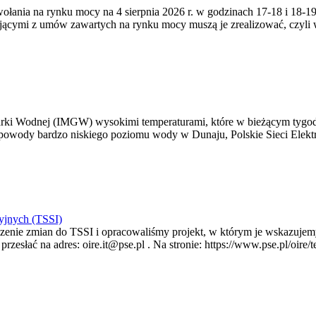
zywołania na rynku mocy na 4 sierpnia 2026 r. w godzinach 17-18 i 18
jącymi z umów zawartych na rynku mocy muszą je zrealizować, czyli
arki Wodnej (IMGW) wysokimi temperaturami, które w bieżącym tygod
powody bardzo niskiego poziomu wody w Dunaju, Polskie Sieci Elektr
yjnych (TSSI)
enie zmian do TSSI i opracowaliśmy projekt, w którym je wskazujemy
rzesłać na adres: oire.it@pse.pl . Na stronie: https://www.pse.pl/oir