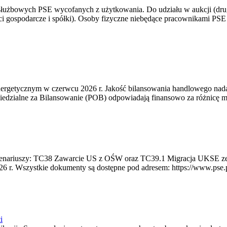
 służbowych PSE wycofanych z użytkowania. Do udziału w aukcji (dru
i gospodarcze i spółki). Osoby fizyczne niebędące pracownikami PSE i
rgetycznym w czerwcu 2026 r. Jakość bilansowania handlowego nadal 
edzialne za Bilansowanie (POB) odpowiadają finansowo za różnicę mię
 scenariuszy: TC38 Zawarcie US z OŚW oraz TC39.1 Migracja UKSE 
6 r. Wszystkie dokumenty są dostępne pod adresem: https://www.pse.pl/
i