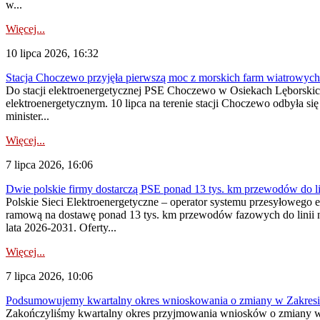
w...
Więcej...
10 lipca 2026, 16:32
Stacja Choczewo przyjęła pierwszą moc z morskich farm wiatrowych
Do stacji elektroenergetycznej PSE Choczewo w Osiekach Lęborskich 
elektroenergetycznym. 10 lipca na terenie stacji Choczewo odbyła si
minister...
Więcej...
7 lipca 2026, 16:06
Dwie polskie firmy dostarczą PSE ponad 13 tys. km przewodów do li
Polskie Sieci Elektroenergetyczne – operator systemu przesyłoweg
ramową na dostawę ponad 13 tys. km przewodów fazowych do linii na
lata 2026-2031. Oferty...
Więcej...
7 lipca 2026, 10:06
Podsumowujemy kwartalny okres wnioskowania o zmiany w Zakres
Zakończyliśmy kwartalny okres przyjmowania wniosków o zmiany w 