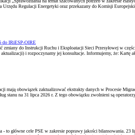
blikacji „Sprawozdania na temat szacowanych potrzeb w zakresie elast
sa Urzędu Regulacji Energetyki oraz przekazany do Komisji Europejs
026 do IRiESP-OIRE
 zmiany do Instrukcji Ruchu i Eksploatacji Sieci Przesyłowej w częśc
 aktualizacji) i rozpoczynamy jej konsultacje. Informujemy, że: Kartę 
gracji mają obowiązek zaktualizować ekstrakty danych w Procesie Migr
ug stanu na 31 lipca 2026 r. Z tego obowiązku zwolnieni są operator
ia - to główne cele PSE w zakresie poprawy jakości bilansowania. 23 