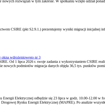
 nowych rozwiązań w tym zakresie. W spotkaniu wzięło udział ponad 
m CSIRE (pkt S2.9.1.) prezentujemy wyniki migracji inicjalnej info
e okna wdrożeniowego nr 3
SIRE. Od 1 lipca 2026 r. swoje zadania z wykorzystaniem CSIRE real
esie nowych podmiotów migracja danych objęła 36,5 tys. punktów pom
ergii Elektrycznej odbędzie się 23 lipca w godz. 10.00-12.00 w form
y Drogowej Rynku Energii Elektrycznej (MAPRE). Po analizie wszystk