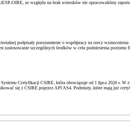
RiESP-OIRE, ze względu na brak wniosków nie opracowaliśmy raportu 
torialnej podpisały porozumienie o współpracy na rzecz wzmocnienia o
st zastosowanie szczególnych środków w celu podniesienia poziomu fizy
Systemu Certyfikacji CSIRE, która obowiązuje od 1 lipca 2026 r. W 
nikować się z CSIRE poprzez API AS4. Podmioty, które mają już certyf