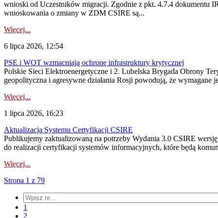
wnioski od Uczestników migracji. Zgodnie z pkt. 4.7.4 dokumentu I
wnioskowania o zmiany w ZDM CSIRE są...
Więcej...
6 lipca 2026, 12:54
PSE i WOT wzmacniają ochronę infrastruktury krytycznej
Polskie Sieci Elektroenergetyczne i 2. Lubelska Brygada Obrony Tery
geopolityczna i agresywne działania Rosji powodują, że wymagane je
Więcej...
1 lipca 2026, 16:23
Aktualizacja Systemu Certyfikacji CSIRE
Publikujemy zaktualizowaną na potrzeby Wydania 3.0 CSIRE wersję 
do realizacji certyfikacji systemów informacyjnych, które będą komu
Więcej...
Strona 1 z 79
1
2