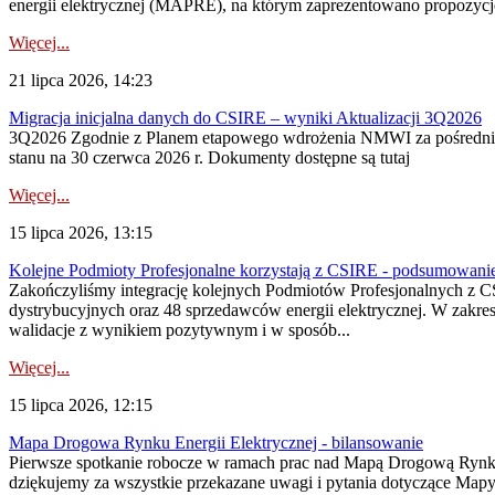
energii elektrycznej (MAPRE), na którym zaprezentowano propozycje
Więcej...
21 lipca 2026, 14:23
Migracja inicjalna danych do CSIRE – wyniki Aktualizacji 3Q2026
3Q2026 Zgodnie z Planem etapowego wdrożenia NMWI za pośrednictwe
stanu na 30 czerwca 2026 r. Dokumenty dostępne są tutaj
Więcej...
15 lipca 2026, 13:15
Kolejne Podmioty Profesjonalne korzystają z CSIRE - podsumowani
Zakończyliśmy integrację kolejnych Podmiotów Profesjonalnych z C
dystrybucyjnych oraz 48 sprzedawców energii elektrycznej. W zakr
walidacje z wynikiem pozytywnym i w sposób...
Więcej...
15 lipca 2026, 12:15
Mapa Drogowa Rynku Energii Elektrycznej - bilansowanie
Pierwsze spotkanie robocze w ramach prac nad Mapą Drogową Rynku En
dziękujemy za wszystkie przekazane uwagi i pytania dotyczące Map