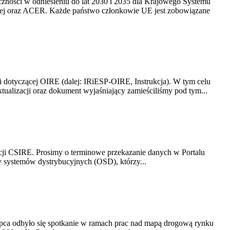
yczności w odniesieniu do lat 2030 i 2035 dla Krajowego Systemu
kiej oraz ACER. Każde państwo członkowie UE jest zobowiązane
i dotyczącej OIRE (dalej: IRiESP-OIRE, Instrukcja). W tym celu
aktualizacji oraz dokument wyjaśniający zamieściliśmy pod tym...
acji CSIRE. Prosimy o terminowe przekazanie danych w Portalu
zy systemów dystrybucyjnych (OSD), którzy...
lipca odbyło się spotkanie w ramach prac nad mapą drogową rynku