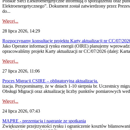
Polskie Sieci Elektroenergetyczne informują o sporządzeniu oraz pu
Elektroenergetycznego”. Dokument został zatwierdzony przez Preze
do...
Więcej...
28 lipca 2026, 14:29
Rozpoczynamy konsultacje projektu Karty aktualizacji nr CC/07/2
Jako Operator informacji rynku energii (OIRE) planujemy wprowadzić
opracowaliśmy projekt Karty aktualizacji nr CC/07/2026 (dalej: Karta
Więcej...
27 lipca 2026, 11:06
Proces Migracji CSIRE – obligatoryjna aktualizacja.
izacja. Przypominamy, że w dniach 1-10 sierpnia br. Uczestnicy mi
Obsługi Migracji oraz aktualizację liczby punktów pomiarowych wedł
Więcej...
24 lipca 2026, 07:43
MAPRE - prezentacja i nagranie ze spotkania
Zwiększenie przejrzystości rynku i ograniczenie kosztów bilansowan