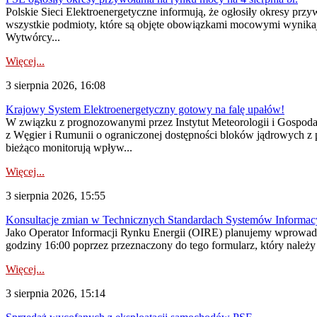
Polskie Sieci Elektroenergetyczne informują, że ogłosiły okresy pr
wszystkie podmioty, które są objęte obowiązkami mocowymi wynika
Wytwórcy...
Więcej...
3 sierpnia 2026, 16:08
Krajowy System Elektroenergetyczny gotowy na falę upałów!
W związku z prognozowanymi przez Instytut Meteorologii i Gospod
z Węgier i Rumunii o ograniczonej dostępności bloków jądrowych z 
bieżąco monitorują wpływ...
Więcej...
3 sierpnia 2026, 15:55
Konsultacje zmian w Technicznych Standardach Systemów Informac
Jako Operator Informacji Rynku Energii (OIRE) planujemy wprowadz
godziny 16:00 poprzez przeznaczony do tego formularz, który należy p
Więcej...
3 sierpnia 2026, 15:14