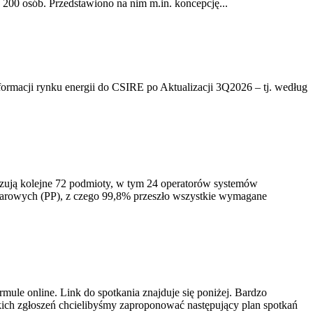
200 osób. Przedstawiono na nim m.in. koncepcję...
rmacji rynku energii do CSIRE po Aktualizacji 3Q2026 – tj. według
izują kolejne 72 podmioty, w tym 24 operatorów systemów
iarowych (PP), z czego 99,8% przeszło wszystkie wymagane
ule online. Link do spotkania znajduje się poniżej. Bardzo
ich zgłoszeń chcielibyśmy zaproponować następujący plan spotkań