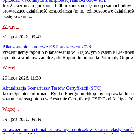
Sprzedaż wycofanych z eksploatacji samochodów PSE
Już 25 sierpnia o godzinie 10.00 rozpocznie się aukcja samochodów
prowadzące działalność gospodarczą (m.in. jednoosobowe działalnośc
postępowaniu...
Więcej...
31 lipca 2026, 09:45
Bilansowanie handlowe KSE w czerwcu 2026
Prezentujemy raport o bilansowaniu w Krajowym Systemie Elektroene
operatora środków zaradczych. Raport do pobrania Podmioty Odpowi
Więcej...
29 lipca 2026, 11:39
Aktualizacja Scenariuszy Testów Certyfikacji (STC)
Jako Operator Informacji Rynku Energii publikujemy poprawki do
zostanie udostępniona w Systemie Certyfikacji CSIRE od 31 lipca 202
Więcej...
29 lipca 2026, 09:39
Sprawozdanie na temat szacowanych potrzeb w zakresie elastycznośc