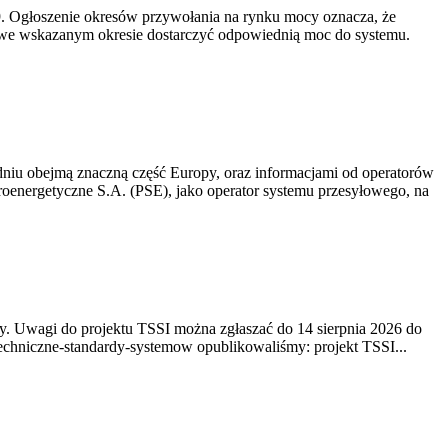
-19. Ogłoszenie okresów przywołania na rynku mocy oznacza, że
 we wskazanym okresie dostarczyć odpowiednią moc do systemu.
niu obejmą znaczną część Europy, oraz informacjami od operatorów
oenergetyczne S.A. (PSE), jako operator systemu przesyłowego, na
. Uwagi do projektu TSSI można zgłaszać do 14 sierpnia 2026 do
e/techniczne-standardy-systemow opublikowaliśmy: projekt TSSI...