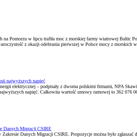
na Pomorzu w lipcu trafiła moc z morskiej farmy wiatrowej Baltic Pow
ę uroczystość z okazji odebrania pierwszej w Polsce mocy z morskich w
nii najwyższych napięć
o energii elektrycznej – podpisały z dwoma polskimi firmami, NPA S
jwyższych napięć. Całkowita wartość umowy ramowej to 362 076 000,0
ie Danych Migracji CSIRE
Zakresie Danych Migracji CSIRE. Propozycje można było zgłaszać d