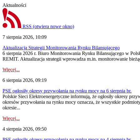
Aktualności
RSS
(otwiera nowe okno)
7 sierpnia 2026, 10:09
Aktualizacja Strategii Monitorowania Rynku Bilansującego
6 sierpnia 2026 r. Biuro Monitorowania Rynku Bilansującego w Polsk
REMIT. Aktualizacja strategii wprowadza m.in. monitorowanie bież
Więcej...
6 sierpnia 2026, 09:19
PSE ogłosiły okresy przywołania na rynku mocy na 6 sierpnia br.
Polskie Sieci Elektroenergetyczne informują, że ogłosiły okresy prz
okresów przywołania na rynku mocy oznacza, że wszystkie podmiot
okresie...
Więcej...
4 sierpnia 2026, 09:50
PSE ogłosiły okresy przywołania na rynku mocy na 4 sierpnia br.