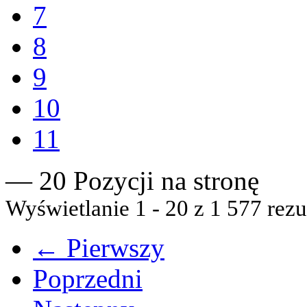
7
8
9
10
11
— 20 Pozycji na stronę
Wyświetlanie 1 - 20 z 1 577 rezu
← Pierwszy
Poprzedni