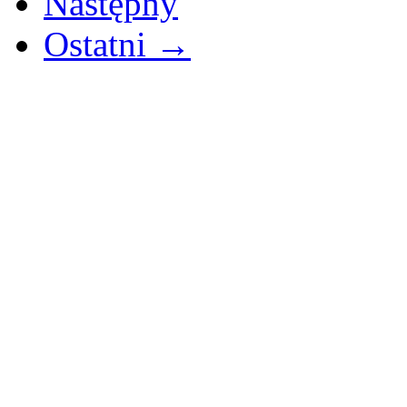
Następny
Ostatni →