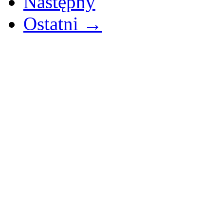
Następny
Ostatni →