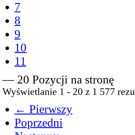
7
8
9
10
11
— 20 Pozycji na stronę
Wyświetlanie 1 - 20 z 1 577 rezu
← Pierwszy
Poprzedni