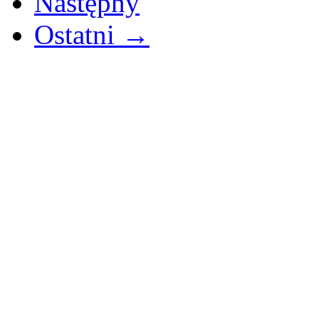
Następny
Ostatni →