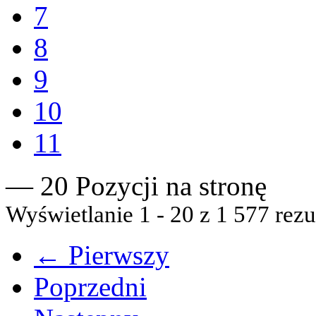
7
8
9
10
11
— 20 Pozycji na stronę
Wyświetlanie 1 - 20 z 1 577 rezu
← Pierwszy
Poprzedni