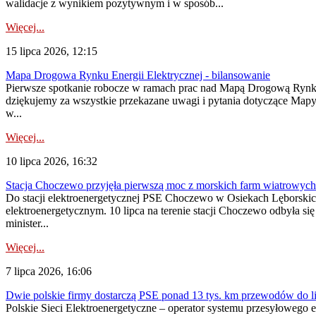
walidacje z wynikiem pozytywnym i w sposób...
Więcej...
15 lipca 2026, 12:15
Mapa Drogowa Rynku Energii Elektrycznej - bilansowanie
Pierwsze spotkanie robocze w ramach prac nad Mapą Drogową Rynku En
dziękujemy za wszystkie przekazane uwagi i pytania dotyczące Map
w...
Więcej...
10 lipca 2026, 16:32
Stacja Choczewo przyjęła pierwszą moc z morskich farm wiatrowych
Do stacji elektroenergetycznej PSE Choczewo w Osiekach Lęborskich 
elektroenergetycznym. 10 lipca na terenie stacji Choczewo odbyła si
minister...
Więcej...
7 lipca 2026, 16:06
Dwie polskie firmy dostarczą PSE ponad 13 tys. km przewodów do li
Polskie Sieci Elektroenergetyczne – operator systemu przesyłoweg