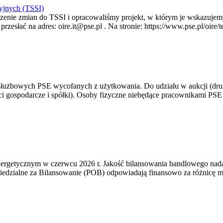
yjnych (TSSI)
enie zmian do TSSI i opracowaliśmy projekt, w którym je wskazujemy
rzesłać na adres: oire.it@pse.pl . Na stronie: https://www.pse.pl/oir
 służbowych PSE wycofanych z użytkowania. Do udziału w aukcji (dru
i gospodarcze i spółki). Osoby fizyczne niebędące pracownikami PSE i
rgetycznym w czerwcu 2026 r. Jakość bilansowania handlowego nadal 
edzialne za Bilansowanie (POB) odpowiadają finansowo za różnicę mię