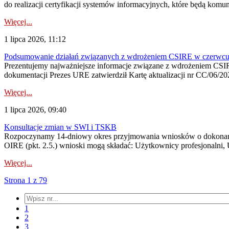
do realizacji certyfikacji systemów informacyjnych, które będą komu
Więcej...
1 lipca 2026, 11:12
Podsumowanie działań związanych z wdrożeniem CSIRE w czerwc
Prezentujemy najważniejsze informacje związane z wdrożeniem CSIRE
dokumentacji Prezes URE zatwierdził Kartę aktualizacji nr CC/06/202
Więcej...
1 lipca 2026, 09:40
Konsultacje zmian w SWI i TSKB
Rozpoczynamy 14-dniowy okres przyjmowania wniosków o dokonani
OIRE (pkt. 2.5.) wnioski mogą składać: Użytkownicy profesjonalni, 
Więcej...
Strona 1 z 79
1
2
3