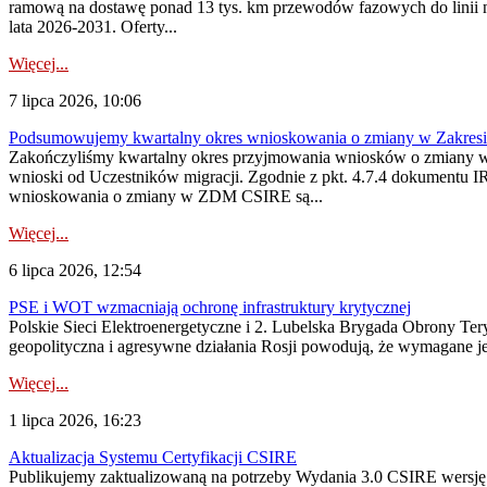
ramową na dostawę ponad 13 tys. km przewodów fazowych do linii na
lata 2026-2031. Oferty...
Więcej...
7 lipca 2026, 10:06
Podsumowujemy kwartalny okres wnioskowania o zmiany w Zakres
Zakończyliśmy kwartalny okres przyjmowania wniosków o zmiany w 
wnioski od Uczestników migracji. Zgodnie z pkt. 4.7.4 dokumentu I
wnioskowania o zmiany w ZDM CSIRE są...
Więcej...
6 lipca 2026, 12:54
PSE i WOT wzmacniają ochronę infrastruktury krytycznej
Polskie Sieci Elektroenergetyczne i 2. Lubelska Brygada Obrony Tery
geopolityczna i agresywne działania Rosji powodują, że wymagane je
Więcej...
1 lipca 2026, 16:23
Aktualizacja Systemu Certyfikacji CSIRE
Publikujemy zaktualizowaną na potrzeby Wydania 3.0 CSIRE wersję 