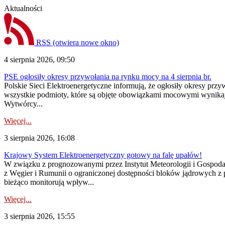
Aktualności
RSS
(otwiera nowe okno)
4 sierpnia 2026, 09:50
PSE ogłosiły okresy przywołania na rynku mocy na 4 sierpnia br.
Polskie Sieci Elektroenergetyczne informują, że ogłosiły okresy pr
wszystkie podmioty, które są objęte obowiązkami mocowymi wynika
Wytwórcy...
Więcej...
3 sierpnia 2026, 16:08
Krajowy System Elektroenergetyczny gotowy na falę upałów!
W związku z prognozowanymi przez Instytut Meteorologii i Gospod
z Węgier i Rumunii o ograniczonej dostępności bloków jądrowych z 
bieżąco monitorują wpływ...
Więcej...
3 sierpnia 2026, 15:55