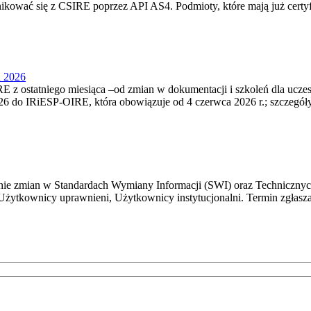
nikować się z CSIRE poprzez API AS4. Podmioty, które mają już certyf
u 2026
 z ostatniego miesiąca –od zmian w dokumentacji i szkoleń dla ucze
6 do IRiESP‑OIRE, która obowiązuje od 4 czerwca 2026 r.; szczegóły i
e zmian w Standardach Wymiany Informacji (SWI) oraz Technicznyc
Użytkownicy uprawnieni, Użytkownicy instytucjonalni. Termin zgłasza