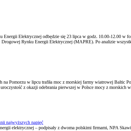
ergii Elektrycznej odbędzie się 23 lipca w godz. 10.00-12.00 w form
y Drogowej Rynku Energii Elektrycznej (MAPRE). Po analizie wszystk
na Pomorzu w lipcu trafiła moc z morskiej farmy wiatrowej Baltic Pow
ę uroczystość z okazji odebrania pierwszej w Polsce mocy z morskich w
nii najwyższych napięć
o energii elektrycznej – podpisały z dwoma polskimi firmami, NPA S