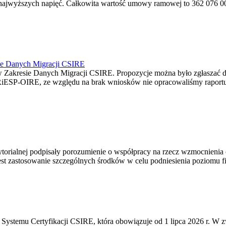
jwyższych napięć. Całkowita wartość umowy ramowej to 362 076 000,0
ie Danych Migracji CSIRE
Zakresie Danych Migracji CSIRE. Propozycje można było zgłaszać d
RiESP-OIRE, ze względu na brak wniosków nie opracowaliśmy raportu 
torialnej podpisały porozumienie o współpracy na rzecz wzmocnienia o
st zastosowanie szczególnych środków w celu podniesienia poziomu fizy
Systemu Certyfikacji CSIRE, która obowiązuje od 1 lipca 2026 r. W 