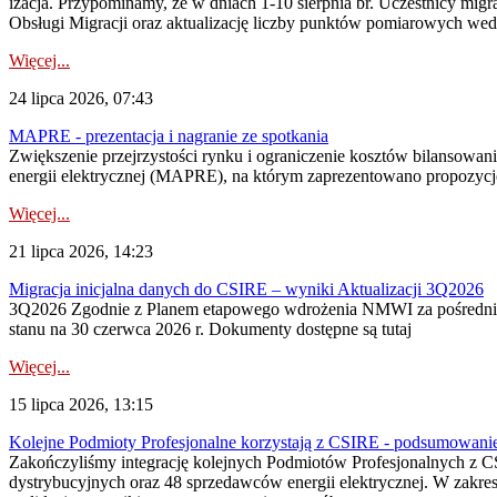
izacja. Przypominamy, że w dniach 1-10 sierpnia br. Uczestnicy mi
Obsługi Migracji oraz aktualizację liczby punktów pomiarowych wedł
Więcej...
24 lipca 2026, 07:43
MAPRE - prezentacja i nagranie ze spotkania
Zwiększenie przejrzystości rynku i ograniczenie kosztów bilansowan
energii elektrycznej (MAPRE), na którym zaprezentowano propozycje
Więcej...
21 lipca 2026, 14:23
Migracja inicjalna danych do CSIRE – wyniki Aktualizacji 3Q2026
3Q2026 Zgodnie z Planem etapowego wdrożenia NMWI za pośrednictwe
stanu na 30 czerwca 2026 r. Dokumenty dostępne są tutaj
Więcej...
15 lipca 2026, 13:15
Kolejne Podmioty Profesjonalne korzystają z CSIRE - podsumowani
Zakończyliśmy integrację kolejnych Podmiotów Profesjonalnych z C
dystrybucyjnych oraz 48 sprzedawców energii elektrycznej. W zakr