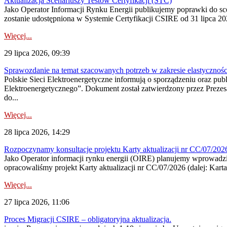
Aktualizacja Scenariuszy Testów Certyfikacji (STC)
Jako Operator Informacji Rynku Energii publikujemy poprawki do
zostanie udostępniona w Systemie Certyfikacji CSIRE od 31 lipca 202
Więcej...
29 lipca 2026, 09:39
Sprawozdanie na temat szacowanych potrzeb w zakresie elastycznośc
Polskie Sieci Elektroenergetyczne informują o sporządzeniu oraz pu
Elektroenergetycznego”. Dokument został zatwierdzony przez Preze
do...
Więcej...
28 lipca 2026, 14:29
Rozpoczynamy konsultacje projektu Karty aktualizacji nr CC/07/2
Jako Operator informacji rynku energii (OIRE) planujemy wprowadzić
opracowaliśmy projekt Karty aktualizacji nr CC/07/2026 (dalej: Karta
Więcej...
27 lipca 2026, 11:06
Proces Migracji CSIRE – obligatoryjna aktualizacja.