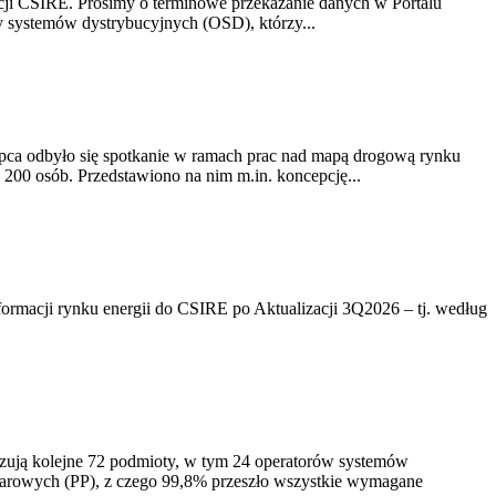
acji CSIRE. Prosimy o terminowe przekazanie danych w Portalu
zy systemów dystrybucyjnych (OSD), którzy...
lipca odbyło się spotkanie w ramach prac nad mapą drogową rynku
200 osób. Przedstawiono na nim m.in. koncepcję...
rmacji rynku energii do CSIRE po Aktualizacji 3Q2026 – tj. według
izują kolejne 72 podmioty, w tym 24 operatorów systemów
iarowych (PP), z czego 99,8% przeszło wszystkie wymagane