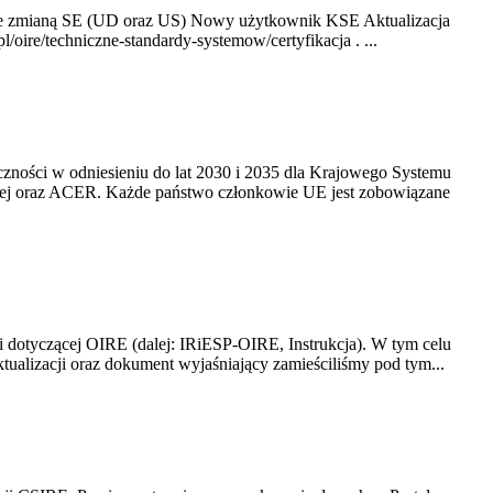
ze zmianą SE (UD oraz US) Nowy użytkownik KSE Aktualizacja
oire/techniczne-standardy-systemow/certyfikacja . ...
yczności w odniesieniu do lat 2030 i 2035 dla Krajowego Systemu
kiej oraz ACER. Każde państwo członkowie UE jest zobowiązane
i dotyczącej OIRE (dalej: IRiESP-OIRE, Instrukcja). W tym celu
aktualizacji oraz dokument wyjaśniający zamieściliśmy pod tym...