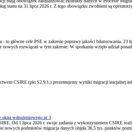
gracji mają obowiązek zaktualizować ekstrakty danych w Procesie Migr
ug stanu na 31 lipca 2026 r. Z tego obowiązku zwolnieni są operator
ia - to główne cele PSE w zakresie poprawy jakości bilansowania. 23 
 nowych rozwiązań w tym zakresie. W spotkaniu wzięło udział ponad 
m CSIRE (pkt S2.9.1.) prezentujemy wyniki migracji inicjalnej info
e okna wdrożeniowego nr 3
SIRE. Od 1 lipca 2026 r. swoje zadania z wykorzystaniem CSIRE real
esie nowych podmiotów migracja danych objęła 36,5 tys. punktów pom