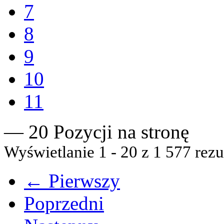
7
8
9
10
11
— 20 Pozycji na stronę
Wyświetlanie 1 - 20 z 1 577 rezu
← Pierwszy
Poprzedni