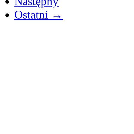
Następny
Ostatni →