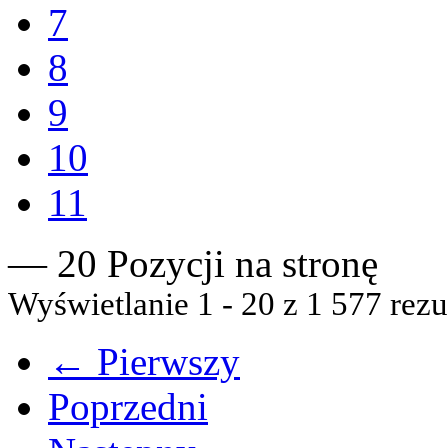
7
8
9
10
11
— 20 Pozycji na stronę
Wyświetlanie 1 - 20 z 1 577 rezu
← Pierwszy
Poprzedni