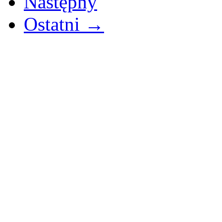
Następny
Ostatni →