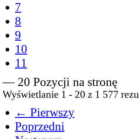
7
8
9
10
11
— 20 Pozycji na stronę
Wyświetlanie 1 - 20 z 1 577 rezu
← Pierwszy
Poprzedni