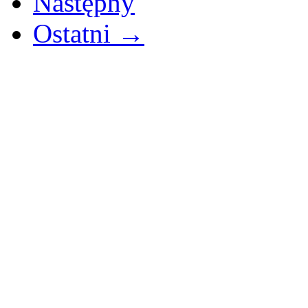
Następny
Ostatni →