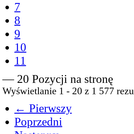
7
8
9
10
11
— 20 Pozycji na stronę
Wyświetlanie 1 - 20 z 1 577 rezu
← Pierwszy
Poprzedni