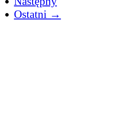
Następny
Ostatni →