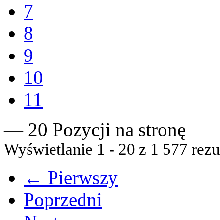
7
8
9
10
11
— 20 Pozycji na stronę
Wyświetlanie 1 - 20 z 1 577 rezu
← Pierwszy
Poprzedni