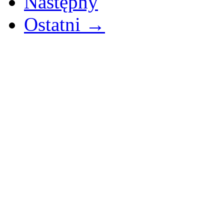
Następny
Ostatni →