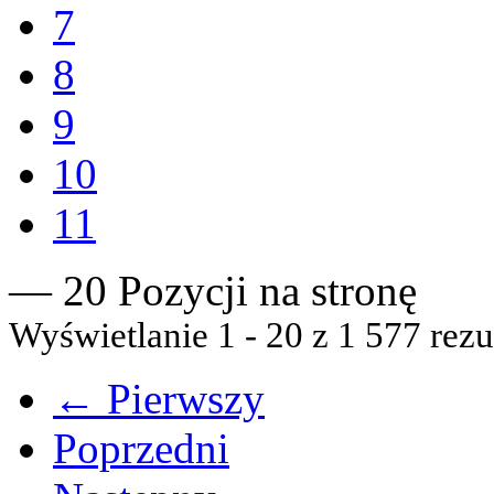
7
8
9
10
11
— 20 Pozycji na stronę
Wyświetlanie 1 - 20 z 1 577 rezu
← Pierwszy
Poprzedni