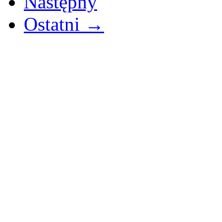
Następny
Ostatni →