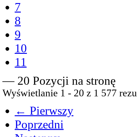
7
8
9
10
11
— 20 Pozycji na stronę
Wyświetlanie 1 - 20 z 1 577 rezu
← Pierwszy
Poprzedni