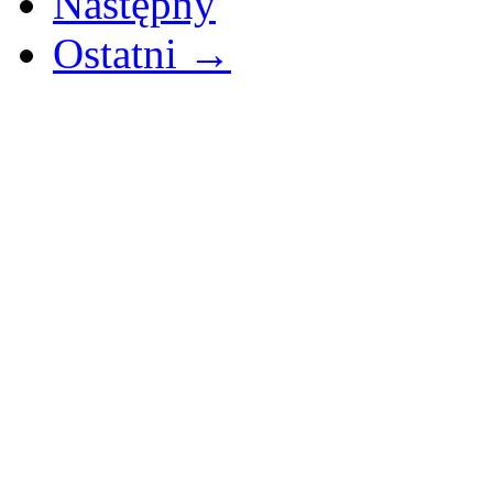
Następny
Ostatni →