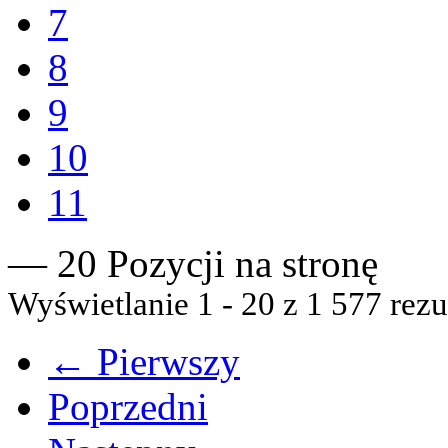
7
8
9
10
11
— 20 Pozycji na stronę
Wyświetlanie 1 - 20 z 1 577 rezu
← Pierwszy
Poprzedni