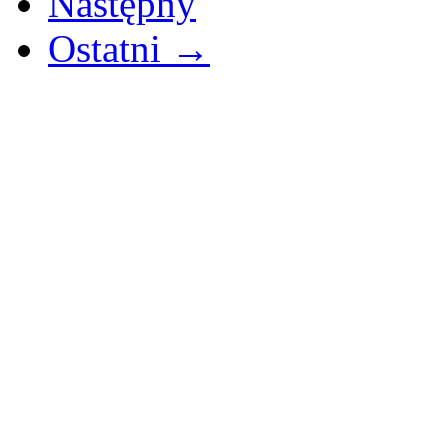
Następny
Ostatni →