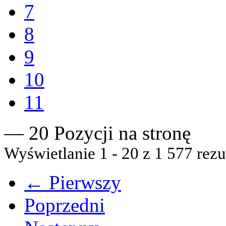
7
8
9
10
11
— 20 Pozycji na stronę
Wyświetlanie 1 - 20 z 1 577 rezu
← Pierwszy
Poprzedni