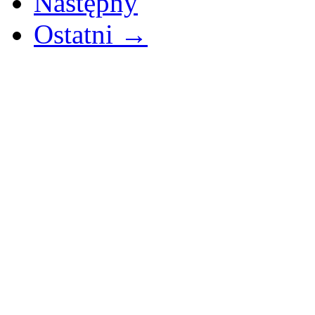
Następny
Ostatni →