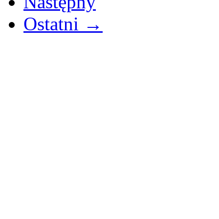
Następny
Ostatni →