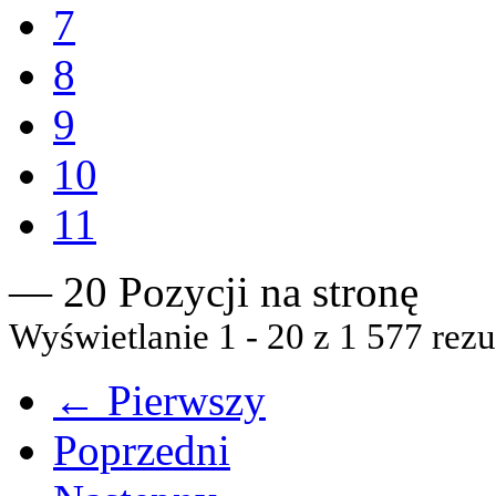
7
8
9
10
11
— 20 Pozycji na stronę
Wyświetlanie 1 - 20 z 1 577 rezu
← Pierwszy
Poprzedni