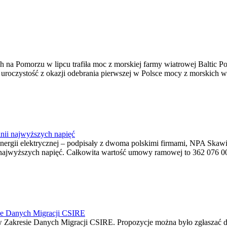
na Pomorzu w lipcu trafiła moc z morskiej farmy wiatrowej Baltic Pow
ę uroczystość z okazji odebrania pierwszej w Polsce mocy z morskich w
nii najwyższych napięć
o energii elektrycznej – podpisały z dwoma polskimi firmami, NPA S
jwyższych napięć. Całkowita wartość umowy ramowej to 362 076 000,0
ie Danych Migracji CSIRE
Zakresie Danych Migracji CSIRE. Propozycje można było zgłaszać d