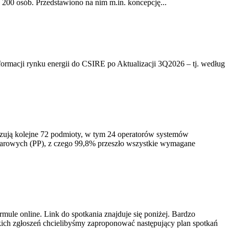
200 osób. Przedstawiono na nim m.in. koncepcję...
rmacji rynku energii do CSIRE po Aktualizacji 3Q2026 – tj. według
izują kolejne 72 podmioty, w tym 24 operatorów systemów
iarowych (PP), z czego 99,8% przeszło wszystkie wymagane
ule online. Link do spotkania znajduje się poniżej. Bardzo
ich zgłoszeń chcielibyśmy zaproponować następujący plan spotkań