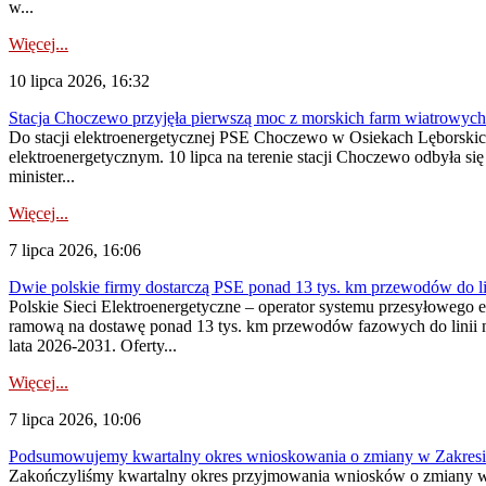
w...
Więcej...
10 lipca 2026, 16:32
Stacja Choczewo przyjęła pierwszą moc z morskich farm wiatrowych
Do stacji elektroenergetycznej PSE Choczewo w Osiekach Lęborskich 
elektroenergetycznym. 10 lipca na terenie stacji Choczewo odbyła si
minister...
Więcej...
7 lipca 2026, 16:06
Dwie polskie firmy dostarczą PSE ponad 13 tys. km przewodów do li
Polskie Sieci Elektroenergetyczne – operator systemu przesyłoweg
ramową na dostawę ponad 13 tys. km przewodów fazowych do linii na
lata 2026-2031. Oferty...
Więcej...
7 lipca 2026, 10:06
Podsumowujemy kwartalny okres wnioskowania o zmiany w Zakres
Zakończyliśmy kwartalny okres przyjmowania wniosków o zmiany w 