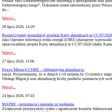
Polskie Sieci Elektroenergetyczne informują o sporządzeniu oraz pu
Elektroenergetycznego”. Dokument został zatwierdzony przez Preze
do...
Więcej...
28 lipca 2026, 14:29
Rozpoczynamy konsultacje projektu Karty aktualizacji nr CC/07/2
Jako Operator informacji rynku energii (OIRE) planujemy wprowadzić
opracowaliśmy projekt Karty aktualizacji nr CC/07/2026 (dalej: Karta
Więcej...
27 lipca 2026, 11:06
Proces Migracji CSIRE – obligatoryjna aktualizacja.
izacja. Przypominamy, że w dniach 1-10 sierpnia br. Uczestnicy mi
Obsługi Migracji oraz aktualizację liczby punktów pomiarowych wedł
Więcej...
24 lipca 2026, 07:43
MAPRE - prezentacja i nagranie ze spotkania
Zwiększenie przejrzystości rynku i ograniczenie kosztów bilansowan