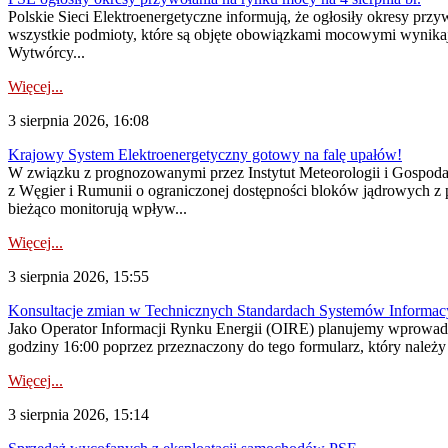
Polskie Sieci Elektroenergetyczne informują, że ogłosiły okresy pr
wszystkie podmioty, które są objęte obowiązkami mocowymi wynika
Wytwórcy...
Więcej...
3 sierpnia 2026, 16:08
Krajowy System Elektroenergetyczny gotowy na falę upałów!
W związku z prognozowanymi przez Instytut Meteorologii i Gospod
z Węgier i Rumunii o ograniczonej dostępności bloków jądrowych z 
bieżąco monitorują wpływ...
Więcej...
3 sierpnia 2026, 15:55
Konsultacje zmian w Technicznych Standardach Systemów Informac
Jako Operator Informacji Rynku Energii (OIRE) planujemy wprowadz
godziny 16:00 poprzez przeznaczony do tego formularz, który należy p
Więcej...
3 sierpnia 2026, 15:14