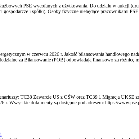
 służbowych PSE wycofanych z użytkowania. Do udziału w aukcji (dru
i gospodarcze i spółki). Osoby fizyczne niebędące pracownikami PSE i
rgetycznym w czerwcu 2026 r. Jakość bilansowania handlowego nadal 
edzialne za Bilansowanie (POB) odpowiadają finansowo za różnicę mię
 scenariuszy: TC38 Zawarcie US z OŚW oraz TC39.1 Migracja UKSE 
6 r. Wszystkie dokumenty są dostępne pod adresem: https://www.pse.pl/
i