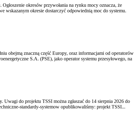
-19. Ogłoszenie okresów przywołania na rynku mocy oznacza, że
 we wskazanym okresie dostarczyć odpowiednią moc do systemu.
niu obejmą znaczną część Europy, oraz informacjami od operatorów
oenergetyczne S.A. (PSE), jako operator systemu przesyłowego, na
. Uwagi do projektu TSSI można zgłaszać do 14 sierpnia 2026 do
e/techniczne-standardy-systemow opublikowaliśmy: projekt TSSI...