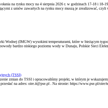
zywołania na rynku mocy na 4 sierpnia 2026 r. w godzinach 17-18 i 18
jącymi z umów zawartych na rynku mocy muszą je zrealizować, czyli
arki Wodnej (IMGW) wysokimi temperaturami, które w bieżącym tygod
powody bardzo niskiego poziomu wody w Dunaju, Polskie Sieci Elektr
yjnych (TSSI)
enie zmian do TSSI i opracowaliśmy projekt, w którym je wskazujemy
rzesłać na adres: oire.it@pse.pl . Na stronie: https://www.pse.pl/oir