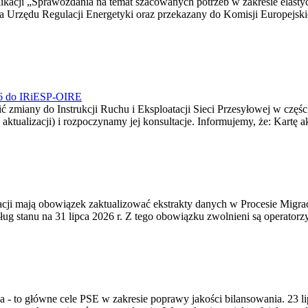
blikacji „Sprawozdania na temat szacowanych potrzeb w zakresie elast
sa Urzędu Regulacji Energetyki oraz przekazany do Komisji Europejs
026 do IRiESP-OIRE
 zmiany do Instrukcji Ruchu i Eksploatacji Sieci Przesyłowej w częśc
 aktualizacji) i rozpoczynamy jej konsultacje. Informujemy, że: Kartę 
gracji mają obowiązek zaktualizować ekstrakty danych w Procesie Migr
ug stanu na 31 lipca 2026 r. Z tego obowiązku zwolnieni są operator
ia - to główne cele PSE w zakresie poprawy jakości bilansowania. 23 