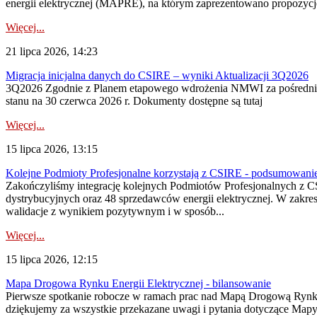
energii elektrycznej (MAPRE), na którym zaprezentowano propozycje
Więcej...
21 lipca 2026, 14:23
Migracja inicjalna danych do CSIRE – wyniki Aktualizacji 3Q2026
3Q2026 Zgodnie z Planem etapowego wdrożenia NMWI za pośrednictwe
stanu na 30 czerwca 2026 r. Dokumenty dostępne są tutaj
Więcej...
15 lipca 2026, 13:15
Kolejne Podmioty Profesjonalne korzystają z CSIRE - podsumowani
Zakończyliśmy integrację kolejnych Podmiotów Profesjonalnych z C
dystrybucyjnych oraz 48 sprzedawców energii elektrycznej. W zakr
walidacje z wynikiem pozytywnym i w sposób...
Więcej...
15 lipca 2026, 12:15
Mapa Drogowa Rynku Energii Elektrycznej - bilansowanie
Pierwsze spotkanie robocze w ramach prac nad Mapą Drogową Rynku En
dziękujemy za wszystkie przekazane uwagi i pytania dotyczące Map