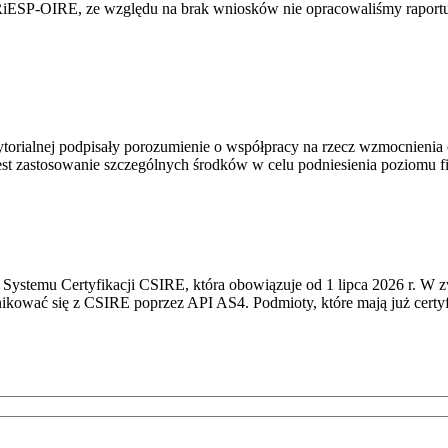
RiESP-OIRE, ze względu na brak wniosków nie opracowaliśmy raportu 
torialnej podpisały porozumienie o współpracy na rzecz wzmocnienia o
st zastosowanie szczególnych środków w celu podniesienia poziomu fizy
Systemu Certyfikacji CSIRE, która obowiązuje od 1 lipca 2026 r. W 
nikować się z CSIRE poprzez API AS4. Podmioty, które mają już certyf