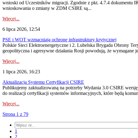
wnioski od Uczestników migracji. Zgodnie z pkt. 4.7.4 dokumentu I
wnioskowania o zmiany w ZDM CSIRE są...
Więcej...
6 lipca 2026, 12:54
PSE i WOT wzmacniają ochronę infrastruktury krytycznej
Polskie Sieci Elektroenergetyczne i 2. Lubelska Brygada Obrony Tery
geopolityczna i agresywne działania Rosji powodują, że wymagane je
Więcej...
1 lipca 2026, 16:23
Aktualizacja Systemu Certyfikacji CSIRE
Publikujemy zaktualizowaną na potrzeby Wydania 3.0 CSIRE wersję 
do realizacji certyfikacji systemów informacyjnych, które będą komu
Więcej...
Strona 1 z 79
1
2