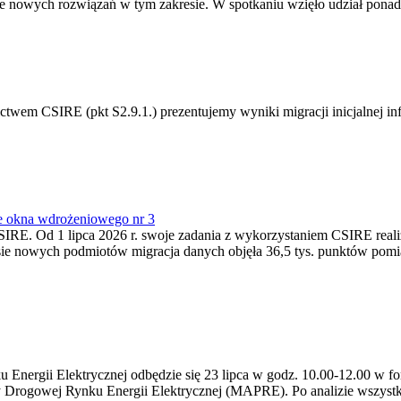
 nowych rozwiązań w tym zakresie. W spotkaniu wzięło udział ponad 
m CSIRE (pkt S2.9.1.) prezentujemy wyniki migracji inicjalnej info
e okna wdrożeniowego nr 3
SIRE. Od 1 lipca 2026 r. swoje zadania z wykorzystaniem CSIRE real
esie nowych podmiotów migracja danych objęła 36,5 tys. punktów pom
ergii Elektrycznej odbędzie się 23 lipca w godz. 10.00-12.00 w form
y Drogowej Rynku Energii Elektrycznej (MAPRE). Po analizie wszystk