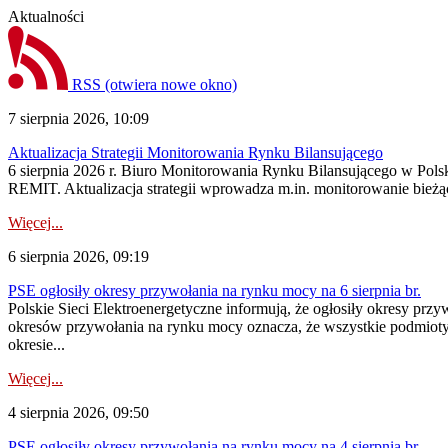
Aktualności
RSS
(otwiera nowe okno)
7 sierpnia 2026, 10:09
Aktualizacja Strategii Monitorowania Rynku Bilansującego
6 sierpnia 2026 r. Biuro Monitorowania Rynku Bilansującego w Polsk
REMIT. Aktualizacja strategii wprowadza m.in. monitorowanie bież
Więcej...
6 sierpnia 2026, 09:19
PSE ogłosiły okresy przywołania na rynku mocy na 6 sierpnia br.
Polskie Sieci Elektroenergetyczne informują, że ogłosiły okresy prz
okresów przywołania na rynku mocy oznacza, że wszystkie podmiot
okresie...
Więcej...
4 sierpnia 2026, 09:50
PSE ogłosiły okresy przywołania na rynku mocy na 4 sierpnia br.