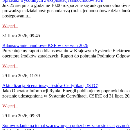
Sprzedaż wycofanych z eksploatacji samochodów PSE
Już 25 sierpnia o godzinie 10.00 rozpocznie się aukcja samochodów
prowadzące działalność gospodarczą (m.in. jednoosobowe działalnośc
postępowaniu...
Więcej...
31 lipca 2026, 09:45
Bilansowanie handlowe KSE w czerwcu 2026
Prezentujemy raport o bilansowaniu w Krajowym Systemie Elektroene
operatora środków zaradczych. Raport do pobrania Podmioty Odpowi
Więcej...
29 lipca 2026, 11:39
Aktualizacja Scenariuszy Testów Certyfikacji (STC)
Jako Operator Informacji Rynku Energii publikujemy poprawki do
zostanie udostępniona w Systemie Certyfikacji CSIRE od 31 lipca 202
Więcej...
29 lipca 2026, 09:39
Sprawozdanie na temat szacowanych potrzeb w zakresie elastycznośc