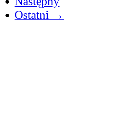
Następny
Ostatni →