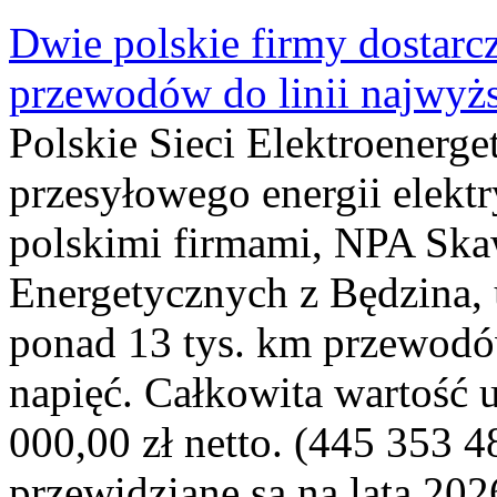
Dwie polskie firmy dostarc
przewodów do linii najwyż
Polskie Sieci Elektroenerge
przesyłowego energii elekt
polskimi firmami, NPA Sk
Energetycznych z Będzina
ponad 13 tys. km przewodó
napięć. Całkowita wartość
000,00 zł netto. (445 353 4
przewidziane są na lata 202