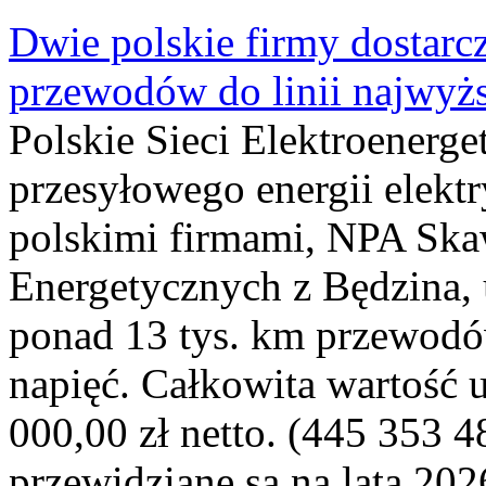
Dwie polskie firmy dostarc
przewodów do linii najwyż
Polskie Sieci Elektroenerge
przesyłowego energii elekt
polskimi firmami, NPA Sk
Energetycznych z Będzina
ponad 13 tys. km przewodó
napięć. Całkowita wartość
000,00 zł netto. (445 353 4
przewidziane są na lata 202