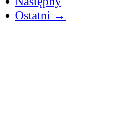
Następny
Ostatni →