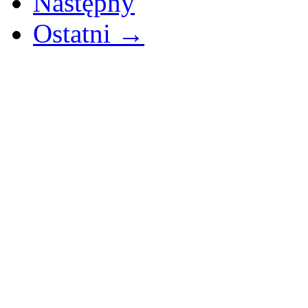
Następny
Ostatni →