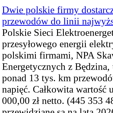
Dwie polskie firmy dostarc
przewodów do linii najwyż
Polskie Sieci Elektroenerge
przesyłowego energii elekt
polskimi firmami, NPA Sk
Energetycznych z Będzina
ponad 13 tys. km przewodó
napięć. Całkowita wartość
000,00 zł netto. (445 353 4
przewidziane są na lata 202