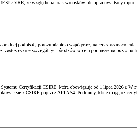
RiESP-OIRE, ze względu na brak wniosków nie opracowaliśmy raportu 
torialnej podpisały porozumienie o współpracy na rzecz wzmocnienia o
st zastosowanie szczególnych środków w celu podniesienia poziomu fizy
Systemu Certyfikacji CSIRE, która obowiązuje od 1 lipca 2026 r. W 
nikować się z CSIRE poprzez API AS4. Podmioty, które mają już certyf