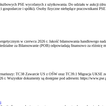
 służbowych PSE wycofanych z użytkowania. Do udziału w aukcji (dru
i gospodarcze i spółki). Osoby fizyczne niebędące pracownikami PSE i
rgetycznym w czerwcu 2026 r. Jakość bilansowania handlowego nadal 
edzialne za Bilansowanie (POB) odpowiadają finansowo za różnicę mię
 scenariuszy: TC38 Zawarcie US z OŚW oraz TC39.1 Migracja UKSE 
6 r. Wszystkie dokumenty są dostępne pod adresem: https://www.pse.pl/
i