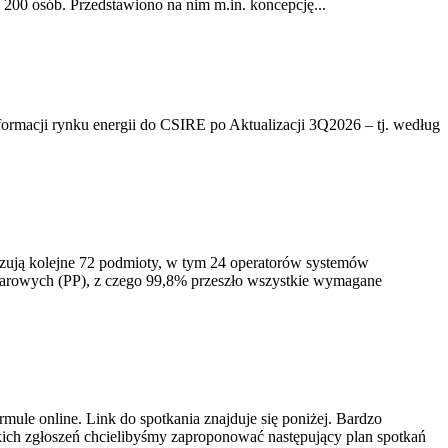
200 osób. Przedstawiono na nim m.in. koncepcję...
rmacji rynku energii do CSIRE po Aktualizacji 3Q2026 – tj. według
izują kolejne 72 podmioty, w tym 24 operatorów systemów
iarowych (PP), z czego 99,8% przeszło wszystkie wymagane
ule online. Link do spotkania znajduje się poniżej. Bardzo
ich zgłoszeń chcielibyśmy zaproponować następujący plan spotkań