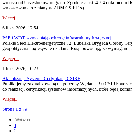
wnioski od Uczestników migracji. Zgodnie z pkt. 4.7.4 dokumentu I
wnioskowania o zmiany w ZDM CSIRE są...
Więcej...
6 lipca 2026, 12:54
PSE i WOT wzmacniają ochronę infrastruktury krytycznej
Polskie Sieci Elektroenergetyczne i 2. Lubelska Brygada Obrony Tery
geopolityczna i agresywne działania Rosji powodują, że wymagane je
Więcej...
1 lipca 2026, 16:23
Aktualizacja Systemu Certyfikacji CSIRE
Publikujemy zaktualizowaną na potrzeby Wydania 3.0 CSIRE wersję 
do realizacji certyfikacji systemów informacyjnych, które będą komu
Więcej...
Strona 1 z 79
1
2