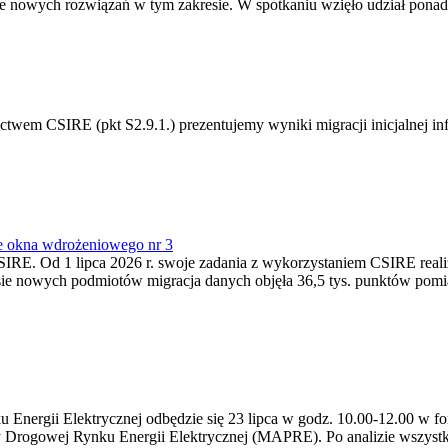
 nowych rozwiązań w tym zakresie. W spotkaniu wzięło udział ponad 
m CSIRE (pkt S2.9.1.) prezentujemy wyniki migracji inicjalnej info
e okna wdrożeniowego nr 3
SIRE. Od 1 lipca 2026 r. swoje zadania z wykorzystaniem CSIRE real
esie nowych podmiotów migracja danych objęła 36,5 tys. punktów pom
ergii Elektrycznej odbędzie się 23 lipca w godz. 10.00-12.00 w form
y Drogowej Rynku Energii Elektrycznej (MAPRE). Po analizie wszystk