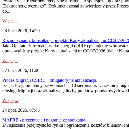
Polskie Sieci Elektroenergetyczne informują o sporządzeniu oraz pu
Elektroenergetycznego”. Dokument został zatwierdzony przez Preze
do...
Więcej...
28 lipca 2026, 14:29
Rozpoczynamy konsultacje projektu Karty aktualizacji nr CC/07/2
Jako Operator informacji rynku energii (OIRE) planujemy wprowadzić
opracowaliśmy projekt Karty aktualizacji nr CC/07/2026 (dalej: Karta
Więcej...
27 lipca 2026, 11:06
Proces Migracji CSIRE – obligatoryjna aktualizacja.
izacja. Przypominamy, że w dniach 1-10 sierpnia br. Uczestnicy mi
Obsługi Migracji oraz aktualizację liczby punktów pomiarowych wedł
Więcej...
24 lipca 2026, 07:43
MAPRE - prezentacja i nagranie ze spotkania
Zwiększenie przejrzystości rynku i ograniczenie kosztów bilansowan