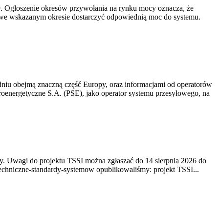
-19. Ogłoszenie okresów przywołania na rynku mocy oznacza, że
 we wskazanym okresie dostarczyć odpowiednią moc do systemu.
niu obejmą znaczną część Europy, oraz informacjami od operatorów
oenergetyczne S.A. (PSE), jako operator systemu przesyłowego, na
. Uwagi do projektu TSSI można zgłaszać do 14 sierpnia 2026 do
e/techniczne-standardy-systemow opublikowaliśmy: projekt TSSI...