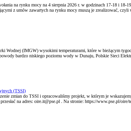
zywołania na rynku mocy na 4 sierpnia 2026 r. w godzinach 17-18 i 18
jącymi z umów zawartych na rynku mocy muszą je zrealizować, czyli
arki Wodnej (IMGW) wysokimi temperaturami, które w bieżącym tygod
powody bardzo niskiego poziomu wody w Dunaju, Polskie Sieci Elektr
yjnych (TSSI)
enie zmian do TSSI i opracowaliśmy projekt, w którym je wskazujemy
rzesłać na adres: oire.it@pse.pl . Na stronie: https://www.pse.pl/oir