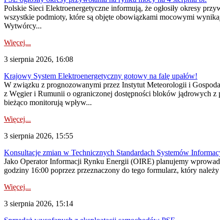
Polskie Sieci Elektroenergetyczne informują, że ogłosiły okresy pr
wszystkie podmioty, które są objęte obowiązkami mocowymi wynika
Wytwórcy...
Więcej...
3 sierpnia 2026, 16:08
Krajowy System Elektroenergetyczny gotowy na falę upałów!
W związku z prognozowanymi przez Instytut Meteorologii i Gospod
z Węgier i Rumunii o ograniczonej dostępności bloków jądrowych z 
bieżąco monitorują wpływ...
Więcej...
3 sierpnia 2026, 15:55
Konsultacje zmian w Technicznych Standardach Systemów Informac
Jako Operator Informacji Rynku Energii (OIRE) planujemy wprowadz
godziny 16:00 poprzez przeznaczony do tego formularz, który należy p
Więcej...
3 sierpnia 2026, 15:14