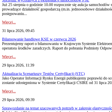
Sprzedaż wycofanych z eksploatacji samochodów PSE
Już 25 sierpnia o godzinie 10.00 rozpocznie się aukcja samochodów
prowadzące działalność gospodarczą (m.in. jednoosobowe działalnośc
postępowaniu...
Więcej...
31 lipca 2026, 09:45
Bilansowanie handlowe KSE w czerwcu 2026
Prezentujemy raport o bilansowaniu w Krajowym Systemie Elektroene
operatora środków zaradczych. Raport do pobrania Podmioty Odpowi
Więcej...
29 lipca 2026, 11:39
Aktualizacja Scenariuszy Testów Certyfikacji (STC)
Jako Operator Informacji Rynku Energii publikujemy poprawki do
zostanie udostępniona w Systemie Certyfikacji CSIRE od 31 lipca 202
Więcej...
29 lipca 2026, 09:39
Sprawozdanie na temat szacowanych potrzeb w zakresie elastycznośc