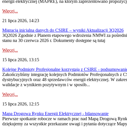
energii elektrycznej (MAPRE), na którym zaprezentowano propozycje
Więcej...
21 lipca 2026, 14:23
Migracja inicjalna danych do CSIRE – wyniki Aktualizacji 3Q2026
3Q2026 Zgodnie z Planem etapowego wdrożenia NMWI za pośrednictwe
stanu na 30 czerwca 2026 r. Dokumenty dostępne są tutaj
Więcej...
15 lipca 2026, 13:15
Kolejne Podmioty Profesjonalne korzystają z CSIRE - podsumowani
Zakończyliśmy integrację kolejnych Podmiotów Profesjonalnych z C
dystrybucyjnych oraz 48 sprzedawców energii elektrycznej. W zakr
walidacje z wynikiem pozytywnym i w sposób...
Więcej...
15 lipca 2026, 12:15
Mapa Drogowa Rynku Energii Elektrycznej - bilansowanie
Pierwsze spotkanie robocze w ramach prac nad Mapą Drogową Rynku En
dziękujemy za wszystkie przekazane uwagi i pytania dotyczące Map