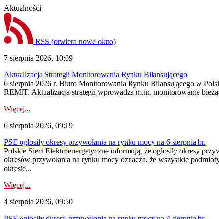
Aktualności
RSS
(otwiera nowe okno)
7 sierpnia 2026, 10:09
Aktualizacja Strategii Monitorowania Rynku Bilansującego
6 sierpnia 2026 r. Biuro Monitorowania Rynku Bilansującego w Polsk
REMIT. Aktualizacja strategii wprowadza m.in. monitorowanie bież
Więcej...
6 sierpnia 2026, 09:19
PSE ogłosiły okresy przywołania na rynku mocy na 6 sierpnia br.
Polskie Sieci Elektroenergetyczne informują, że ogłosiły okresy prz
okresów przywołania na rynku mocy oznacza, że wszystkie podmiot
okresie...
Więcej...
4 sierpnia 2026, 09:50
PSE ogłosiły okresy przywołania na rynku mocy na 4 sierpnia br.