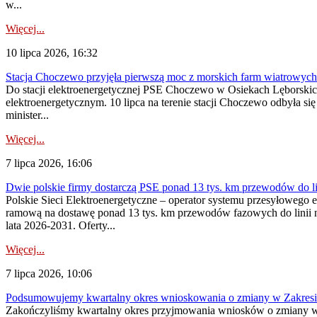
w...
Więcej...
10 lipca 2026, 16:32
Stacja Choczewo przyjęła pierwszą moc z morskich farm wiatrowych
Do stacji elektroenergetycznej PSE Choczewo w Osiekach Lęborskich 
elektroenergetycznym. 10 lipca na terenie stacji Choczewo odbyła si
minister...
Więcej...
7 lipca 2026, 16:06
Dwie polskie firmy dostarczą PSE ponad 13 tys. km przewodów do li
Polskie Sieci Elektroenergetyczne – operator systemu przesyłoweg
ramową na dostawę ponad 13 tys. km przewodów fazowych do linii na
lata 2026-2031. Oferty...
Więcej...
7 lipca 2026, 10:06
Podsumowujemy kwartalny okres wnioskowania o zmiany w Zakres
Zakończyliśmy kwartalny okres przyjmowania wniosków o zmiany w 