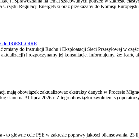
blikacji „Sprawozdania na temat szacowanych potrzeb w zakresie elast
sa Urzędu Regulacji Energetyki oraz przekazany do Komisji Europejs
026 do IRiESP-OIRE
 zmiany do Instrukcji Ruchu i Eksploatacji Sieci Przesyłowej w częśc
 aktualizacji) i rozpoczynamy jej konsultacje. Informujemy, że: Kartę 
gracji mają obowiązek zaktualizować ekstrakty danych w Procesie Migr
ug stanu na 31 lipca 2026 r. Z tego obowiązku zwolnieni są operator
ia - to główne cele PSE w zakresie poprawy jakości bilansowania. 23 