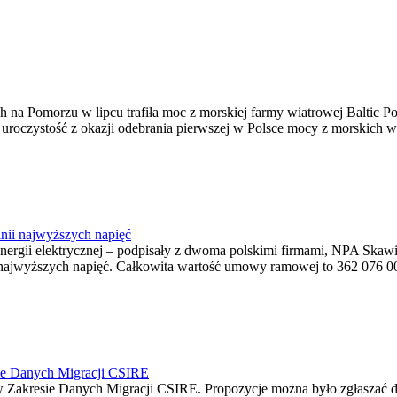
na Pomorzu w lipcu trafiła moc z morskiej farmy wiatrowej Baltic Pow
ę uroczystość z okazji odebrania pierwszej w Polsce mocy z morskich w
nii najwyższych napięć
o energii elektrycznej – podpisały z dwoma polskimi firmami, NPA S
jwyższych napięć. Całkowita wartość umowy ramowej to 362 076 000,0
ie Danych Migracji CSIRE
Zakresie Danych Migracji CSIRE. Propozycje można było zgłaszać d