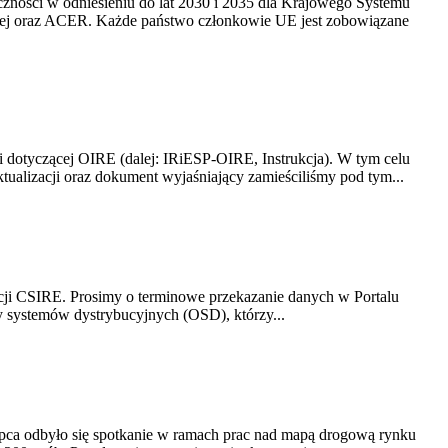
yczności w odniesieniu do lat 2030 i 2035 dla Krajowego Systemu
kiej oraz ACER. Każde państwo członkowie UE jest zobowiązane
i dotyczącej OIRE (dalej: IRiESP-OIRE, Instrukcja). W tym celu
aktualizacji oraz dokument wyjaśniający zamieściliśmy pod tym...
acji CSIRE. Prosimy o terminowe przekazanie danych w Portalu
zy systemów dystrybucyjnych (OSD), którzy...
lipca odbyło się spotkanie w ramach prac nad mapą drogową rynku