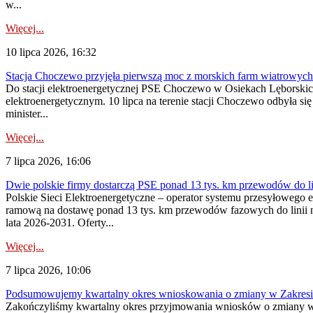
w...
Więcej...
10 lipca 2026, 16:32
Stacja Choczewo przyjęła pierwszą moc z morskich farm wiatrowych
Do stacji elektroenergetycznej PSE Choczewo w Osiekach Lęborskich 
elektroenergetycznym. 10 lipca na terenie stacji Choczewo odbyła si
minister...
Więcej...
7 lipca 2026, 16:06
Dwie polskie firmy dostarczą PSE ponad 13 tys. km przewodów do li
Polskie Sieci Elektroenergetyczne – operator systemu przesyłoweg
ramową na dostawę ponad 13 tys. km przewodów fazowych do linii na
lata 2026-2031. Oferty...
Więcej...
7 lipca 2026, 10:06
Podsumowujemy kwartalny okres wnioskowania o zmiany w Zakres
Zakończyliśmy kwartalny okres przyjmowania wniosków o zmiany w 