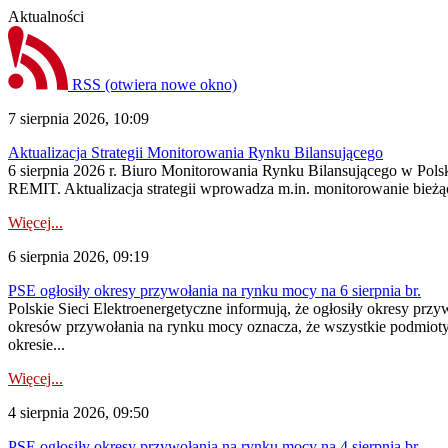
Aktualności
RSS
(otwiera nowe okno)
7 sierpnia 2026, 10:09
Aktualizacja Strategii Monitorowania Rynku Bilansującego
6 sierpnia 2026 r. Biuro Monitorowania Rynku Bilansującego w Polsk
REMIT. Aktualizacja strategii wprowadza m.in. monitorowanie bież
Więcej...
6 sierpnia 2026, 09:19
PSE ogłosiły okresy przywołania na rynku mocy na 6 sierpnia br.
Polskie Sieci Elektroenergetyczne informują, że ogłosiły okresy prz
okresów przywołania na rynku mocy oznacza, że wszystkie podmiot
okresie...
Więcej...
4 sierpnia 2026, 09:50
PSE ogłosiły okresy przywołania na rynku mocy na 4 sierpnia br.