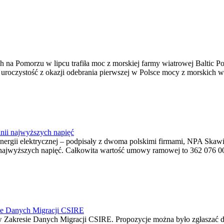
na Pomorzu w lipcu trafiła moc z morskiej farmy wiatrowej Baltic Pow
ę uroczystość z okazji odebrania pierwszej w Polsce mocy z morskich w
nii najwyższych napięć
o energii elektrycznej – podpisały z dwoma polskimi firmami, NPA S
jwyższych napięć. Całkowita wartość umowy ramowej to 362 076 000,0
ie Danych Migracji CSIRE
Zakresie Danych Migracji CSIRE. Propozycje można było zgłaszać d