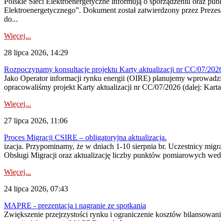
Polskie Sieci Elektroenergetyczne informują o sporządzeniu oraz pu
Elektroenergetycznego”. Dokument został zatwierdzony przez Preze
do...
Więcej...
28 lipca 2026, 14:29
Rozpoczynamy konsultacje projektu Karty aktualizacji nr CC/07/2
Jako Operator informacji rynku energii (OIRE) planujemy wprowadzić
opracowaliśmy projekt Karty aktualizacji nr CC/07/2026 (dalej: Karta
Więcej...
27 lipca 2026, 11:06
Proces Migracji CSIRE – obligatoryjna aktualizacja.
izacja. Przypominamy, że w dniach 1-10 sierpnia br. Uczestnicy mi
Obsługi Migracji oraz aktualizację liczby punktów pomiarowych wedł
Więcej...
24 lipca 2026, 07:43
MAPRE - prezentacja i nagranie ze spotkania
Zwiększenie przejrzystości rynku i ograniczenie kosztów bilansowan