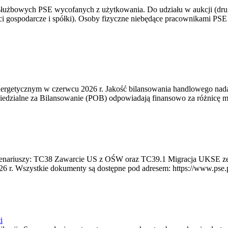
 służbowych PSE wycofanych z użytkowania. Do udziału w aukcji (dru
i gospodarcze i spółki). Osoby fizyczne niebędące pracownikami PSE i
rgetycznym w czerwcu 2026 r. Jakość bilansowania handlowego nadal 
edzialne za Bilansowanie (POB) odpowiadają finansowo za różnicę mię
 scenariuszy: TC38 Zawarcie US z OŚW oraz TC39.1 Migracja UKSE 
6 r. Wszystkie dokumenty są dostępne pod adresem: https://www.pse.pl/
i