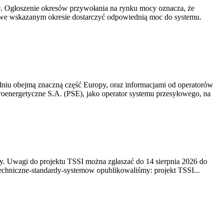
-19. Ogłoszenie okresów przywołania na rynku mocy oznacza, że
 we wskazanym okresie dostarczyć odpowiednią moc do systemu.
niu obejmą znaczną część Europy, oraz informacjami od operatorów
oenergetyczne S.A. (PSE), jako operator systemu przesyłowego, na
. Uwagi do projektu TSSI można zgłaszać do 14 sierpnia 2026 do
e/techniczne-standardy-systemow opublikowaliśmy: projekt TSSI...