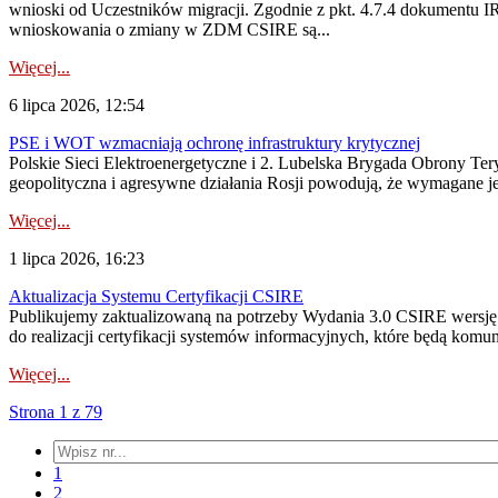
wnioski od Uczestników migracji. Zgodnie z pkt. 4.7.4 dokumentu I
wnioskowania o zmiany w ZDM CSIRE są...
Więcej...
6 lipca 2026, 12:54
PSE i WOT wzmacniają ochronę infrastruktury krytycznej
Polskie Sieci Elektroenergetyczne i 2. Lubelska Brygada Obrony Tery
geopolityczna i agresywne działania Rosji powodują, że wymagane je
Więcej...
1 lipca 2026, 16:23
Aktualizacja Systemu Certyfikacji CSIRE
Publikujemy zaktualizowaną na potrzeby Wydania 3.0 CSIRE wersję 
do realizacji certyfikacji systemów informacyjnych, które będą komu
Więcej...
Strona 1 z 79
1
2