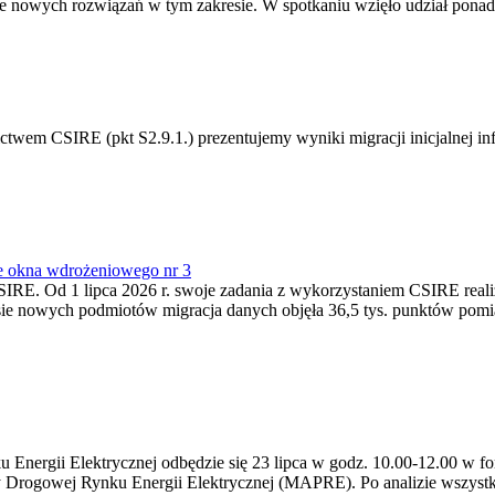
 nowych rozwiązań w tym zakresie. W spotkaniu wzięło udział ponad 
m CSIRE (pkt S2.9.1.) prezentujemy wyniki migracji inicjalnej info
e okna wdrożeniowego nr 3
SIRE. Od 1 lipca 2026 r. swoje zadania z wykorzystaniem CSIRE real
esie nowych podmiotów migracja danych objęła 36,5 tys. punktów pom
ergii Elektrycznej odbędzie się 23 lipca w godz. 10.00-12.00 w form
y Drogowej Rynku Energii Elektrycznej (MAPRE). Po analizie wszystk