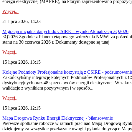
energii elektrycznej (MAPRE), na którym zaprezentowano propozycje
Więcej...
21 lipca 2026, 14:23
Migracja inicjalna danych do CSIRE – wyniki Aktualizacji 3Q2026
3Q2026 Zgodnie z Planem etapowego wdrożenia NMWI za pośrednictwe
stanu na 30 czerwca 2026 r. Dokumenty dostępne są tutaj
Więcej...
15 lipca 2026, 13:15
Kolejne Podmioty Profesjonalne korzystają z CSIRE - podsumowani
Zakończyliśmy integrację kolejnych Podmiotów Profesjonalnych z C
dystrybucyjnych oraz 48 sprzedawców energii elektrycznej. W zakr
walidacje z wynikiem pozytywnym i w sposób...
Więcej...
15 lipca 2026, 12:15
Mapa Drogowa Rynku Energii Elektrycznej - bilansowanie
Pierwsze spotkanie robocze w ramach prac nad Mapą Drogową Rynku En
dziękujemy za wszystkie przekazane uwagi i pytania dotyczące Map