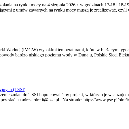
zywołania na rynku mocy na 4 sierpnia 2026 r. w godzinach 17-18 i 18
jącymi z umów zawartych na rynku mocy muszą je zrealizować, czyli
arki Wodnej (IMGW) wysokimi temperaturami, które w bieżącym tygod
powody bardzo niskiego poziomu wody w Dunaju, Polskie Sieci Elektr
yjnych (TSSI)
enie zmian do TSSI i opracowaliśmy projekt, w którym je wskazujemy
rzesłać na adres: oire.it@pse.pl . Na stronie: https://www.pse.pl/oir