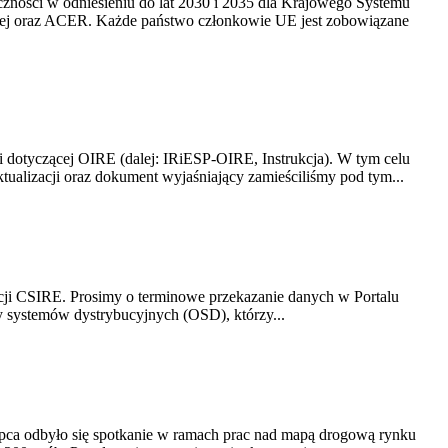
yczności w odniesieniu do lat 2030 i 2035 dla Krajowego Systemu
kiej oraz ACER. Każde państwo członkowie UE jest zobowiązane
i dotyczącej OIRE (dalej: IRiESP-OIRE, Instrukcja). W tym celu
aktualizacji oraz dokument wyjaśniający zamieściliśmy pod tym...
acji CSIRE. Prosimy o terminowe przekazanie danych w Portalu
zy systemów dystrybucyjnych (OSD), którzy...
lipca odbyło się spotkanie w ramach prac nad mapą drogową rynku