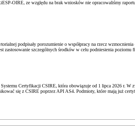
RiESP-OIRE, ze względu na brak wniosków nie opracowaliśmy raportu 
torialnej podpisały porozumienie o współpracy na rzecz wzmocnienia o
st zastosowanie szczególnych środków w celu podniesienia poziomu fizy
Systemu Certyfikacji CSIRE, która obowiązuje od 1 lipca 2026 r. W 
nikować się z CSIRE poprzez API AS4. Podmioty, które mają już certyf