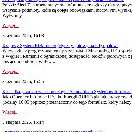
Polskie Sieci Elektroenergetyczne informują, że ogłosiły okresy pr
wszystkie podmioty, które są objęte obowiązkami mocowymi wynika
Wytwórcy...
Więcej...
3 sierpnia 2026, 16:08
Krajowy System Elektroenergetyczny gotowy na falę upałów!
W związku z prognozowanymi przez Instytut Meteorologii i Gospod
z Węgier i Rumunii o ograniczonej dostępności bloków jądrowych z 
bieżąco monitorują wpływ...
Więcej...
3 sierpnia 2026, 15:55
Konsultacje zmian w Technicznych Standardach Systemów Informac
Jako Operator Informacji Rynku Energii (OIRE) planujemy wprowadz
godziny 16:00 poprzez przeznaczony do tego formularz, który należy p
Więcej...
3 sierpnia 2026, 15:14