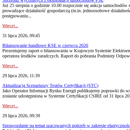
Sprzedaż wycofanych z eksploatacji samochodów PSE
Już 25 sierpnia o godzinie 10.00 rozpocznie się aukcja samochodów
prowadzące działalność gospodarczą (m.in. jednoosobowe działalnośc
postępowaniu...
Więcej...
31 lipca 2026, 09:45
Bilansowanie handlowe KSE w czerwcu 2026
Prezentujemy raport o bilansowaniu w Krajowym Systemie Elektroene
operatora środków zaradczych. Raport do pobrania Podmioty Odpowi
Więcej...
29 lipca 2026, 11:39
Aktualizacja Scenariuszy Testów Certyfikacji (STC)
Jako Operator Informacji Rynku Energii publikujemy poprawki do
zostanie udostępniona w Systemie Certyfikacji CSIRE od 31 lipca 202
Więcej...
29 lipca 2026, 09:39
Sprawozdanie na temat szacowanych potrzeb w zakresie elastycznośc