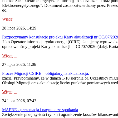
Polskie Sieci Elektroenergetyczne informują o sporządzeniu oraz pu
Elektroenergetycznego”. Dokument został zatwierdzony przez Preze
do...
Więcej...
28 lipca 2026, 14:29
Rozpoczynamy konsultacje projektu Karty aktualizacji nr CC/07/2
Jako Operator informacji rynku energii (OIRE) planujemy wprowadzić
opracowaliśmy projekt Karty aktualizacji nr CC/07/2026 (dalej: Karta
Więcej...
27 lipca 2026, 11:06
Proces Migracji CSIRE – obligatoryjna aktualizacja.
izacja. Przypominamy, że w dniach 1-10 sierpnia br. Uczestnicy mi
Obsługi Migracji oraz aktualizację liczby punktów pomiarowych wedł
Więcej...
24 lipca 2026, 07:43
MAPRE - prezentacja i nagranie ze spotkania
Zwiększenie przejrzystości rynku i ograniczenie kosztów bilansowan