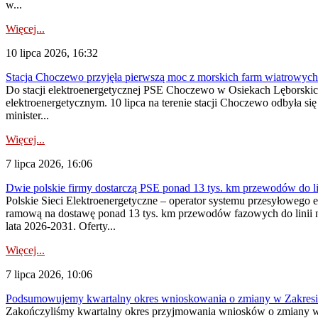
w...
Więcej...
10 lipca 2026, 16:32
Stacja Choczewo przyjęła pierwszą moc z morskich farm wiatrowych
Do stacji elektroenergetycznej PSE Choczewo w Osiekach Lęborskich 
elektroenergetycznym. 10 lipca na terenie stacji Choczewo odbyła si
minister...
Więcej...
7 lipca 2026, 16:06
Dwie polskie firmy dostarczą PSE ponad 13 tys. km przewodów do li
Polskie Sieci Elektroenergetyczne – operator systemu przesyłoweg
ramową na dostawę ponad 13 tys. km przewodów fazowych do linii na
lata 2026-2031. Oferty...
Więcej...
7 lipca 2026, 10:06
Podsumowujemy kwartalny okres wnioskowania o zmiany w Zakres
Zakończyliśmy kwartalny okres przyjmowania wniosków o zmiany w 