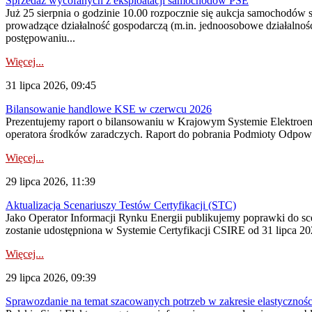
Sprzedaż wycofanych z eksploatacji samochodów PSE
Już 25 sierpnia o godzinie 10.00 rozpocznie się aukcja samochodów
prowadzące działalność gospodarczą (m.in. jednoosobowe działalnośc
postępowaniu...
Więcej...
31 lipca 2026, 09:45
Bilansowanie handlowe KSE w czerwcu 2026
Prezentujemy raport o bilansowaniu w Krajowym Systemie Elektroene
operatora środków zaradczych. Raport do pobrania Podmioty Odpowi
Więcej...
29 lipca 2026, 11:39
Aktualizacja Scenariuszy Testów Certyfikacji (STC)
Jako Operator Informacji Rynku Energii publikujemy poprawki do
zostanie udostępniona w Systemie Certyfikacji CSIRE od 31 lipca 202
Więcej...
29 lipca 2026, 09:39
Sprawozdanie na temat szacowanych potrzeb w zakresie elastycznośc