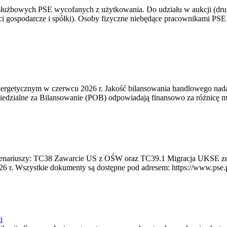
 służbowych PSE wycofanych z użytkowania. Do udziału w aukcji (dru
i gospodarcze i spółki). Osoby fizyczne niebędące pracownikami PSE i
rgetycznym w czerwcu 2026 r. Jakość bilansowania handlowego nadal 
edzialne za Bilansowanie (POB) odpowiadają finansowo za różnicę mię
 scenariuszy: TC38 Zawarcie US z OŚW oraz TC39.1 Migracja UKSE 
6 r. Wszystkie dokumenty są dostępne pod adresem: https://www.pse.pl/
i