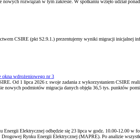
 nowych rozwiązań w tym zakresie. W spotkaniu wzięło udział ponad 
m CSIRE (pkt S2.9.1.) prezentujemy wyniki migracji inicjalnej info
e okna wdrożeniowego nr 3
SIRE. Od 1 lipca 2026 r. swoje zadania z wykorzystaniem CSIRE real
esie nowych podmiotów migracja danych objęła 36,5 tys. punktów pom
ergii Elektrycznej odbędzie się 23 lipca w godz. 10.00-12.00 w form
y Drogowej Rynku Energii Elektrycznej (MAPRE). Po analizie wszystk