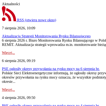
Aktualności
RSS
(otwiera nowe okno)
7 sierpnia 2026, 10:09
Aktualizacja Strategii Monitorowania Rynku Bilansującego
6 sierpnia 2026 r. Biuro Monitorowania Rynku Bilansującego w Polsk
REMIT. Aktualizacja strategii wprowadza m.in. monitorowanie bież
Więcej...
6 sierpnia 2026, 09:19
PSE ogłosiły okresy przywołania na rynku mocy na 6 sierpnia br.
Polskie Sieci Elektroenergetyczne informują, że ogłosiły okresy prz
okresów przywołania na rynku mocy oznacza, że wszystkie podmiot
okresie...
Więcej...
4 sierpnia 2026, 09:50
PSE ogłosiły okresy przywołania na rynku mocy na 4 sierpnia br.