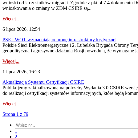
wnioski od Uczestników migracji. Zgodnie z pkt. 4.7.4 dokumentu I
wnioskowania o zmiany w ZDM CSIRE są...
Więcej...
6 lipca 2026, 12:54
PSE i WOT wzmacniają ochronę infrastruktury krytycznej
Polskie Sieci Elektroenergetyczne i 2. Lubelska Brygada Obrony Tery
geopolityczna i agresywne działania Rosji powodują, że wymagane je
Więcej...
1 lipca 2026, 16:23
Aktualizacja Systemu Certyfikacji CSIRE
Publikujemy zaktualizowaną na potrzeby Wydania 3.0 CSIRE wersję 
do realizacji certyfikacji systemów informacyjnych, które będą komu
Więcej...
Strona 1 z 79
1
2