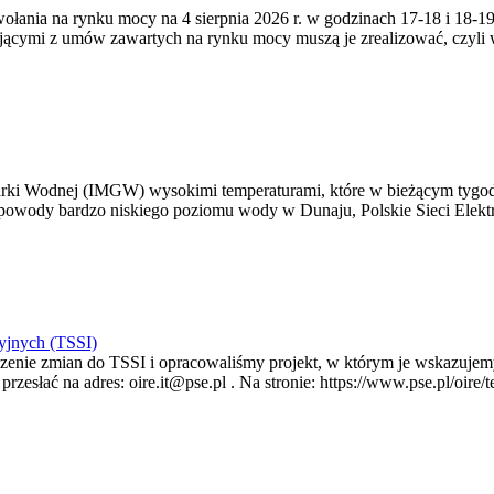
zywołania na rynku mocy na 4 sierpnia 2026 r. w godzinach 17-18 i 18
jącymi z umów zawartych na rynku mocy muszą je zrealizować, czyli
arki Wodnej (IMGW) wysokimi temperaturami, które w bieżącym tygod
powody bardzo niskiego poziomu wody w Dunaju, Polskie Sieci Elektr
yjnych (TSSI)
enie zmian do TSSI i opracowaliśmy projekt, w którym je wskazujemy
rzesłać na adres: oire.it@pse.pl . Na stronie: https://www.pse.pl/oir