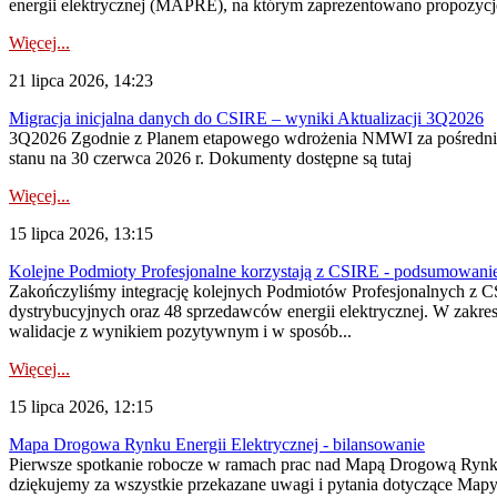
energii elektrycznej (MAPRE), na którym zaprezentowano propozycje
Więcej...
21 lipca 2026, 14:23
Migracja inicjalna danych do CSIRE – wyniki Aktualizacji 3Q2026
3Q2026 Zgodnie z Planem etapowego wdrożenia NMWI za pośrednictwe
stanu na 30 czerwca 2026 r. Dokumenty dostępne są tutaj
Więcej...
15 lipca 2026, 13:15
Kolejne Podmioty Profesjonalne korzystają z CSIRE - podsumowani
Zakończyliśmy integrację kolejnych Podmiotów Profesjonalnych z C
dystrybucyjnych oraz 48 sprzedawców energii elektrycznej. W zakr
walidacje z wynikiem pozytywnym i w sposób...
Więcej...
15 lipca 2026, 12:15
Mapa Drogowa Rynku Energii Elektrycznej - bilansowanie
Pierwsze spotkanie robocze w ramach prac nad Mapą Drogową Rynku En
dziękujemy za wszystkie przekazane uwagi i pytania dotyczące Map