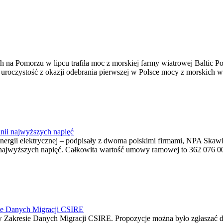
na Pomorzu w lipcu trafiła moc z morskiej farmy wiatrowej Baltic Pow
ę uroczystość z okazji odebrania pierwszej w Polsce mocy z morskich w
nii najwyższych napięć
o energii elektrycznej – podpisały z dwoma polskimi firmami, NPA S
jwyższych napięć. Całkowita wartość umowy ramowej to 362 076 000,0
ie Danych Migracji CSIRE
Zakresie Danych Migracji CSIRE. Propozycje można było zgłaszać d