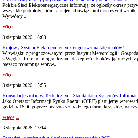
Polskie Sieci Elektroenergetyczne informują, że ogłosiły okresy pr
wszystkie podmioty, które są objęte obowiązkami mocowymi wynika
Wytwórcy...
Więcej...
3 sierpnia 2026, 16:08
Krajowy System Elektroenergetyczny gotowy na falę upałów!
W związku z prognozowanymi przez Instytut Meteorologii i Gospod
z Węgier i Rumunii o ograniczonej dostępności bloków jądrowych z 
bieżąco monitorują wpływ...
Więcej...
3 sierpnia 2026, 15:55
Konsultacje zmian w Technicznych Standardach Systemów Informac
Jako Operator Informacji Rynku Energii (OIRE) planujemy wprowadz
godziny 16:00 poprzez przeznaczony do tego formularz, który należy p
Więcej...
3 sierpnia 2026, 15:14