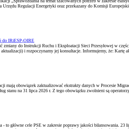
blikacji „Sprawozdania na temat szacowanych potrzeb w zakresie elast
sa Urzędu Regulacji Energetyki oraz przekazany do Komisji Europejs
026 do IRiESP-OIRE
 zmiany do Instrukcji Ruchu i Eksploatacji Sieci Przesyłowej w częśc
 aktualizacji) i rozpoczynamy jej konsultacje. Informujemy, że: Kartę 
gracji mają obowiązek zaktualizować ekstrakty danych w Procesie Migr
ug stanu na 31 lipca 2026 r. Z tego obowiązku zwolnieni są operator
ia - to główne cele PSE w zakresie poprawy jakości bilansowania. 23 