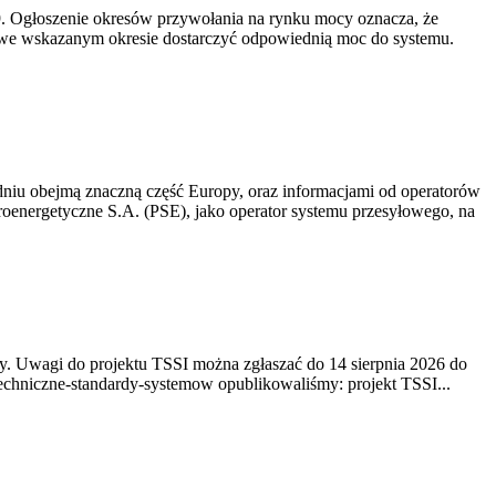
-19. Ogłoszenie okresów przywołania na rynku mocy oznacza, że
 we wskazanym okresie dostarczyć odpowiednią moc do systemu.
niu obejmą znaczną część Europy, oraz informacjami od operatorów
oenergetyczne S.A. (PSE), jako operator systemu przesyłowego, na
. Uwagi do projektu TSSI można zgłaszać do 14 sierpnia 2026 do
e/techniczne-standardy-systemow opublikowaliśmy: projekt TSSI...