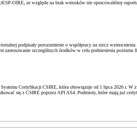
RiESP-OIRE, ze względu na brak wniosków nie opracowaliśmy raportu 
torialnej podpisały porozumienie o współpracy na rzecz wzmocnienia o
st zastosowanie szczególnych środków w celu podniesienia poziomu fizy
Systemu Certyfikacji CSIRE, która obowiązuje od 1 lipca 2026 r. W 
nikować się z CSIRE poprzez API AS4. Podmioty, które mają już certyf