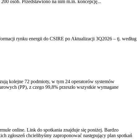
200 osób. Przedstawiono na nim m.in. koncepcję...
rmacji rynku energii do CSIRE po Aktualizacji 3Q2026 – tj. według
izują kolejne 72 podmioty, w tym 24 operatorów systemów
iarowych (PP), z czego 99,8% przeszło wszystkie wymagane
ule online. Link do spotkania znajduje się poniżej. Bardzo
ich zgłoszeń chcielibyśmy zaproponować następujący plan spotkań