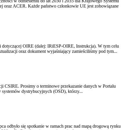
yczności w odniesieniu do lat 2030 i 2035 dla Krajowego Systemu
kiej oraz ACER. Każde państwo członkowie UE jest zobowiązane
i dotyczącej OIRE (dalej: IRiESP-OIRE, Instrukcja). W tym celu
aktualizacji oraz dokument wyjaśniający zamieściliśmy pod tym...
acji CSIRE. Prosimy o terminowe przekazanie danych w Portalu
zy systemów dystrybucyjnych (OSD), którzy...
lipca odbyło się spotkanie w ramach prac nad mapą drogową rynku