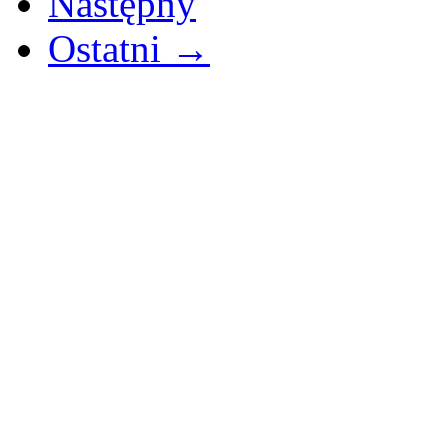
Następny
Ostatni →