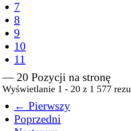
7
8
9
10
11
— 20 Pozycji na stronę
Wyświetlanie 1 - 20 z 1 577 rezu
← Pierwszy
Poprzedni