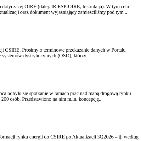
i dotyczącej OIRE (dalej: IRiESP-OIRE, Instrukcja). W tym celu
aktualizacji oraz dokument wyjaśniający zamieściliśmy pod tym...
acji CSIRE. Prosimy o terminowe przekazanie danych w Portalu
zy systemów dystrybucyjnych (OSD), którzy...
lipca odbyło się spotkanie w ramach prac nad mapą drogową rynku
200 osób. Przedstawiono na nim m.in. koncepcję...
rmacji rynku energii do CSIRE po Aktualizacji 3Q2026 – tj. według