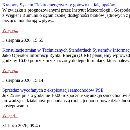
Krajowy System Elektroenergetyczny gotowy na falę upałów!
W związku z prognozowanymi przez Instytut Meteorologii i Gospod
z Węgier i Rumunii o ograniczonej dostępności bloków jądrowych z 
bieżąco monitorują wpływ...
Więcej...
3 sierpnia 2026, 15:55
Konsultacje zmian w Technicznych Standardach Systemów Informac
Jako Operator Informacji Rynku Energii (OIRE) planujemy wprowadz
godziny 16:00 poprzez przeznaczony do tego formularz, który należy p
Więcej...
3 sierpnia 2026, 15:14
Sprzedaż wycofanych z eksploatacji samochodów PSE
Już 25 sierpnia o godzinie 10.00 rozpocznie się aukcja samochodów
prowadzące działalność gospodarczą (m.in. jednoosobowe działalnośc
postępowaniu...
Więcej...
31 lipca 2026, 09:45