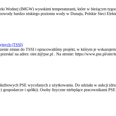
arki Wodnej (IMGW) wysokimi temperaturami, które w bieżącym tygod
powody bardzo niskiego poziomu wody w Dunaju, Polskie Sieci Elektr
yjnych (TSSI)
enie zmian do TSSI i opracowaliśmy projekt, w którym je wskazujemy
rzesłać na adres: oire.it@pse.pl . Na stronie: https://www.pse.pl/oir
 służbowych PSE wycofanych z użytkowania. Do udziału w aukcji (dru
i gospodarcze i spółki). Osoby fizyczne niebędące pracownikami PSE i