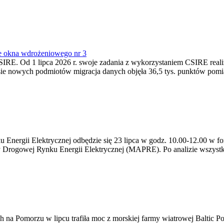
e okna wdrożeniowego nr 3
SIRE. Od 1 lipca 2026 r. swoje zadania z wykorzystaniem CSIRE real
esie nowych podmiotów migracja danych objęła 36,5 tys. punktów pom
ergii Elektrycznej odbędzie się 23 lipca w godz. 10.00-12.00 w form
y Drogowej Rynku Energii Elektrycznej (MAPRE). Po analizie wszystk
na Pomorzu w lipcu trafiła moc z morskiej farmy wiatrowej Baltic Pow