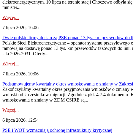
elektroenergetycznym. 10 lipca na terenie stacji Choczewo odbyła si
minister...
Więcej...
7 lipca 2026, 16:06
Dwie polskie firmy dostarczą PSE ponad 13 tys. km przewodów do li
Polskie Sieci Elektroenergetyczne – operator systemu przesyłoweg
ramową na dostawę ponad 13 tys. km przewodów fazowych do linii na
lata 2026-2031. Oferty...
Więcej...
7 lipca 2026, 10:06
Podsumowujemy kwartalny okres wnioskowania o zmiany w Zakres
Zakończyliśmy kwartalny okres przyjmowania wniosków o zmiany w 
wnioski od Uczestników migracji. Zgodnie z pkt. 4.7.4 dokumentu I
wnioskowania o zmiany w ZDM CSIRE są...
Więcej...
6 lipca 2026, 12:54
PSE i WOT wzmacniają ochronę infrastruktury krytycznej