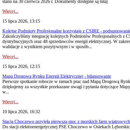
stanu na 30 czerwca 2026 r. Dokumenty dostępne są tutaj
Więcej...
15 lipca 2026, 13:15
Kolejne Podmioty Profesjonalne korzystają z CSIRE - podsumowani
Zakończyliśmy integrację kolejnych Podmiotów Profesjonalnych z C
dystrybucyjnych oraz 48 sprzedawców energii elektrycznej. W zakr
walidacje z wynikiem pozytywnym i w sposób...
Więcej...
15 lipca 2026, 12:15
Mapa Drogowa Rynku Energii Elektrycznej - bilansowanie
Pierwsze spotkanie robocze w ramach prac nad Mapą Drogową Rynku En
dziękujemy za wszystkie przekazane uwagi i pytania dotyczące Map
w...
Więcej...
10 lipca 2026, 16:32
Stacja Choczewo przyjęła pierwszą moc z morskich farm wiatrowych
Do stacji elektroenergetycznej PSE Choczewo w Osiekach Lęborskich 