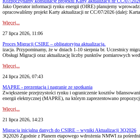
Rozpoczynamy konsultacje projektu Karty aktualizacji nr CC/07/2
Jako Operator informacji rynku energii (OIRE) planujemy wprowadzić
opracowaliśmy projekt Karty aktualizacji nr CC/07/2026 (dalej: Karta
Więcej...
27 lipca 2026, 11:06
Proces Migracji CSIRE – obligatoryjna aktualizacja.
izacja. Przypominamy, że w dniach 1-10 sierpnia br. Uczestnicy mi
Obsługi Migracji oraz aktualizację liczby punktów pomiarowych wedł
Więcej...
24 lipca 2026, 07:43
MAPRE - prezentacja i nagranie ze spotkania
Zwiększenie przejrzystości rynku i ograniczenie kosztów bilansowan
energii elektrycznej (MAPRE), na którym zaprezentowano propozycje
Więcej...
21 lipca 2026, 14:23
Migracja inicjalna danych do CSIRE – wyniki Aktualizacji 3Q2026
3Q2026 Zgodnie z Planem etapowego wdrożenia NMWI za pośrednictwe