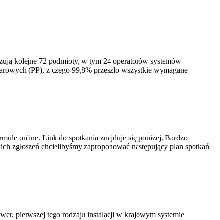
izują kolejne 72 podmioty, w tym 24 operatorów systemów
iarowych (PP), z czego 99,8% przeszło wszystkie wymagane
ule online. Link do spotkania znajduje się poniżej. Bardzo
ich zgłoszeń chcielibyśmy zaproponować następujący plan spotkań
er, pierwszej tego rodzaju instalacji w krajowym systemie