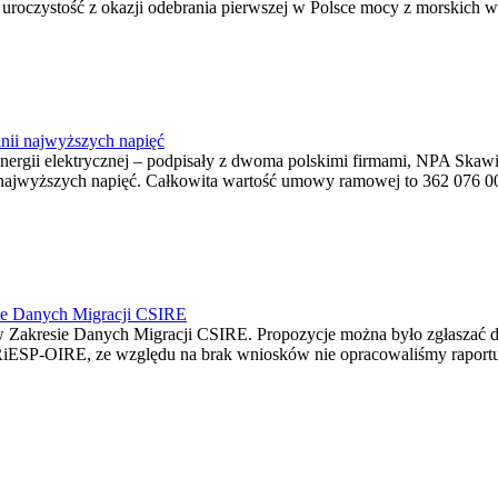
ę uroczystość z okazji odebrania pierwszej w Polsce mocy z morskich w
nii najwyższych napięć
o energii elektrycznej – podpisały z dwoma polskimi firmami, NPA S
jwyższych napięć. Całkowita wartość umowy ramowej to 362 076 000,0
ie Danych Migracji CSIRE
Zakresie Danych Migracji CSIRE. Propozycje można było zgłaszać d
RiESP-OIRE, ze względu na brak wniosków nie opracowaliśmy raportu 