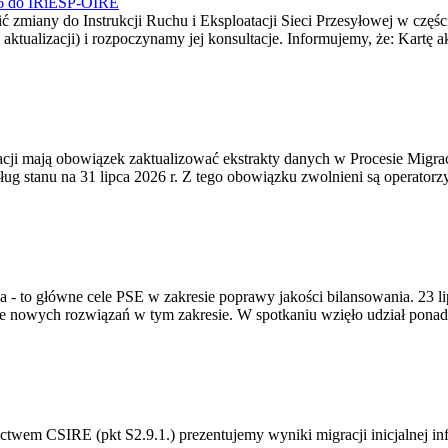
026 do IRiESP-OIRE
 zmiany do Instrukcji Ruchu i Eksploatacji Sieci Przesyłowej w częśc
 aktualizacji) i rozpoczynamy jej konsultacje. Informujemy, że: Kartę 
gracji mają obowiązek zaktualizować ekstrakty danych w Procesie Migr
ug stanu na 31 lipca 2026 r. Z tego obowiązku zwolnieni są operator
ia - to główne cele PSE w zakresie poprawy jakości bilansowania. 23 
 nowych rozwiązań w tym zakresie. W spotkaniu wzięło udział ponad 
m CSIRE (pkt S2.9.1.) prezentujemy wyniki migracji inicjalnej info