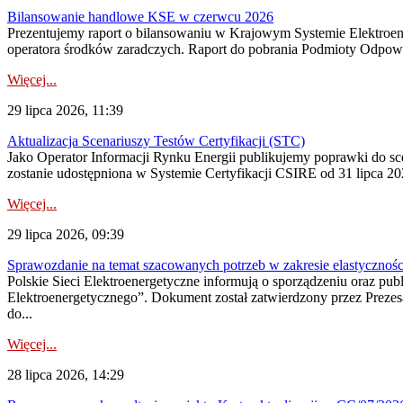
Bilansowanie handlowe KSE w czerwcu 2026
Prezentujemy raport o bilansowaniu w Krajowym Systemie Elektroene
operatora środków zaradczych. Raport do pobrania Podmioty Odpowi
Więcej...
29 lipca 2026, 11:39
Aktualizacja Scenariuszy Testów Certyfikacji (STC)
Jako Operator Informacji Rynku Energii publikujemy poprawki do
zostanie udostępniona w Systemie Certyfikacji CSIRE od 31 lipca 202
Więcej...
29 lipca 2026, 09:39
Sprawozdanie na temat szacowanych potrzeb w zakresie elastycznośc
Polskie Sieci Elektroenergetyczne informują o sporządzeniu oraz pu
Elektroenergetycznego”. Dokument został zatwierdzony przez Preze
do...
Więcej...
28 lipca 2026, 14:29