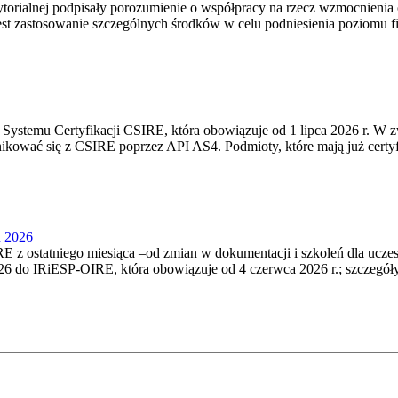
torialnej podpisały porozumienie o współpracy na rzecz wzmocnienia o
st zastosowanie szczególnych środków w celu podniesienia poziomu fizy
Systemu Certyfikacji CSIRE, która obowiązuje od 1 lipca 2026 r. W 
nikować się z CSIRE poprzez API AS4. Podmioty, które mają już certyf
u 2026
 z ostatniego miesiąca –od zmian w dokumentacji i szkoleń dla ucze
6 do IRiESP‑OIRE, która obowiązuje od 4 czerwca 2026 r.; szczegóły i