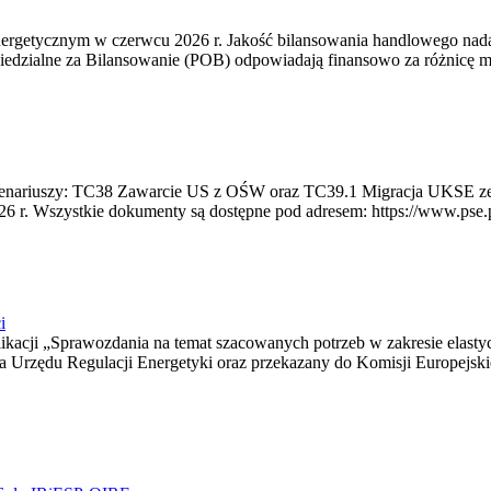
rgetycznym w czerwcu 2026 r. Jakość bilansowania handlowego nadal 
edzialne za Bilansowanie (POB) odpowiadają finansowo za różnicę mię
 scenariuszy: TC38 Zawarcie US z OŚW oraz TC39.1 Migracja UKSE 
6 r. Wszystkie dokumenty są dostępne pod adresem: https://www.pse.pl/
i
blikacji „Sprawozdania na temat szacowanych potrzeb w zakresie elast
sa Urzędu Regulacji Energetyki oraz przekazany do Komisji Europejs