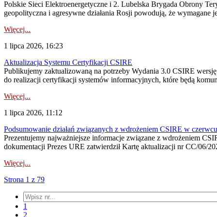
Polskie Sieci Elektroenergetyczne i 2. Lubelska Brygada Obrony Tery
geopolityczna i agresywne działania Rosji powodują, że wymagane je
Więcej...
1 lipca 2026, 16:23
Aktualizacja Systemu Certyfikacji CSIRE
Publikujemy zaktualizowaną na potrzeby Wydania 3.0 CSIRE wersję 
do realizacji certyfikacji systemów informacyjnych, które będą komu
Więcej...
1 lipca 2026, 11:12
Podsumowanie działań związanych z wdrożeniem CSIRE w czerwc
Prezentujemy najważniejsze informacje związane z wdrożeniem CSIRE
dokumentacji Prezes URE zatwierdził Kartę aktualizacji nr CC/06/202
Więcej...
Strona 1 z 79
1
2