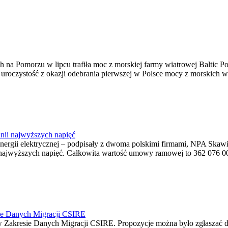
na Pomorzu w lipcu trafiła moc z morskiej farmy wiatrowej Baltic Pow
ę uroczystość z okazji odebrania pierwszej w Polsce mocy z morskich w
nii najwyższych napięć
o energii elektrycznej – podpisały z dwoma polskimi firmami, NPA S
jwyższych napięć. Całkowita wartość umowy ramowej to 362 076 000,0
ie Danych Migracji CSIRE
Zakresie Danych Migracji CSIRE. Propozycje można było zgłaszać d