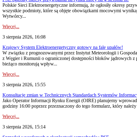
Polskie Sieci Elektroenergetyczne informują, że ogłosiły okresy pr
wszystkie podmioty, które są objęte obowiązkami mocowymi wynika
Wytwórcy...
Więcej...
3 sierpnia 2026, 16:08
Krajowy System Elektroenergetyczny gotowy na falę upałów!
W związku z prognozowanymi przez Instytut Meteorologii i Gospod
z Węgier i Rumunii o ograniczonej dostępności bloków jądrowych z 
bieżąco monitorują wpływ...
Więcej...
3 sierpnia 2026, 15:55
Konsultacje zmian w Technicznych Standardach Systemów Informac
Jako Operator Informacji Rynku Energii (OIRE) planujemy wprowadz
godziny 16:00 poprzez przeznaczony do tego formularz, który należy p
Więcej...
3 sierpnia 2026, 15:14