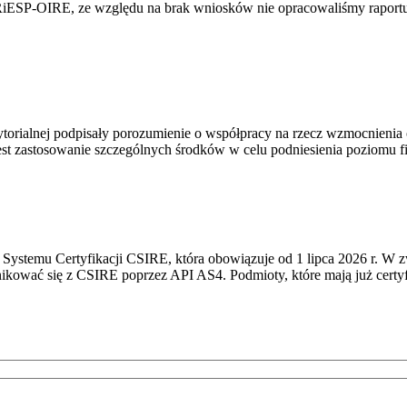
RiESP-OIRE, ze względu na brak wniosków nie opracowaliśmy raportu 
torialnej podpisały porozumienie o współpracy na rzecz wzmocnienia o
st zastosowanie szczególnych środków w celu podniesienia poziomu fizy
Systemu Certyfikacji CSIRE, która obowiązuje od 1 lipca 2026 r. W 
nikować się z CSIRE poprzez API AS4. Podmioty, które mają już certyf