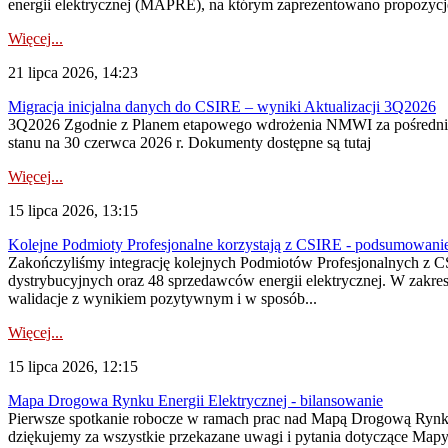
energii elektrycznej (MAPRE), na którym zaprezentowano propozycje
Więcej...
21 lipca 2026, 14:23
Migracja inicjalna danych do CSIRE – wyniki Aktualizacji 3Q2026
3Q2026 Zgodnie z Planem etapowego wdrożenia NMWI za pośrednictwe
stanu na 30 czerwca 2026 r. Dokumenty dostępne są tutaj
Więcej...
15 lipca 2026, 13:15
Kolejne Podmioty Profesjonalne korzystają z CSIRE - podsumowani
Zakończyliśmy integrację kolejnych Podmiotów Profesjonalnych z C
dystrybucyjnych oraz 48 sprzedawców energii elektrycznej. W zakr
walidacje z wynikiem pozytywnym i w sposób...
Więcej...
15 lipca 2026, 12:15
Mapa Drogowa Rynku Energii Elektrycznej - bilansowanie
Pierwsze spotkanie robocze w ramach prac nad Mapą Drogową Rynku En
dziękujemy za wszystkie przekazane uwagi i pytania dotyczące Map