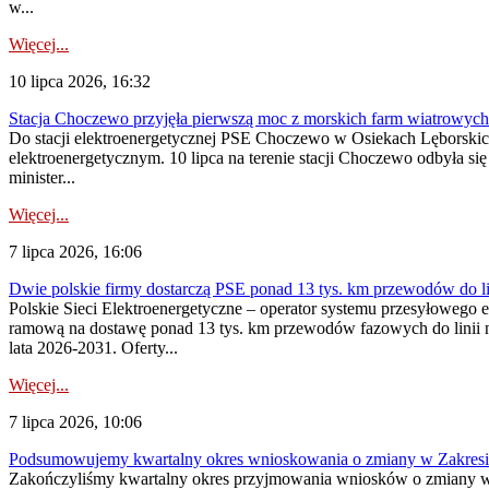
w...
Więcej...
10 lipca 2026, 16:32
Stacja Choczewo przyjęła pierwszą moc z morskich farm wiatrowych
Do stacji elektroenergetycznej PSE Choczewo w Osiekach Lęborskich 
elektroenergetycznym. 10 lipca na terenie stacji Choczewo odbyła si
minister...
Więcej...
7 lipca 2026, 16:06
Dwie polskie firmy dostarczą PSE ponad 13 tys. km przewodów do li
Polskie Sieci Elektroenergetyczne – operator systemu przesyłoweg
ramową na dostawę ponad 13 tys. km przewodów fazowych do linii na
lata 2026-2031. Oferty...
Więcej...
7 lipca 2026, 10:06
Podsumowujemy kwartalny okres wnioskowania o zmiany w Zakres
Zakończyliśmy kwartalny okres przyjmowania wniosków o zmiany w 