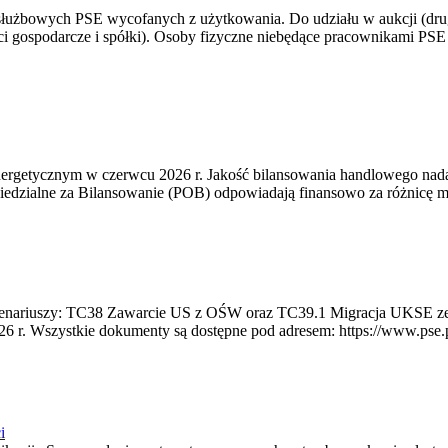
 służbowych PSE wycofanych z użytkowania. Do udziału w aukcji (dru
i gospodarcze i spółki). Osoby fizyczne niebędące pracownikami PSE i
rgetycznym w czerwcu 2026 r. Jakość bilansowania handlowego nadal 
edzialne za Bilansowanie (POB) odpowiadają finansowo za różnicę mię
 scenariuszy: TC38 Zawarcie US z OŚW oraz TC39.1 Migracja UKSE 
6 r. Wszystkie dokumenty są dostępne pod adresem: https://www.pse.pl/
i