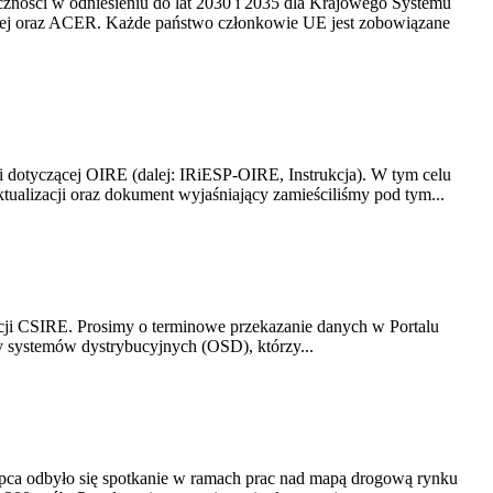
yczności w odniesieniu do lat 2030 i 2035 dla Krajowego Systemu
kiej oraz ACER. Każde państwo członkowie UE jest zobowiązane
i dotyczącej OIRE (dalej: IRiESP-OIRE, Instrukcja). W tym celu
aktualizacji oraz dokument wyjaśniający zamieściliśmy pod tym...
acji CSIRE. Prosimy o terminowe przekazanie danych w Portalu
zy systemów dystrybucyjnych (OSD), którzy...
lipca odbyło się spotkanie w ramach prac nad mapą drogową rynku