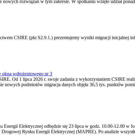
 nowych rozwiązań w tym zakresie. W spotkaniu wzięło udział ponad 
m CSIRE (pkt S2.9.1.) prezentujemy wyniki migracji inicjalnej info
e okna wdrożeniowego nr 3
SIRE. Od 1 lipca 2026 r. swoje zadania z wykorzystaniem CSIRE real
esie nowych podmiotów migracja danych objęła 36,5 tys. punktów pom
ergii Elektrycznej odbędzie się 23 lipca w godz. 10.00-12.00 w form
y Drogowej Rynku Energii Elektrycznej (MAPRE). Po analizie wszystk