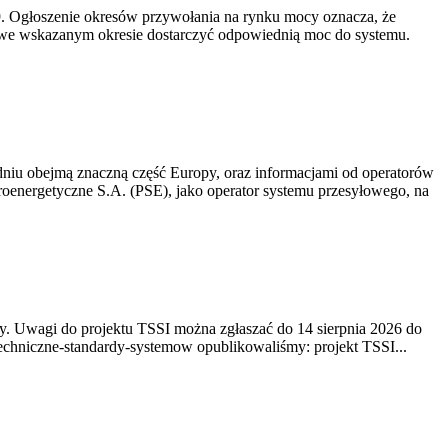
-19. Ogłoszenie okresów przywołania na rynku mocy oznacza, że
 we wskazanym okresie dostarczyć odpowiednią moc do systemu.
niu obejmą znaczną część Europy, oraz informacjami od operatorów
oenergetyczne S.A. (PSE), jako operator systemu przesyłowego, na
. Uwagi do projektu TSSI można zgłaszać do 14 sierpnia 2026 do
e/techniczne-standardy-systemow opublikowaliśmy: projekt TSSI...