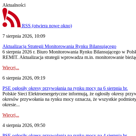
Aktualności
RSS
(otwiera nowe okno)
7 sierpnia 2026, 10:09
Aktualizacja Strategii Monitorowania Rynku Bilansującego
6 sierpnia 2026 r. Biuro Monitorowania Rynku Bilansującego w Polsk
REMIT. Aktualizacja strategii wprowadza m.in. monitorowanie bież
Więcej...
6 sierpnia 2026, 09:19
PSE ogłosiły okresy przywołania na rynku mocy na 6 sierpnia br.
Polskie Sieci Elektroenergetyczne informują, że ogłosiły okresy prz
okresów przywołania na rynku mocy oznacza, że wszystkie podmiot
okresie...
Więcej...
4 sierpnia 2026, 09:50
PSE ogłosiły okresy przywołania na rynku mocy na 4 sierpnia br.