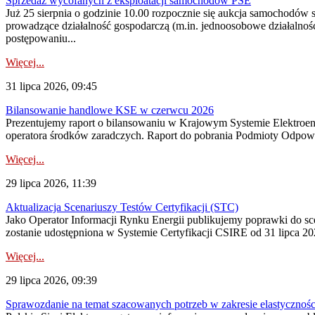
Sprzedaż wycofanych z eksploatacji samochodów PSE
Już 25 sierpnia o godzinie 10.00 rozpocznie się aukcja samochodów
prowadzące działalność gospodarczą (m.in. jednoosobowe działalnośc
postępowaniu...
Więcej...
31 lipca 2026, 09:45
Bilansowanie handlowe KSE w czerwcu 2026
Prezentujemy raport o bilansowaniu w Krajowym Systemie Elektroene
operatora środków zaradczych. Raport do pobrania Podmioty Odpowi
Więcej...
29 lipca 2026, 11:39
Aktualizacja Scenariuszy Testów Certyfikacji (STC)
Jako Operator Informacji Rynku Energii publikujemy poprawki do
zostanie udostępniona w Systemie Certyfikacji CSIRE od 31 lipca 202
Więcej...
29 lipca 2026, 09:39
Sprawozdanie na temat szacowanych potrzeb w zakresie elastycznośc