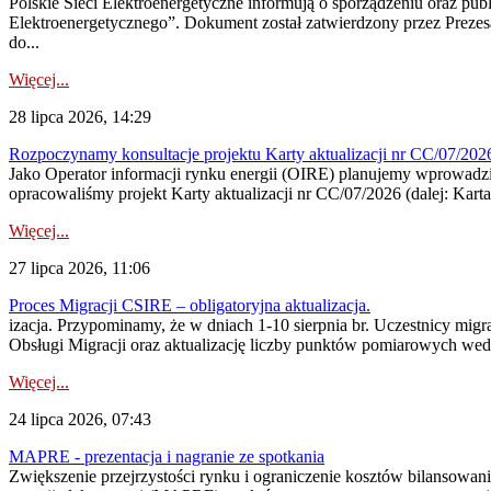
Polskie Sieci Elektroenergetyczne informują o sporządzeniu oraz pu
Elektroenergetycznego”. Dokument został zatwierdzony przez Preze
do...
Więcej...
28 lipca 2026, 14:29
Rozpoczynamy konsultacje projektu Karty aktualizacji nr CC/07/2
Jako Operator informacji rynku energii (OIRE) planujemy wprowadzić
opracowaliśmy projekt Karty aktualizacji nr CC/07/2026 (dalej: Karta
Więcej...
27 lipca 2026, 11:06
Proces Migracji CSIRE – obligatoryjna aktualizacja.
izacja. Przypominamy, że w dniach 1-10 sierpnia br. Uczestnicy mi
Obsługi Migracji oraz aktualizację liczby punktów pomiarowych wedł
Więcej...
24 lipca 2026, 07:43
MAPRE - prezentacja i nagranie ze spotkania
Zwiększenie przejrzystości rynku i ograniczenie kosztów bilansowan