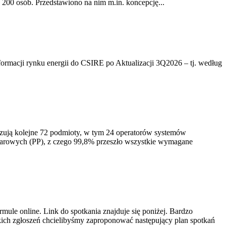
200 osób. Przedstawiono na nim m.in. koncepcję...
rmacji rynku energii do CSIRE po Aktualizacji 3Q2026 – tj. według
izują kolejne 72 podmioty, w tym 24 operatorów systemów
iarowych (PP), z czego 99,8% przeszło wszystkie wymagane
ule online. Link do spotkania znajduje się poniżej. Bardzo
ich zgłoszeń chcielibyśmy zaproponować następujący plan spotkań