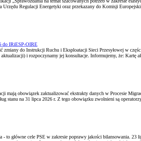
blikacji „Sprawozdania na temat szacowanych potrzeb w zakresie elast
sa Urzędu Regulacji Energetyki oraz przekazany do Komisji Europejs
026 do IRiESP-OIRE
 zmiany do Instrukcji Ruchu i Eksploatacji Sieci Przesyłowej w częśc
 aktualizacji) i rozpoczynamy jej konsultacje. Informujemy, że: Kartę 
gracji mają obowiązek zaktualizować ekstrakty danych w Procesie Migr
ug stanu na 31 lipca 2026 r. Z tego obowiązku zwolnieni są operator
ia - to główne cele PSE w zakresie poprawy jakości bilansowania. 23 