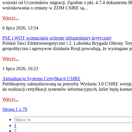
wnioski od Uczestników migracji. Zgodnie z pkt. 4.7.4 dokumentu I
wnioskowania o zmiany w ZDM CSIRE są...
Więcej...
6 lipca 2026, 12:54
PSE i WOT wzmacniają ochronę infrastruktury krytycznej
Polskie Sieci Elektroenergetyczne i 2. Lubelska Brygada Obrony Tery
geopolityczna i agresywne działania Rosji powodują, że wymagane je
Więcej...
1 lipca 2026, 16:23
Aktualizacja Systemu Certyfikacji CSIRE
Publikujemy zaktualizowaną na potrzeby Wydania 3.0 CSIRE wersję 
do realizacji certyfikacji systemów informacyjnych, które będą komu
Więcej...
Strona 1 z 79
1
2