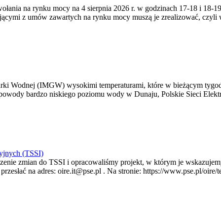
zywołania na rynku mocy na 4 sierpnia 2026 r. w godzinach 17-18 i 18
jącymi z umów zawartych na rynku mocy muszą je zrealizować, czyli
arki Wodnej (IMGW) wysokimi temperaturami, które w bieżącym tygod
powody bardzo niskiego poziomu wody w Dunaju, Polskie Sieci Elektr
yjnych (TSSI)
enie zmian do TSSI i opracowaliśmy projekt, w którym je wskazujemy
rzesłać na adres: oire.it@pse.pl . Na stronie: https://www.pse.pl/oir