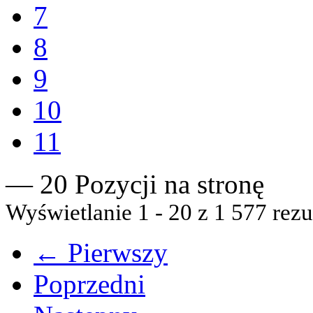
7
8
9
10
11
— 20 Pozycji na stronę
Wyświetlanie 1 - 20 z 1 577 rezu
← Pierwszy
Poprzedni