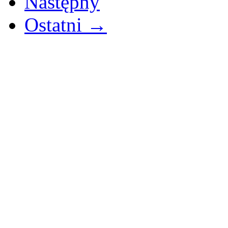
Następny
Ostatni →