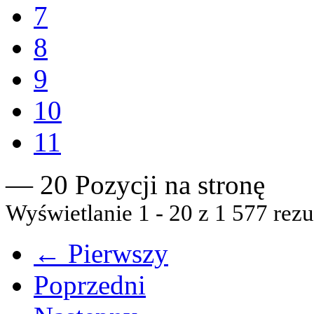
7
8
9
10
11
— 20 Pozycji na stronę
Wyświetlanie 1 - 20 z 1 577 rezu
← Pierwszy
Poprzedni