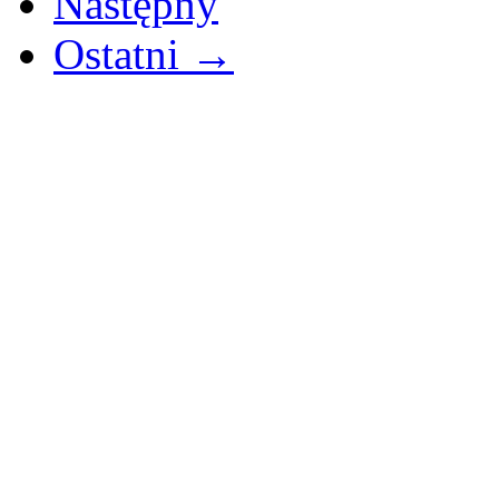
Następny
Ostatni →