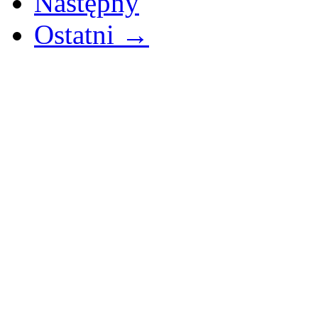
Następny
Ostatni →