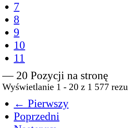
7
8
9
10
11
— 20 Pozycji na stronę
Wyświetlanie 1 - 20 z 1 577 rezu
← Pierwszy
Poprzedni